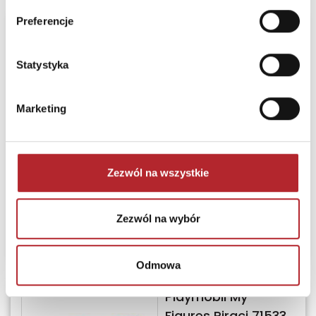
Preferencje
Playmobil Walka z
gigantyczną
Statystyka
ośmiornicą 71419
Playmobil
Marketing
Termin realizacji
24H
Zezwól na wszystkie
Sugerowana cena detaliczna
155,36
zł
(brutto):
Zezwól na wybór
Zaloguj się, żeby kupić
Odmowa
Playmobil My
Figures Piraci 71533