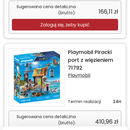
Sugerowana cena detaliczna
166,11
zł
(brutto):
Zaloguj się, żeby kupić
Playmobil Piracki
port z więzieniem
71792
Playmobil
Termin realizacji
24H
Sugerowana cena detaliczna
410,96
zł
(brutto):