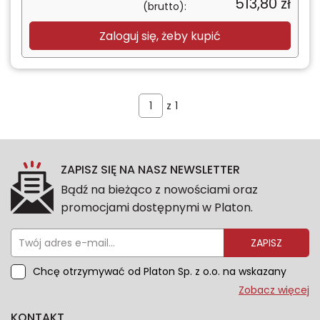
513,80
zł
(brutto):
Zaloguj się, żeby kupić
z
1
ZAPISZ SIĘ NA NASZ NEWSLETTER
Bądź na bieżąco z nowościami oraz
promocjami dostępnymi w Platon.
ZAPISZ
Chcę otrzymywać od Platon Sp. z o.o. na wskazany
przeze mnie adres e-mail informacje marketingowe
Zobacz więcej
dotyczące oferty platon.com.pl. Wszelkie informacje
KONTAKT
dotyczące danych osobowych znajdziesz w naszej