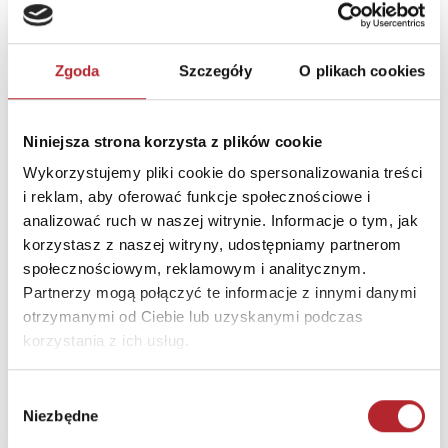
Zaloguj się, żeby kupić
Zgoda
Szczegóły
O plikach cookies
Playmobil Kanonier
71421
Niniejsza strona korzysta z plików cookie
Playmobil
Wykorzystujemy pliki cookie do spersonalizowania treści
i reklam, aby oferować funkcje społecznościowe i
analizować ruch w naszej witrynie. Informacje o tym, jak
korzystasz z naszej witryny, udostępniamy partnerom
społecznościowym, reklamowym i analitycznym.
Termin realizacji
24H
Partnerzy mogą połączyć te informacje z innymi danymi
otrzymanymi od Ciebie lub uzyskanymi podczas
Sugerowana cena detaliczna
korzystania z ich usług.
39,66
zł
(brutto):
Zaloguj się, żeby kupić
Wybór
Niezbędne
zgody