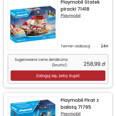
Playmobil Statek
piracki 71418
Playmobil
Termin realizacji
24H
Sugerowana cena detaliczna
258,99
zł
(brutto):
Zaloguj się, żeby kupić
Playmobil Pirat z
balistą 71795
Playmobil