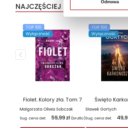
Odmowa
NAJCZĘŚCIEJ KUPOWANE
TOP 100
TOP 100
Wyłączność
Wyłączność
Fiolet. Kolory zła. Tom 7
Święto Kark
Małgorzata Oliwia Sobczak
Sławek Gortych
59,99
zł
49,
Sug. cena det.
(brutto)
Sug. cena det.