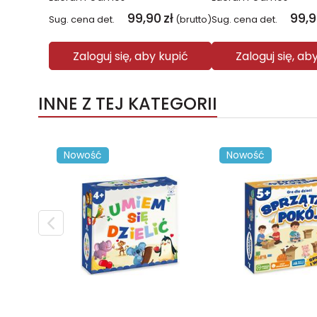
99,90
zł
99,
Sug. cena det.
(brutto)
Sug. cena det.
Zaloguj się, aby kupić
Zaloguj się, ab
INNE Z TEJ KATEGORII
Nowość
Nowość