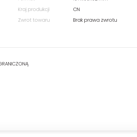
Kraj produkcji
CN
Zwrot towaru
Brak prawa zwrotu
GRANICZONĄ