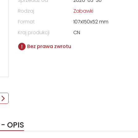
Sprzedaż od
2026-03-30
Rodzaj
Zabawki
Format
107x150x52 mm
Kraj produkcji
CN
Bez prawa zwrotu
- OPIS