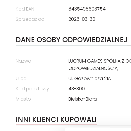
Kod EAN
8435498603754
Sprzedaż od
2026-03-30
DANE OSOBY ODPOWIEDZIALNEJ
Nazwa
LUCRUM GAMES SPÓŁKA Z O
ODPOWIEDZIALNOŚCIĄ
Ulica
ul. Gazownicza 21A
Kod pocztowy
43-300
Miasto
Bielsko-Biała
INNI KLIENCI KUPOWALI