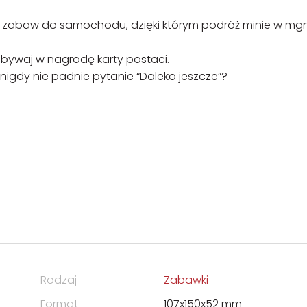
 i zabaw do samochodu, dzięki którym podróż minie w mgn
dobywaj w nagrodę karty postaci.
ż nigdy nie padnie pytanie “Daleko jeszcze”?
Rodzaj
Zabawki
Format
107x150x52 mm