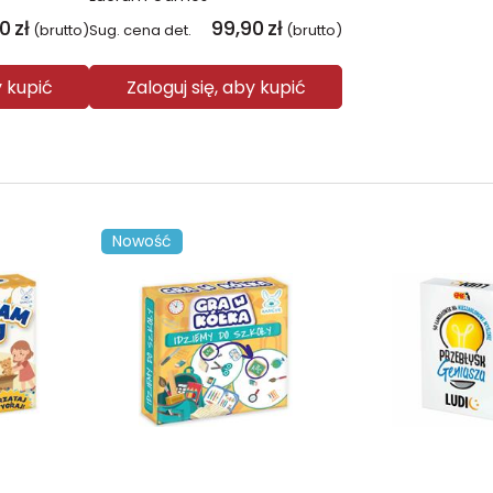
90
zł
99,90
zł
(brutto)
Sug. cena det.
(brutto)
y kupić
Zaloguj się, aby kupić
Nowość