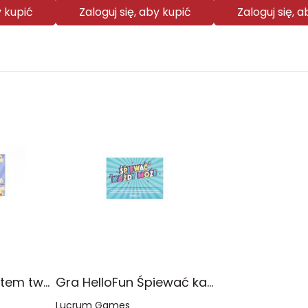
y kupić
Zaloguj się, aby kupić
Zaloguj się, 
Gra HelloFun Jestem twoim filmem
Gra HelloFun Śpiewać każdy może
Lucrum Games