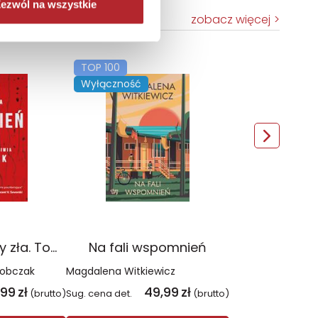
ezwól na wszystkie
zobacz więcej
TOP 100
Wyłączność
Czerwień. Kolory zła. Tom 1 wyd. 2025
Na fali wspomnień
Sobczak
Magdalena Witkiewicz
,99
zł
49,99
zł
(brutto)
Sug. cena det.
(brutto)