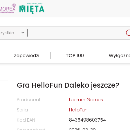

Zapowiedzi
TOP 100
Wyłączno
Gra HelloFun Daleko jeszcze?
Producent
Lucrum Games
Seria
HelloFun
Kod EAN
8435498603754