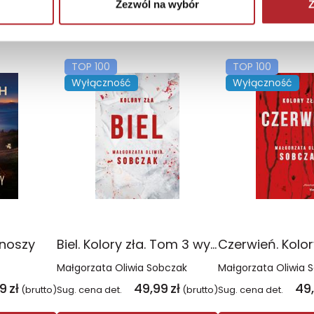
Zezwól na wybór
Z
TOP 100
TOP 100
Wyłączność
Wyłączność
onoszy
Biel. Kolory zła. Tom 3 wyd. 2025
Małgorzata Oliwia Sobczak
Małgorzata Oliwia 
99
zł
49,99
zł
49
(brutto)
Sug. cena det.
(brutto)
Sug. cena det.