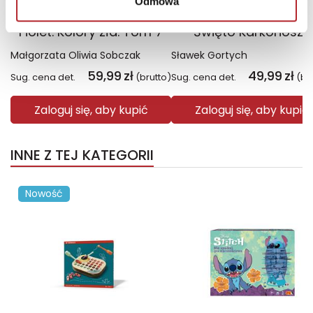
Odmowa
Fiolet. Kolory zła. Tom 7
Święto Karkonoszy
Małgorzata Oliwia Sobczak
Sławek Gortych
59,99
zł
49,99
zł
Sug. cena det.
(brutto)
Sug. cena det.
(br
Zaloguj się, aby kupić
Zaloguj się, aby kupić
INNE Z TEJ KATEGORII
Nowość