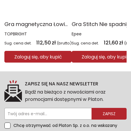
Gra magnetyczna Łowimy Rybki ABC
TOPBRIGHT
Epee
112,50
zł
121,60
zł
Sug. cena det.
(brutto)
Sug. cena det.
(br
Zaloguj się, aby kupić
Zaloguj się, aby kupić
ZAPISZ SIĘ NA NASZ NEWSLETTER
Bądź na bieżąco z nowościami oraz
promocjami dostępnymi w Platon.
ZAPISZ
Chcę otrzymywać od Platon Sp. z o.o. na wskazany