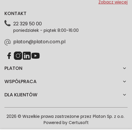
przeze mnie adres e-mail informacje marketingowe
Zobacz więcej
dotyczące oferty platon.com.pl. Wszelkie informacje
KONTAKT
dotyczące danych osobowych znajdziesz w naszej
Polityce prywatności. Zgodę możesz wycofać w
22 329 50 00
każdym czasie. Wycofanie zgody nie wpłynie na
poniedziałek - piątek 8:00-16:00
zgodność z prawem przetwarzania dokonanego przed
jej wycofaniem.*
platon@platon.com.pl
PLATON
WSPÓŁPRACA
DLA KLIENTÓW
2026 © Wszelkie prawa zastrzeżone przez
Platon Sp. z o.o.
Powered by
Certusoft