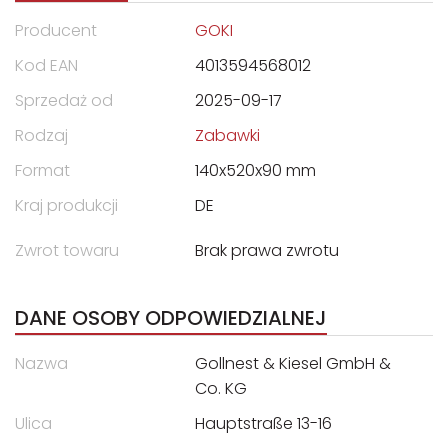
Producent
GOKI
Kod EAN
4013594568012
Sprzedaż od
2025-09-17
Rodzaj
Zabawki
Format
140x520x90 mm
Kraj produkcji
DE
Zwrot towaru
Brak prawa zwrotu
DANE OSOBY ODPOWIEDZIALNEJ
Nazwa
Gollnest & Kiesel GmbH &
Co. KG
Ulica
Hauptstraße 13-16