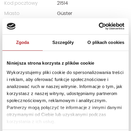
Kod pocztowy
21514
Miasto
Güster
E-mail
info@goki.eu
INNI KLIENCI KUPOWALI
Zgoda
Szczegóły
O plikach cookies
Niniejsza strona korzysta z plików cookie
Wykorzystujemy pliki cookie do spersonalizowania treści
i reklam, aby oferować funkcje społecznościowe i
analizować ruch w naszej witrynie. Informacje o tym, jak
korzystasz z naszej witryny, udostępniamy partnerom
społecznościowym, reklamowym i analitycznym.
Partnerzy mogą połączyć te informacje z innymi danymi
Brak danych
otrzymanymi od Ciebie lub uzyskanymi podczas
korzystania z ich usług.