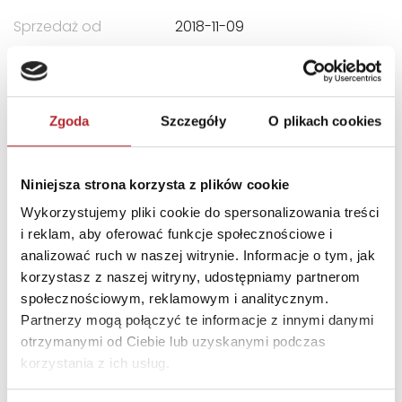
Sprzedaż od
2018-11-09
Rodzaj
Zabawki
Format
260x260x65 mm
Kraj produkcji
PL
Zgoda
Szczegóły
O plikach cookies
Zwrot towaru
Brak prawa zwrotu
Niniejsza strona korzysta z plików cookie
Wykorzystujemy pliki cookie do spersonalizowania treści
DANE OSOBY ODPOWIEDZIALNEJ
i reklam, aby oferować funkcje społecznościowe i
analizować ruch w naszej witrynie. Informacje o tym, jak
Nazwa
MDR DYSTRYBUCJA SPÓŁKA
korzystasz z naszej witryny, udostępniamy partnerom
Z OGRANICZONĄ
społecznościowym, reklamowym i analitycznym.
ODPOWIEDZIALNOŚCIĄ
Partnerzy mogą połączyć te informacje z innymi danymi
SPÓŁKA KOMANDYTOWA
otrzymanymi od Ciebie lub uzyskanymi podczas
Ulica
ul. Sarmacka 12A/11
korzystania z ich usług.
Kod pocztowy
02-972