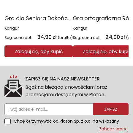
Gra dla Seniora Dokończ przysłowie
Kangur
Kangur
34,90
zł
24,90
zł
Sug. cena det.
(brutto)
Sug. cena det.
(br
Zaloguj się, aby kupić
Zaloguj się, aby kupić
ZAPISZ SIĘ NA NASZ NEWSLETTER
Bądź na bieżąco z nowościami oraz
promocjami dostępnymi w Platon.
ZAPISZ
Chcę otrzymywać od Platon Sp. z o.o. na wskazany
przeze mnie adres e-mail informacje marketingowe
Zobacz więcej