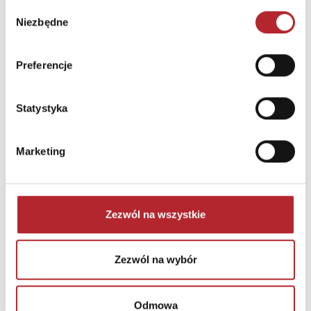
Wybór
Miasto
Warszawa
Niezbędne
zgody
E-mail
biuro@mdrdystrybucja.pl
Preferencje
INNI KLIENCI KUPOWALI
Statystyka
Marketing
Zezwól na wszystkie
Brak danych
Zezwól na wybór
Odmowa