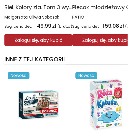
Biel. Kolory zła. Tom 3 wyd. 2025
Małgorzata Oliwia Sobczak
PATIO
49,99
zł
159,08
zł
Sug. cena det.
(brutto)
Sug. cena det.
(br
Zaloguj się, aby kupić
Zaloguj się, aby kupić
INNE Z TEJ KATEGORII
Nowość
Nowość