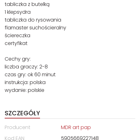
tabliczka z butelką
1 klepsydra
tabliczka do rysowania
flamaster suchościeralny
ściereczka
certyfikat
Cechy gry:
liczba graczy: 2-8
czas gry: ok 60 minut
instrukcja: polska
wydanie: polskie
SZCZEGÓŁY
Producent
MDR art pap
Kod EAN
5905669227148