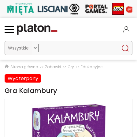

Strona główna
Zabawki
Gry
Edukacyjne
Wyczerpany
Gra Kalambury