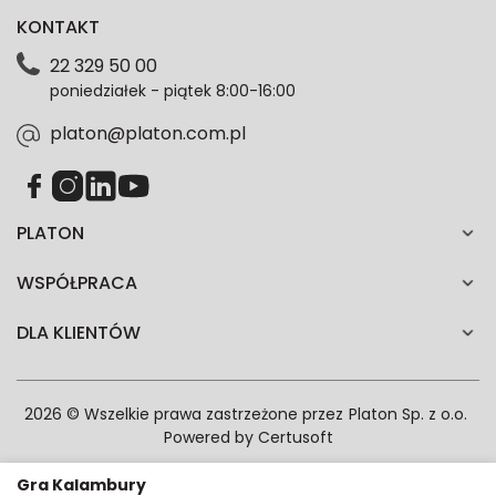
dotyczące oferty platon.com.pl. Wszelkie informacje
KONTAKT
dotyczące danych osobowych znajdziesz w naszej
Polityce prywatności. Zgodę możesz wycofać w
22 329 50 00
każdym czasie. Wycofanie zgody nie wpłynie na
poniedziałek - piątek 8:00-16:00
zgodność z prawem przetwarzania dokonanego przed
jej wycofaniem.*
platon@platon.com.pl
PLATON
WSPÓŁPRACA
DLA KLIENTÓW
2026 © Wszelkie prawa zastrzeżone przez
Platon Sp. z o.o.
Powered by
Certusoft
Gra Kalambury