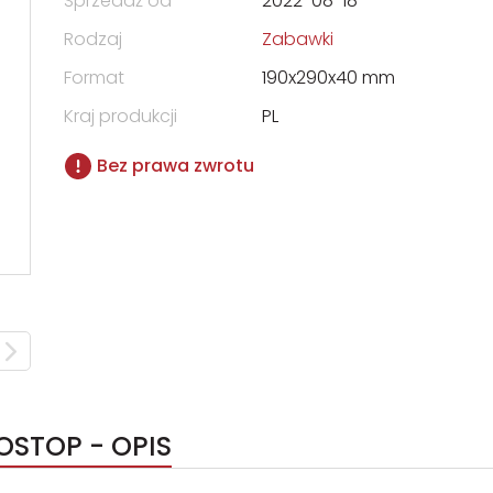
Sprzedaż od
2022-08-18
Rodzaj
Zabawki
Format
190x290x40 mm
Kraj produkcji
PL
Bez prawa zwrotu
OSTOP - OPIS