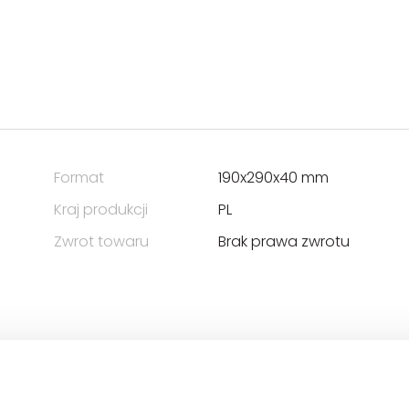
Format
190x290x40 mm
Kraj produkcji
PL
Zwrot towaru
Brak prawa zwrotu
ER Piotr Pundzis