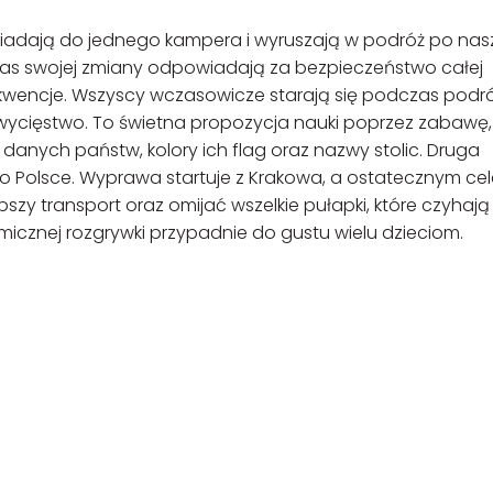
iadają do jednego kampera i wyruszają w podróż po na
czas swojej zmiany odpowiadają za bezpieczeństwo całej
kwencje. Wszyscy wczasowicze starają się podczas podr
zwycięstwo. To świetna propozycja nauki poprzez zabawę
anych państw, kolory ich flag oraz nazwy stolic. Druga
po Polsce. Wyprawa startuje z Krakowa, a ostatecznym ce
ybszy transport oraz omijać wszelkie pułapki, które czyhają
micznej rozgrywki przypadnie do gustu wielu dzieciom.