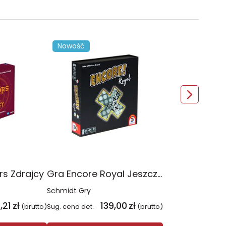
Nowość
rs Zdrajcy
Gra Encore Royal Jeszcze raz! edycja królewska
Schmidt Gry
,21
zł
139,00
zł
(brutto)
Sug. cena det.
(brutto)