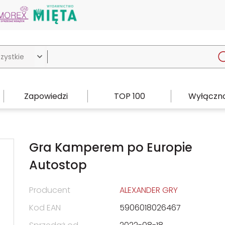

Zapowiedzi
TOP 100
Wyłączno
Gra Kamperem po Europie
Autostop
Producent
ALEXANDER GRY
Kod EAN
5906018026467