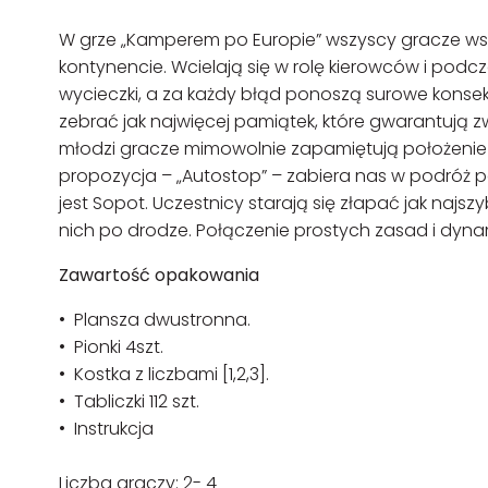
W grze „Kamperem po Europie” wszyscy gracze ws
kontynencie. Wcielają się w rolę kierowców i pod
wycieczki, a za każdy błąd ponoszą surowe konse
zebrać jak najwięcej pamiątek, które gwarantują 
młodzi gracze mimowolnie zapamiętują położenie d
propozycja – „Autostop” – zabiera nas w podróż 
jest Sopot. Uczestnicy starają się złapać jak najsz
nich po drodze. Połączenie prostych zasad i dyna
Zawartość opakowania
• Plansza dwustronna.
• Pionki 4szt.
• Kostka z liczbami [1,2,3].
• Tabliczki 112 szt.
• Instrukcja
Liczba graczy: 2- 4