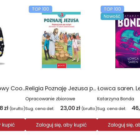
TOP 100
TOP 100
Nowość
Plecak młodzieżowy Coolpack Jerry Daisy Black
Religia Poznaję Jezusa podręcznik dla klasy 3 szkoły podstawowej
Łowca saren. L
Opracowanie zbiorowe
Katarzyna Bonda
08
zł
23,00
zł
46
(brutto)
Sug. cena det.
(brutto)
Sug. cena det.
y kupić
Zaloguj się, aby kupić
Zaloguj się, 