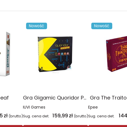
Nowość
Nowość
leaf
Gra Gigamic Quoridor Pac-Man
Gra The Traito
IUVI Games
Epee
5
zł
159,99
zł
144
(brutto)
Sug. cena det.
(brutto)
Sug. cena det.