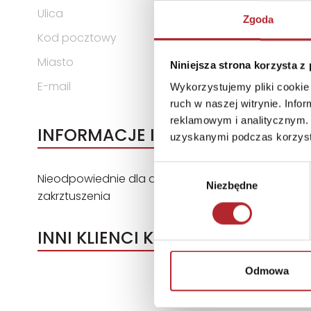
Ulica
ul. Telewizyjna 19
Zgoda
Kod pocztowy
80-209
Miasto
Chwaszczyno
Niniejsza strona korzysta z
E-mail
alexander@alexander.com.
Wykorzystujemy pliki cookie 
ruch w naszej witrynie. Inf
reklamowym i analitycznym. 
INFORMACJE I OSTRZEŻENIA
uzyskanymi podczas korzysta
Wybór
Nieodpowiednie dla dzieci w wieku poniżej 3 lat.
Niezbędne
zgody
zakrztuszenia
INNI KLIENCI KUPOWALI
Odmowa