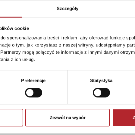
Szczegóły
 plików cookie
pl
do spersonalizowania treści i reklam, aby oferować funkcje sp
ormacje o tym, jak korzystasz z naszej witryny, udostępniamy p
Partnerzy mogą połączyć te informacje z innymi danymi otrzym
nia z ich usług.
 Zestaw zawiera małe elementy - niebezpieczeństwo
Preferencje
Statystyka
Zezwól na wybór
Z