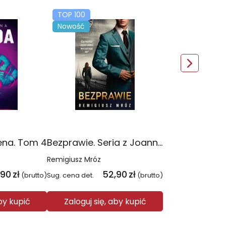
TOP 100
Nowość
ena. Tom 4
Bezprawie. Seria z Joanną Chyłką. Tom 20
Remigiusz Mróz
,90
zł
52,90
zł
(brutto)
Sug. cena det.
(brutto)
aby kupić
Zaloguj się, aby kupić