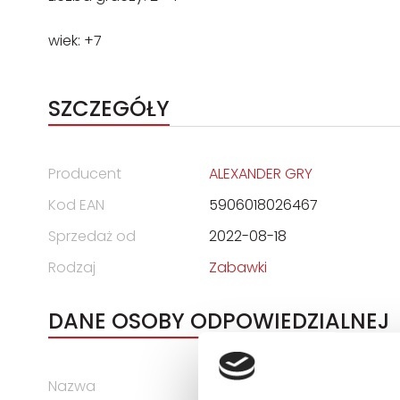
wiek: +7
SZCZEGÓŁY
Producent
ALEXANDER GRY
Kod EAN
5906018026467
Sprzedaż od
2022-08-18
Rodzaj
Zabawki
DANE OSOBY ODPOWIEDZIALNEJ
Nazwa
Zakład Produkcyjny ALEXAND