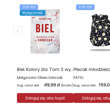
TOP 100
TOP 100
Wyłączność
Biel. Kolory zła. Tom 3 wyd. 2025
Małgorzata Oliwia Sobczak
PATIO
49,99
zł
159,
Sug. cena det.
(brutto)
Sug. cena det.
Zaloguj się, aby kupić
Zaloguj się, ab