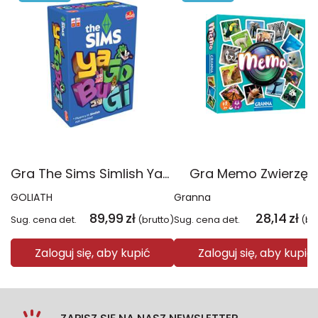
Gra The Sims Simlish YaGoBuGi
Gra Memo Zwierzęt
GOLIATH
Granna
89,99
zł
28,14
zł
Sug. cena det.
(brutto)
Sug. cena det.
(br
Zaloguj się, aby kupić
Zaloguj się, aby kupić