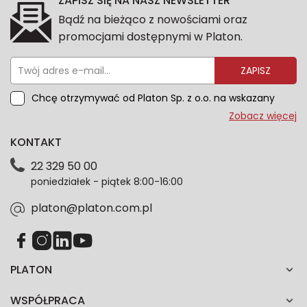
ZAPISZ SIĘ NA NASZ NEWSLETTER
Bądź na bieżąco z nowościami oraz
promocjami dostępnymi w Platon.
ZAPISZ
Chcę otrzymywać od Platon Sp. z o.o. na wskazany
przeze mnie adres e-mail informacje marketingowe
Zobacz więcej
dotyczące oferty platon.com.pl. Wszelkie informacje
KONTAKT
dotyczące danych osobowych znajdziesz w naszej
Polityce prywatności. Zgodę możesz wycofać w
22 329 50 00
każdym czasie. Wycofanie zgody nie wpłynie na
poniedziałek - piątek 8:00-16:00
zgodność z prawem przetwarzania dokonanego przed
jej wycofaniem.*
platon@platon.com.pl
PLATON
WSPÓŁPRACA