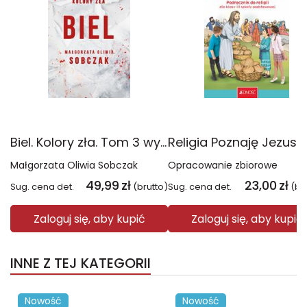
Biel. Kolory zła. Tom 3 wyd. 2025
Małgorzata Oliwia Sobczak
Opracowanie zbiorowe
49,99
zł
23,00
zł
Sug. cena det.
(brutto)
Sug. cena det.
(br
Zaloguj się, aby kupić
Zaloguj się, aby kupić
INNE Z TEJ KATEGORII
Nowość
Nowość