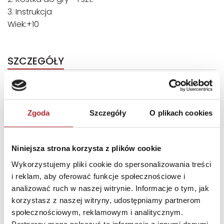
3. Instrukcja
Wiek:+10
SZCZEGÓŁY
Producent
ALEXANDER GRY
Kod EAN
5906018028690
Zgoda
Szczegóły
O plikach cookies
Sprzedaż od
2025-02-05
Rodzaj
Zabawki
Niniejsza strona korzysta z plików cookie
Format
92x92x19 mm
Wykorzystujemy pliki cookie do spersonalizowania treści
Kraj produkcji
PL
i reklam, aby oferować funkcje społecznościowe i
analizować ruch w naszej witrynie. Informacje o tym, jak
Zwrot towaru
Brak prawa zwrotu
korzystasz z naszej witryny, udostępniamy partnerom
społecznościowym, reklamowym i analitycznym.