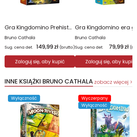
Gra Kingdomino Prehistoria
Bruno Cathala
Bruno Cathala
149,99
zł
79,99
zł
Sug. cena det.
(brutto)
Sug. cena det.
(br
Zaloguj się, aby kupić
Zaloguj się, aby kupić
INNE KSIĄŻKI BRUNO CATHALA
zobacz więcej
Wyłączność
Wyczerpany
Wyłączność