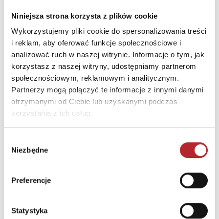
Gra Mölkky w skrzynce
Niniejsza strona korzysta z plików cookie
Tactic Games
Wykorzystujemy pliki cookie do spersonalizowania treści
236,44
zł
Sug. cena det.
(brutto)
i reklam, aby oferować funkcje społecznościowe i
analizować ruch w naszej witrynie. Informacje o tym, jak
Zaloguj się, aby kupić
korzystasz z naszej witryny, udostępniamy partnerom
społecznościowym, reklamowym i analitycznym.
Partnerzy mogą połączyć te informacje z innymi danymi
NAJCZĘŚCIEJ KUPOWANE
zobacz więcej
otrzymanymi od Ciebie lub uzyskanymi podczas
korzystania z ich usług.
TOP 100
TOP 100
Wyłączność
Wyłączność
Wybór
Niezbędne
zgody
Preferencje
Statystyka