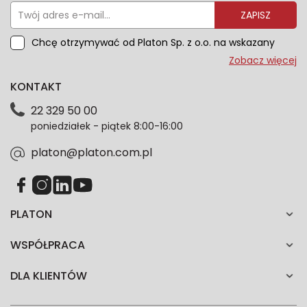
ZAPISZ
Chcę otrzymywać od Platon Sp. z o.o. na wskazany
przeze mnie adres e-mail informacje marketingowe
Zobacz więcej
dotyczące oferty platon.com.pl. Wszelkie informacje
KONTAKT
dotyczące danych osobowych znajdziesz w naszej
Polityce prywatności. Zgodę możesz wycofać w
22 329 50 00
każdym czasie. Wycofanie zgody nie wpłynie na
poniedziałek - piątek 8:00-16:00
zgodność z prawem przetwarzania dokonanego przed
jej wycofaniem.*
platon@platon.com.pl
PLATON
WSPÓŁPRACA
DLA KLIENTÓW