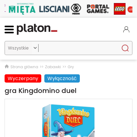

Strona główna
Zabawki
Gry
Wyczerpany
Wyłączność
gra Kingdomino duel