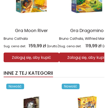
Gra Moon River
Gra Dragomino
Bruno Cathala
Bruno Cathala
Wilfried Marie F
159,99
zł
119,99
zł
Sug. cena det.
(brutto)
Sug. cena det.
(br
Zaloguj się, aby kupić
Zaloguj się, aby kupić
INNE Z TEJ KATEGORII
Nowość
Nowość