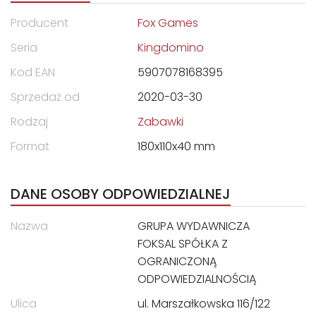
Producent
Fox Games
Seria
Kingdomino
Kod EAN
5907078168395
Sprzedaż od
2020-03-30
Rodzaj
Zabawki
Format
180x110x40 mm
DANE OSOBY ODPOWIEDZIALNEJ
Nazwa
GRUPA WYDAWNICZA
FOKSAL SPÓŁKA Z
OGRANICZONĄ
ODPOWIEDZIALNOŚCIĄ
Ulica
ul. Marszałkowska 116/122