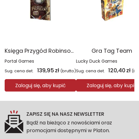
Księga Przygód Robinson Crusoe
Gra Tag Team
Portal Games
Lucky Duck Games
139,95
zł
120,40
zł
Sug. cena det.
(brutto)
Sug. cena det.
(br
Zaloguj się, aby kupić
Zaloguj się, aby kupić
ZAPISZ SIĘ NA NASZ NEWSLETTER
Bądź na bieżąco z nowościami oraz
promocjami dostępnymi w Platon.