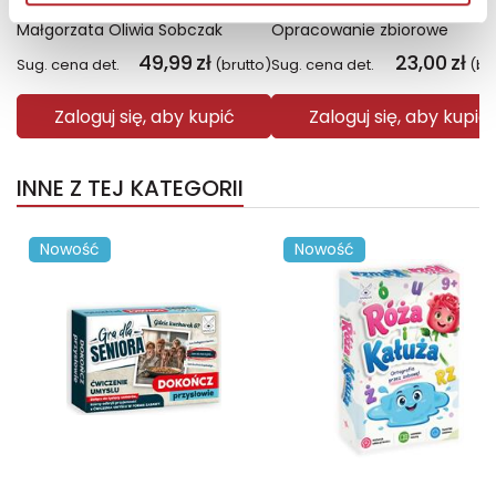
Małgorzata Oliwia Sobczak
Opracowanie zbiorowe
49,99
zł
23,00
zł
Sug. cena det.
(brutto)
Sug. cena det.
(br
Zaloguj się, aby kupić
Zaloguj się, aby kupić
INNE Z TEJ KATEGORII
Nowość
Nowość