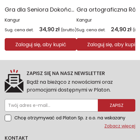
Gra dla Seniora Dokończ przysłowie
Kangur
Kangur
34,90
zł
24,90
zł
Sug. cena det.
(brutto)
Sug. cena det.
(br
Zaloguj się, aby kupić
Zaloguj się, aby kupić
ZAPISZ SIĘ NA NASZ NEWSLETTER
Bądź na bieżąco z nowościami oraz
promocjami dostępnymi w Platon.
ZAPISZ
Chcę otrzymywać od Platon Sp. z o.o. na wskazany
przeze mnie adres e-mail informacje marketingowe
Zobacz więcej
dotyczące oferty platon.com.pl. Wszelkie informacje
KONTAKT
dotyczące danych osobowych znajdziesz w naszej