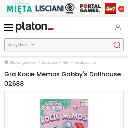

Strona główna
Zabawki
Gry
Edukacyjne
Gra Kocie Memos Gabby's Dollhouse
02688