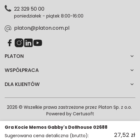
Polityce prywatności. Zgodę możesz wycofać w
22 329 50 00
każdym czasie. Wycofanie zgody nie wpłynie na
poniedziałek - piątek 8:00-16:00
zgodność z prawem przetwarzania dokonanego przed
jej wycofaniem.*
platon@platon.com.pl
PLATON
WSPÓŁPRACA
DLA KLIENTÓW
2026 © Wszelkie prawa zastrzeżone przez
Platon Sp. z o.o.
Powered by
Certusoft
Gra Kocie Memos Gabby's Dollhouse 02688
27,52
zł
Sugerowana cena detaliczna (brutto):