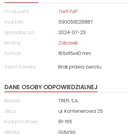
Producent
Trefl PAP
Kod EAN
5900511026887
Sprzedaż od
2024-07-23
Rodzaj
Zabawki
Format
165x115x40 mm
Zwrot towaru
Brak prawa zwrotu
DANE OSOBY ODPOWIEDZIALNEJ
Nazwa
TREFL S.A.
Ulica
ul. Kontenerowa 25
Kod pocztowy
81-155
Miasto
Gdynia