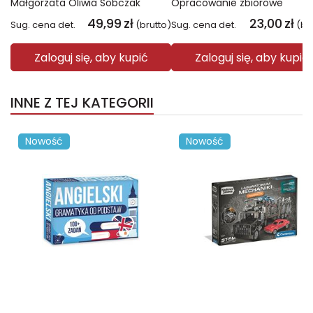
Małgorzata Oliwia Sobczak
Opracowanie zbiorowe
49,99
zł
23,00
zł
Sug. cena det.
(brutto)
Sug. cena det.
(br
Zaloguj się, aby kupić
Zaloguj się, aby kupić
INNE Z TEJ KATEGORII
Nowość
Nowość