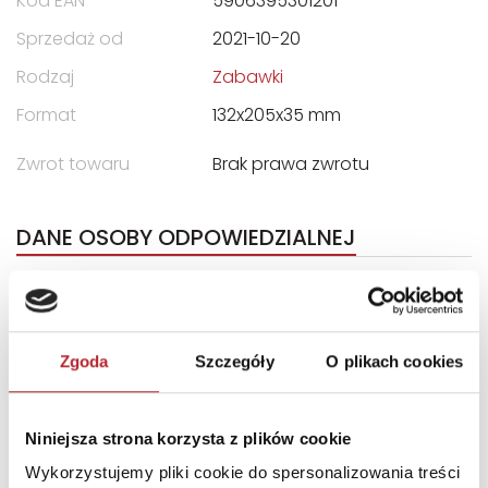
Kod EAN
5906395301201
Sprzedaż od
2021-10-20
Rodzaj
Zabawki
Format
132x205x35 mm
Zwrot towaru
Brak prawa zwrotu
DANE OSOBY ODPOWIEDZIALNEJ
Nazwa
MULTIGRA SPÓŁKA Z
OGRANICZONĄ
ODPOWIEDZIALNOŚCIĄ
Zgoda
Szczegóły
O plikach cookies
Ulica
ul. Telewizyjna 13C
Kod pocztowy
80-209
Niniejsza strona korzysta z plików cookie
Miasto
Chwaszczyno
Wykorzystujemy pliki cookie do spersonalizowania treści