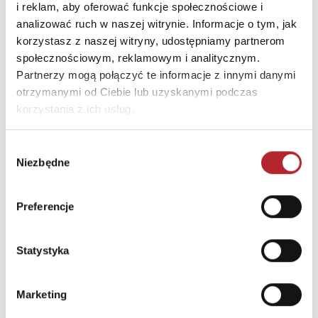
E-mail
sklep@multogra.com.pl
i reklam, aby oferować funkcje społecznościowe i
analizować ruch w naszej witrynie. Informacje o tym, jak
korzystasz z naszej witryny, udostępniamy partnerom
INNI KLIENCI KUPOWALI
społecznościowym, reklamowym i analitycznym.
Partnerzy mogą połączyć te informacje z innymi danymi
Nowość
otrzymanymi od Ciebie lub uzyskanymi podczas
korzystania z ich usług.
Wybór
Niezbędne
zgody
Preferencje
Statystyka
LISCIANI SLUMI SCIENCE GNIOTEK AKSOLOTL.
304-PL110322
ASKATO
Marketing
58,07
zł
25,81
zł
Sug. cena det.
(brutto)
Sug. cena det.
(br