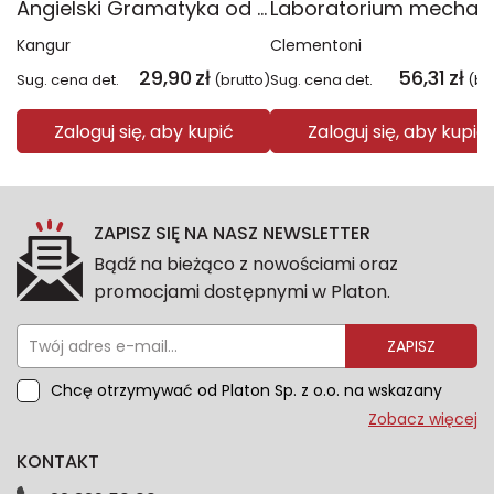
Angielski Gramatyka od podstaw
Kangur
Clementoni
29,90
zł
56,31
zł
Sug. cena det.
(brutto)
Sug. cena det.
(br
Zaloguj się, aby kupić
Zaloguj się, aby kupić
ZAPISZ SIĘ NA NASZ NEWSLETTER
Bądź na bieżąco z nowościami oraz
promocjami dostępnymi w Platon.
ZAPISZ
Chcę otrzymywać od Platon Sp. z o.o. na wskazany
przeze mnie adres e-mail informacje marketingowe
Zobacz więcej
dotyczące oferty platon.com.pl. Wszelkie informacje
KONTAKT
dotyczące danych osobowych znajdziesz w naszej
Polityce prywatności. Zgodę możesz wycofać w