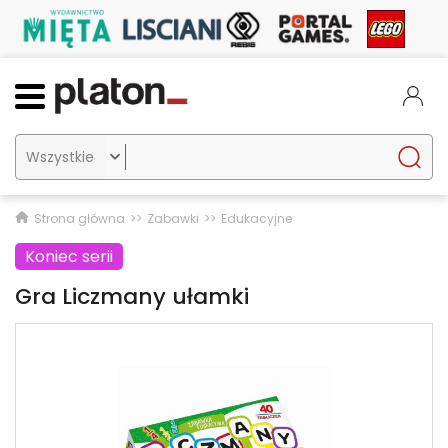

Strona główna
Zabawki
Edukacyjne
Koniec serii
Gra Liczmany ułamki