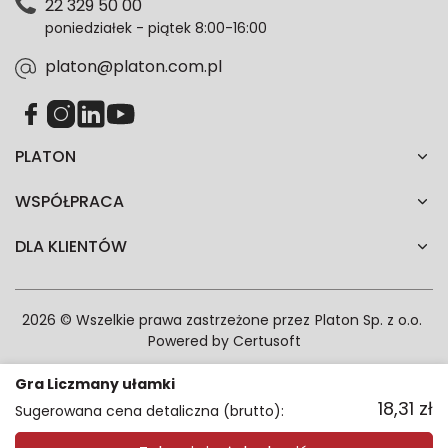
22 329 50 00
każdym czasie. Wycofanie zgody nie wpłynie na
poniedziałek - piątek 8:00-16:00
zgodność z prawem przetwarzania dokonanego przed
jej wycofaniem.*
platon@platon.com.pl
PLATON
WSPÓŁPRACA
DLA KLIENTÓW
2026 © Wszelkie prawa zastrzeżone przez
Platon Sp. z o.o.
Powered by
Certusoft
Gra Liczmany ułamki
18,31
zł
Sugerowana cena detaliczna (brutto):