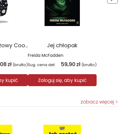
Plecak młodzieżowy Coolpack Jerry Daisy Black
Jej chłopak
Freida McFadden
,08
zł
59,90
zł
(brutto)
Sug. cena det.
(brutto)
aby kupić
Zaloguj się, aby kupić
zobacz więcej