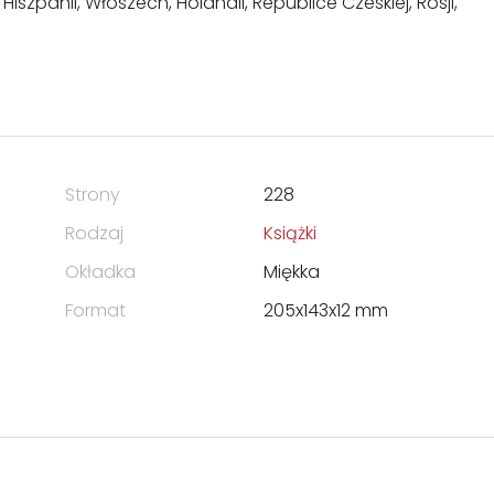
iszpanii, Włoszech, Holandii, Republice Czeskiej, Rosji,
Strony
228
Rodzaj
Książki
Okładka
Miękka
Format
205x143x12 mm