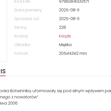
Kod EAN
9788384000571
Data premiery
2025-08-11
Sprzedaż od
2025-08-11
Strony
228
Rodzaj
Książki
Okładka
Miękka
Format
205x143x12 mm
IS
epoka Botwinnika, uformowały się pod silnym wpływem part
jednego z nowatorów”.
szawa 2006