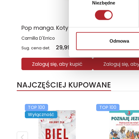
Niezbędne
zgody
Pop manga. Koty i kłopoty. Kolorowanka z pazurem
Camilla D'Errico
Zoé illustratrice
Odmowa
29,99
zł
49,
Sug. cena det.
(brutto)
Sug. cena det.
Zaloguj się, aby kupić
Zaloguj się, ab
NAJCZĘŚCIEJ KUPOWANE
TOP 100
TOP 100
Wyłączność