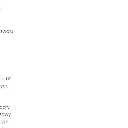
i
rozwoju
nr 62
tyce
kadry
ązowy
ążki