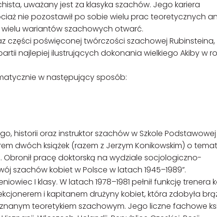
achista, uważany jest za klasyka szachów. Jego kariera
ociaż nie pozostawił po sobie wielu prac teoretycznych an
 wielu wariantów szachowych otwarć.
oraz części poświęconej twórczości szachowej Rubinsteina,
artii najlepiej ilustrujących dokonania wielkiego Akiby w 
ematycznie w następujący sposób:
, historii oraz instruktor szachów w Szkole Podstawowej 
orem dwóch książek (razem z Jerzym Konikowskim) o tema
Obronił pracę doktorską na wydziale socjologiczno-
wój szachów kobiet w Polsce w latach 1945–1989”.
niowiec I klasy. W latach 1978–1981 pełnił funkcję trenera 
ekcjonerem i kapitanem drużyny kobiet, która zdobyła br
 uznanym teoretykiem szachowym. Jego liczne fachowe ksi