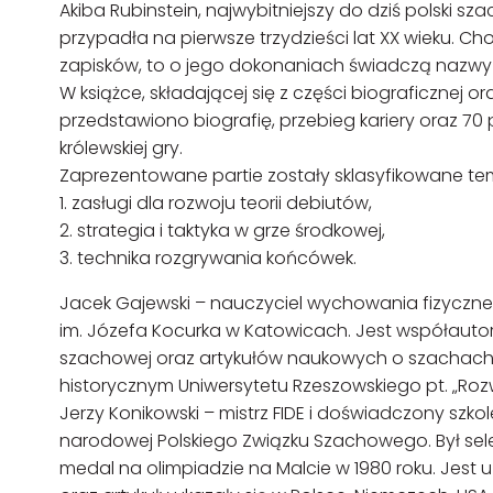
Akiba Rubinstein, najwybitniejszy do dziś polski sz
przypadła na pierwsze trzydzieści lat XX wieku. Ch
zapisków, to o jego dokonaniach świadczą nazwy
W książce, składającej się z części biograficznej 
przedstawiono biografię, przebieg kariery oraz 70 p
królewskiej gry.
Zaprezentowane partie zostały sklasyfikowane t
1. zasługi dla rozwoju teorii debiutów,
2. strategia i taktyka w grze środkowej,
3. technika rozgrywania końcówek.
Jacek Gajewski – nauczyciel wychowania fizycznego
im. Józefa Kocurka w Katowicach. Jest współaut
szachowej oraz artykułów naukowych o szachach. 
historycznym Uniwersytetu Rzeszowskiego pt. „Roz
Jerzy Konikowski – mistrz FIDE i doświadczony szkole
narodowej Polskiego Związku Szachowego. Był sel
medal na olimpiadzie na Malcie w 1980 roku. Jest