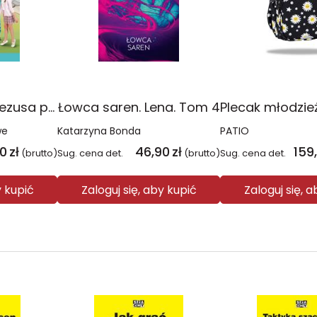
Religia Poznaję Jezusa podręcznik dla klasy 3 szkoły podstawowej
Łowca saren. Lena. Tom 4
we
Katarzyna Bonda
PATIO
00
zł
46,90
zł
159
(brutto)
Sug. cena det.
(brutto)
Sug. cena det.
y kupić
Zaloguj się, aby kupić
Zaloguj się, 