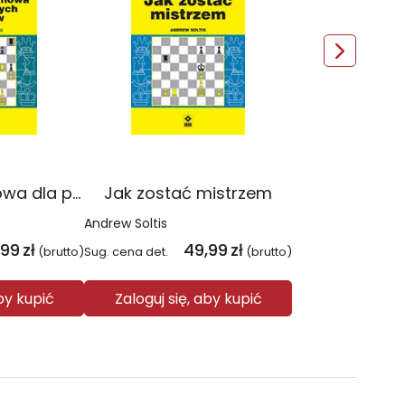
Taktyka szachowa dla przyszłych mistrzów
Jak zostać mistrzem
Andrew Soltis
,99
zł
49,99
zł
(brutto)
Sug. cena det.
(brutto)
aby kupić
Zaloguj się, aby kupić