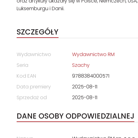
oraz artykuły ukazały się w Polsce, Niemczech, USA, H
Luksemburgu i Danii.
SZCZEGÓŁY
Wydawnictwo
Wydawnictwo RM
Seria
Szachy
Kod EAN
9788384000571
Data premiery
2025-08-11
Sprzedaż od
2025-08-11
DANE OSOBY ODPOWIEDZIALNEJ