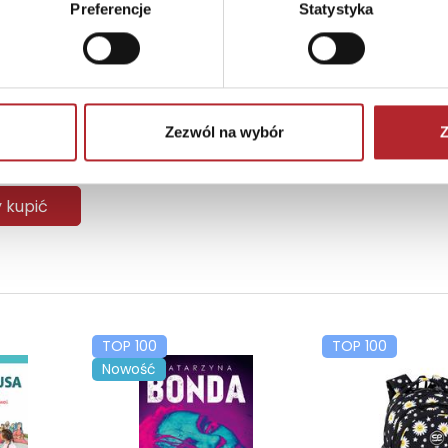
Preferencje
Statystyka
Nowy Jork. Kolorowanka po numerach. Relacja Relaks
Zezwól na wybór
Z
90
zł
(brutto)
y kupić
TOP 100
TOP 100
Nowość