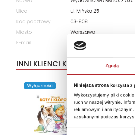
Nazwa
Wydawnictwo RM sp. z o.o.
Ulica
ul. Mińska 25
Kod pocztowy
03-808
Miasto
Warszawa
E-mail
handlowy@rm.com.pl
INNI KLIENCI KUPOWALI
Zgoda
Wyłączność
Niniejsza strona korzysta z
Wykorzystujemy pliki cookie 
ruch w naszej witrynie. Inf
reklamowym i analitycznym. 
uzyskanymi podczas korzysta
Wybór