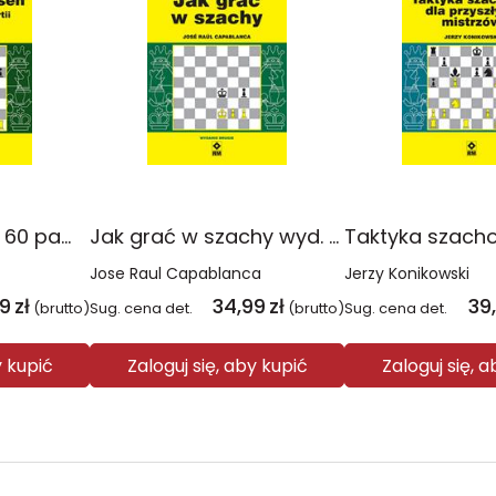
Magnus Carlsen. 60 pamiętnych partii
Jak grać w szachy wyd. 2026
Jose Raul Capablanca
Jerzy Konikowski
99
zł
34,99
zł
39
(brutto)
Sug. cena det.
(brutto)
Sug. cena det.
y kupić
Zaloguj się, aby kupić
Zaloguj się, 