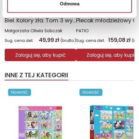
Odmowa
Biel. Kolory zła. Tom 3 wyd. 2025
Małgorzata Oliwia Sobczak
PATIO
49,99
zł
159,08
zł
Sug. cena det.
(brutto)
Sug. cena det.
(br
Zaloguj się, aby kupić
Zaloguj się, aby kupić
INNE Z TEJ KATEGORII
Nowość
Nowość