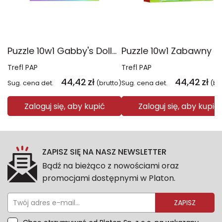
Puzzle 10w1 Gabby's Dollhouse Gabby i jej świat 96014
Trefl PAP
Trefl PAP
44,42
zł
44,42
zł
Sug. cena det.
(brutto)
Sug. cena det.
(br
Zaloguj się, aby kupić
Zaloguj się, aby kupić
ZAPISZ SIĘ NA NASZ NEWSLETTER
Bądź na bieżąco z nowościami oraz
promocjami dostępnymi w Platon.
ZAPISZ