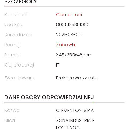
SZCZEGÓŁY
Producent
Clementoni
Kod EAN
8005125351060
Sprzedaż od
2021-04-09
Rodzaj
Zabawki
Format
345x255x48 mm
Kraj produkcji
IT
Zwrot towaru
Brak prawa zwrotu
DANE OSOBY ODPOWIEDZIALNEJ
Nazwa
CLEMENTONI S.P.A.
Ulica
ZONA INDUSTRIALE
FONTENOCI