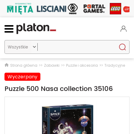

Strona główna
Zabawki
Puzzle i akcesoria
Tradycyjne
Wyczerpany
Puzzle 500 Nasa collection 35106