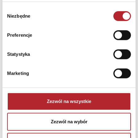
Puzzle 24 Moto Traktor CzuCzu
Wybór
Niezbędne
zgody
Bright Junior Media
69,90
zł
Sug. cena det.
(brutto)
Preferencje
Zaloguj się, aby kupić
Statystyka
NAJCZĘŚCIEJ KUPOWANE
zobacz więcej
Marketing
TOP 100
TOP 100
Wyłączność
Zezwól na wszystkie
Zezwól na wybór