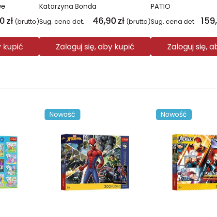
we
Katarzyna Bonda
PATIO
00
zł
46,90
zł
159
(brutto)
Sug. cena det.
(brutto)
Sug. cena det.
y kupić
Zaloguj się, aby kupić
Zaloguj się, 
Nowość
Nowość