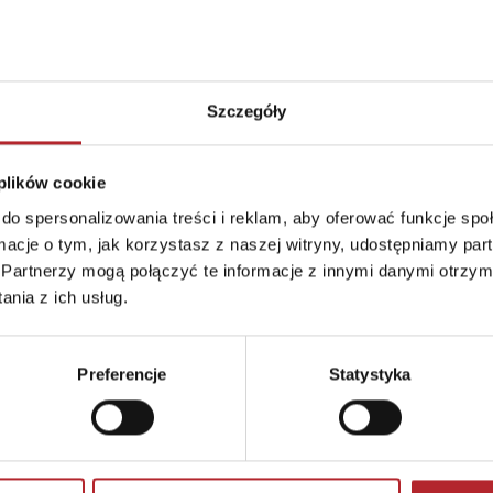
Format
270x370x60 mm
Kraj produkcji
DE
Szczegóły
Zwrot towaru
Brak prawa zwrotu
 plików cookie
do spersonalizowania treści i reklam, aby oferować funkcje sp
ormacje o tym, jak korzystasz z naszej witryny, udostępniamy p
Partnerzy mogą połączyć te informacje z innymi danymi otrzym
nia z ich usług.
Preferencje
Statystyka