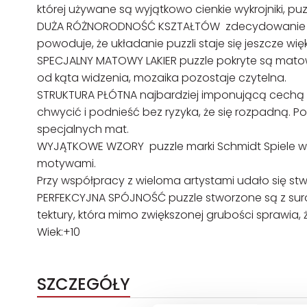
której używane są wyjątkowo cienkie wykrojniki, pu
DUŻA RÓŻNORODNOŚĆ KSZTAŁTÓW zdecydowanie wi
powoduje, że układanie puzzli staje się jeszcze w
SPECJALNY MATOWY LAKIER puzzle pokryte są matowym
od kąta widzenia, mozaika pozostaje czytelna.
STRUKTURA PŁÓTNA najbardziej imponującą cechą nowy
chwycić i podnieść bez ryzyka, że się rozpadną. P
specjalnych mat.
WYJĄTKOWE WZORY puzzle marki Schmidt Spiele wy
motywami.
Przy współpracy z wieloma artystami udało się stw
PERFEKCYJNA SPÓJNOŚĆ puzzle stworzone są z suro
tektury, która mimo zwiększonej grubości sprawia,
Wiek:+10
SZCZEGÓŁY