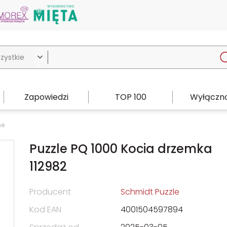

Zapowiedzi
TOP 100
Wyłączno
ne
Puzzle PQ 1000 Kocia drzemka
112982
Producent
Schmidt Puzzle
Kod EAN
4001504597894