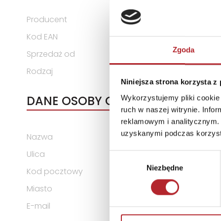
Producent
Schmidt Puzzle
Kod EAN
4001504597894
Zgoda
Sprzedaż od
2025-03-05
Rodzaj
Zabawki
Niniejsza strona korzysta z
DANE OSOBY ODPOWIEDZIALNEJ
Wykorzystujemy pliki cookie 
ruch w naszej witrynie. Inf
reklamowym i analitycznym. 
uzyskanymi podczas korzysta
Nazwa
Schmidt Spiele GmbH
Ulica
Lahnstraße 21
Wybór
Niezbędne
zgody
Kod pocztowy
12055
Miasto
Niemcy
E-mail
info@schmidtspiele.de