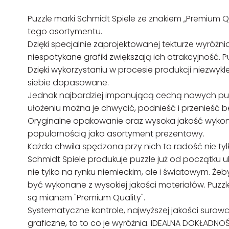
Puzzle marki Schmidt Spiele ze znakiem „Premium 
tego asortymentu.
Dzięki specjalnie zaprojektowanej tekturze wyróżni
niespotykane grafiki zwiększają ich atrakcyjność. P
Dzięki wykorzystaniu w procesie produkcji niezwykle
siebie dopasowane.
Jednak najbardziej imponującą cechą nowych puzzli
ułożeniu można je chwycić, podnieść i przenieść be
Oryginalne opakowanie oraz wysoka jakość wykona
popularnością jako asortyment prezentowy.
Każda chwila spędzona przy nich to radość nie tylko
Schmidt Spiele produkuje puzzle już od początku 
nie tylko na rynku niemieckim, ale i światowym. 
być wykonane z wysokiej jakości materiałów. Puzzl
są mianem "Premium Quality".
Systematyczne kontrole, najwyższej jakości suro
graficzne, to to co je wyróżnia. IDEALNA DOKŁADN