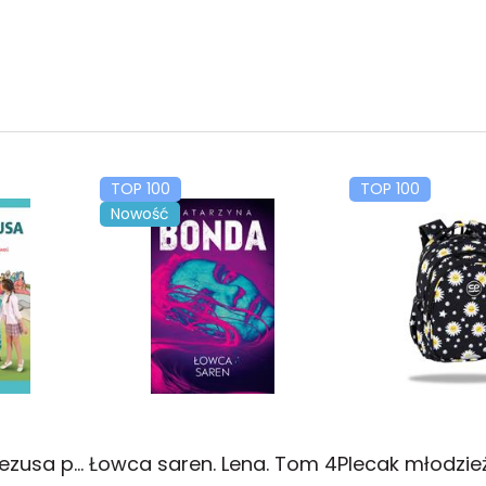
TOP 100
TOP 100
Nowość
Religia Poznaję Jezusa podręcznik dla klasy 3 szkoły podstawowej
Łowca saren. Lena. Tom 4