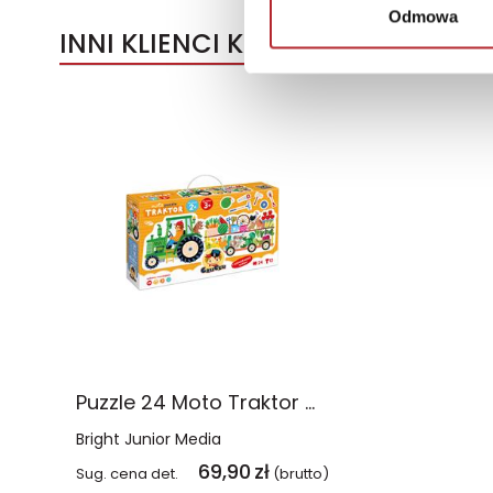
Odmowa
INNI KLIENCI KUPOWALI
Puzzle 24 Moto Traktor CzuCzu
Bright Junior Media
69,90
zł
Sug. cena det.
(brutto)