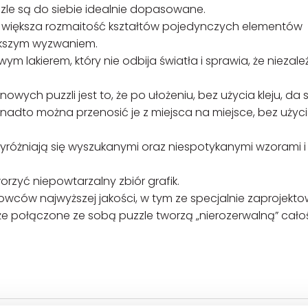
zzle są do siebie idealnie dopasowane.
ększa rozmaitość kształtów pojedynczych elementów
iększym wyzwaniem.
 lakierem, który nie odbija światła i sprawia, że niezale
ch puzzli jest to, że po ułożeniu, bez użycia kleju, da si
onadto można przenosić je z miejsca na miejsce, bez użyc
różniają się wyszukanymi oraz niespotykanymi wzorami i
orzyć niepowtarzalny zbiór grafik.
wców najwyższej jakości, w tym ze specjalnie zaprojekt
 że połączone ze sobą puzzle tworzą „nierozerwalną” cało