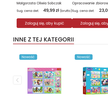
Małgorzata Oliwia Sobczak
Opracowanie zbioro
49,99
zł
23,
Sug. cena det.
(brutto)
Sug. cena det.
Zaloguj się, aby kupić
Zaloguj się, ab
INNE Z TEJ KATEGORII
Nowość
Nowość