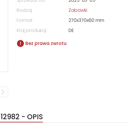
Sprzedaż od
2025-03-05
Rodzaj
Zabawki
Format
270x370x60 mm
Kraj produkcji
DE
Bez prawa zwrotu
12982 - OPIS