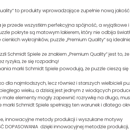
Quality” to produkty wprowadzające zupełnie nową jakoś
a je przede wszystkim perfekcyjna spójność, a wyjątkowe i
uzzle pokryte są matowym lakierem, który nie odbija światł
 cienkich wykrojników, puzzle „Premium Quality” są idealni
 Schmidt Spiele ze znakiem „Premium Quality” jest to, że
z ryzyka, że się rozpadną!
nia marki Schmidt Spiele powodują, że puzzle cieszą się
 dla najmłodszych, lecz również i starszych wielbicieli puz
ubiegłego wieku, a dzisiaj jest jednym z wiodących produ
Żeby małe elementy mogły zapewnić rozrywkę na długo, mu
e marki Schmidt Spiele spełniają ten warunek i dlatego ok
wce, innowacyjne metody produkcji i wyszukane motywy
OŚĆ DOPASOWANIA dzięki innowacyjnej metodzie produkcji,