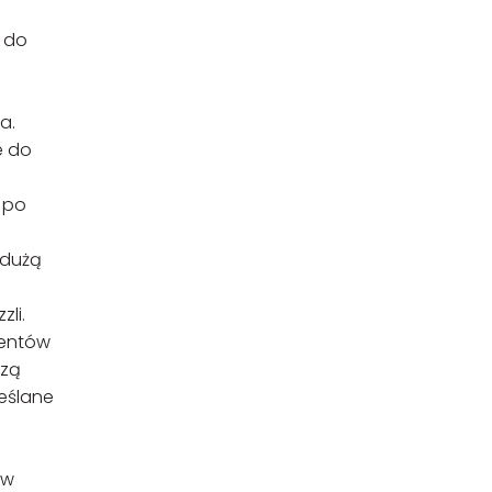
ć do
a.
e do
 po
 dużą
zli.
centów
szą
reślane
 w