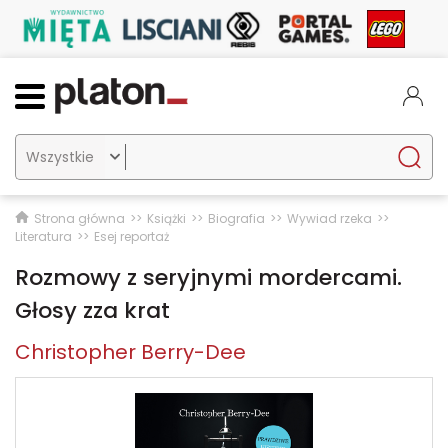

Strona główna
Książki
Biografia
Wywiad rzeka
Literatura
Esej reportaż
Rozmowy z seryjnymi mordercami.
Głosy zza krat
Christopher Berry-Dee