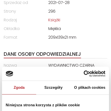
Sprzedaż od
2021-07-28
Strony
296
Rodzaj
Książki
Okładka
Miękka
Format
209x139x21 mm
DANE OSOBY ODPOWIEDZIALNEJ
Nazwa
WYDAWNICTWO CZARNA
OWCA SP. Z O.O.
Ulica
ul. Wspólna 35/5
Zgoda
Szczegóły
O plikach cookies
Kod pocztowy
00-519
Miasto
Warszawa
Niniejsza strona korzysta z plików cookie
E-mail
handel@czarnaowca.pl