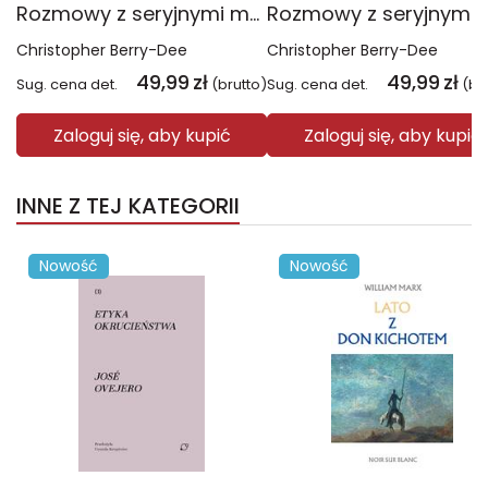
Rozmowy z seryjnymi mordercami. Najgorsi na świecie wyd. 2026
Christopher Berry-Dee
Christopher Berry-Dee
49,99
zł
49,99
zł
Sug. cena det.
(brutto)
Sug. cena det.
(br
Zaloguj się, aby kupić
Zaloguj się, aby kupić
INNE Z TEJ KATEGORII
Nowość
Nowość