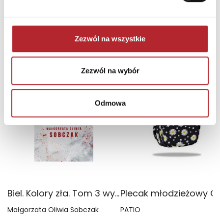
Zezwól na wszystkie
NAJCZĘŚCIEJ KUPOWANE
zobacz więcej
TOP 100
TOP 100
Zezwól na wybór
Wyłączność
Odmowa
Biel. Kolory zła. Tom 3 wyd. 2025
Małgorzata Oliwia Sobczak
PATIO