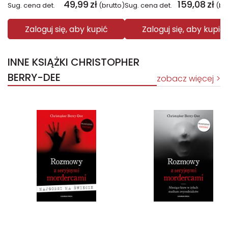
49,99
zł
159,08
zł
Sug. cena det.
(brutto)
Sug. cena det.
(br
Zaloguj się, aby kupić
Zaloguj się, aby kupić
INNE KSIĄŻKI CHRISTOPHER
BERRY-DEE
zobacz więcej