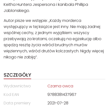
Keitha Huntera Jespersona i kanibala Phillipa
Jablonskiego.
Autor pisze we wstępie: „Każdy morderca
występujący w tej książce jest inny. Nie mają żadnej
wspólnej cechy, z jednym wyjątkiem: wszyscy
przebywają za kratami, oczekują na egzekucję albo
spędzą resztę życia wśród brudnych murów
więziennych, wśród drutów kolczastych. Nigdy więcej
nikogo nie zabiją”.
SZCZEGÓŁY
Wydawnictwo
Czarna owca
Kod EAN
9788381437967
Data premiery
2021-07-28