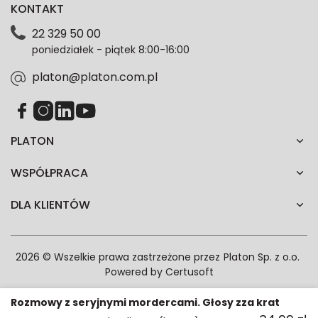
KONTAKT
dotyczące danych osobowych znajdziesz w naszej
Polityce prywatności. Zgodę możesz wycofać w
22 329 50 00
każdym czasie. Wycofanie zgody nie wpłynie na
poniedziałek - piątek 8:00-16:00
zgodność z prawem przetwarzania dokonanego przed
jej wycofaniem.*
platon@platon.com.pl
PLATON
WSPÓŁPRACA
DLA KLIENTÓW
2026 © Wszelkie prawa zastrzeżone przez
Platon Sp. z o.o.
Powered by
Certusoft
Rozmowy z seryjnymi mordercami. Głosy zza krat