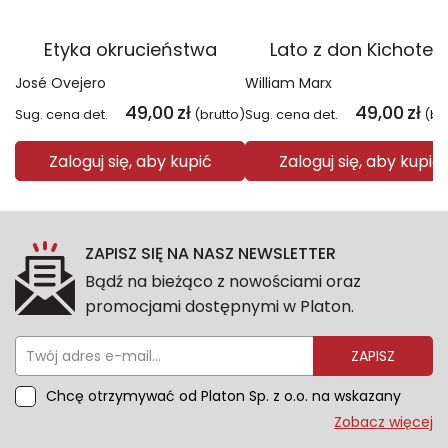
Etyka okrucieństwa
Lato z don Kichote
José Ovejero
William Marx
49,00
zł
49,00
zł
Sug. cena det.
(brutto)
Sug. cena det.
(br
Zaloguj się, aby kupić
Zaloguj się, aby kupić
ZAPISZ SIĘ NA NASZ NEWSLETTER
Bądź na bieżąco z nowościami oraz
promocjami dostępnymi w Platon.
ZAPISZ
Chcę otrzymywać od Platon Sp. z o.o. na wskazany
przeze mnie adres e-mail informacje marketingowe
Zobacz więcej
dotyczące oferty platon.com.pl. Wszelkie informacje