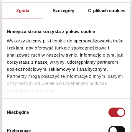
Zgoda
Szczegóły
O plikach cookies
Niniejsza strona korzysta z plików cookie
Wykorzystujemy pliki cookie do spersonalizowania treści
i reklam, aby oferować funkcje społecznościowe i
Wymarzona rodzina wyd. kieszonkowe
W obronie męża
analizować ruch w naszej witrynie. Informacje o tym, jak
Marcel Moss
Marcel Moss
korzystasz z naszej witryny, udostępniamy partnerom
19,99
zł
49,99
zł
społecznościowym, reklamowym i analitycznym.
Sug. cena det.
(brutto)
Sug. cena det.
(br
Partnerzy mogą połączyć te informacje z innymi danymi
Zaloguj się, aby kupić
Zaloguj się, aby kupić
otrzymanymi od Ciebie lub uzyskanymi podczas
korzystania z ich usług.
NAJCZĘŚCIEJ KUPOWANE
zobacz więcej
Wybór
Niezbędne
zgody
TOP 100
TOP 100
Wyłączność
Preferencje