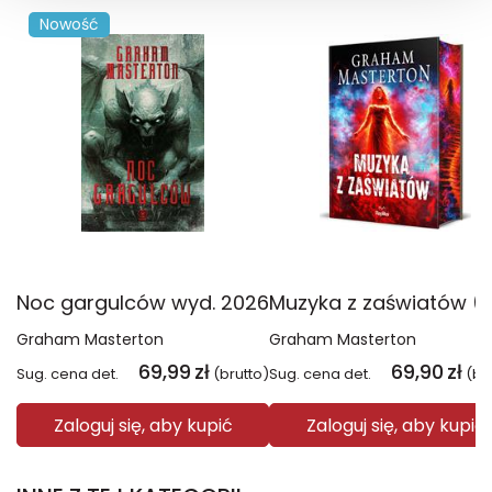
Nowość
Noc gargulców wyd. 2026
Graham Masterton
Graham Masterton
69,99
zł
69,90
zł
Sug. cena det.
(brutto)
Sug. cena det.
(br
Zaloguj się, aby kupić
Zaloguj się, aby kupić