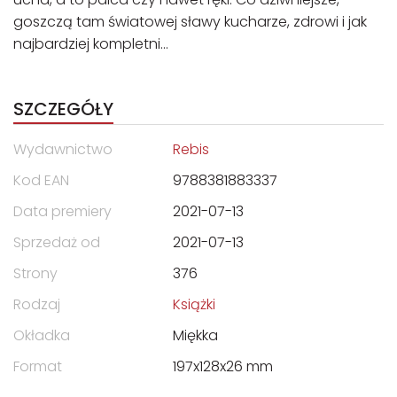
goszczą tam światowej sławy kucharze, zdrowi i jak
najbardziej kompletni…
SZCZEGÓŁY
Wydawnictwo
Rebis
Kod EAN
9788381883337
Data premiery
2021-07-13
Sprzedaż od
2021-07-13
Strony
376
Rodzaj
Książki
Okładka
Miękka
Format
197x128x26 mm