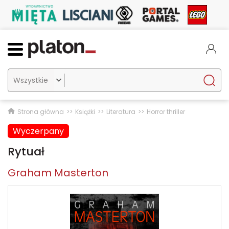

Strona główna
Książki
Literatura
Horror thriller
Wyczerpany
Rytuał
Graham Masterton