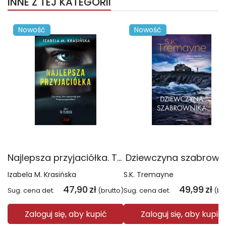
INNE Z TEJ KATEGORII
Nowość
Nowość
Najlepsza przyjaciółka. Ta trzecia. Tom 1
Dziewczyna szabrown
Izabela M. Krasińska
S.K. Tremayne
47,90
zł
49,99
zł
Sug. cena det.
(brutto)
Sug. cena det.
(br
Zaloguj się, aby kupić
Zaloguj się, aby kupić