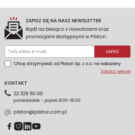
ZAPISZ SIĘ NA NASZ NEWSLETTER
Bądź na bieżąco z nowościami oraz
promocjami dostępnymi w Platon.
ZAPISZ
Chcę otrzymywać od Platon Sp. z o.o. na wskazany
przeze mnie adres e-mail informacje marketingowe
Zobacz więcej
dotyczące oferty platon.com.pl. Wszelkie informacje
KONTAKT
dotyczące danych osobowych znajdziesz w naszej
Polityce prywatności. Zgodę możesz wycofać w
22 329 50 00
każdym czasie. Wycofanie zgody nie wpłynie na
poniedziałek - piątek 8:00-16:00
zgodność z prawem przetwarzania dokonanego przed
jej wycofaniem.*
platon@platon.com.pl