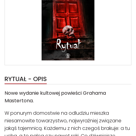
RYTUAŁ - OPIS
Nowe wydanie kultowej powieści Grahama
Mastertona.
W ponurym domostwie na odludziu mieszka
niesamowite towarzystwo, najwyraźniej związane
jakąś tajemnicą. Każdemu z nich czegoś brakuje: a tu
ucha, a to palca czy nawet ręki. Co dziwniejsze,