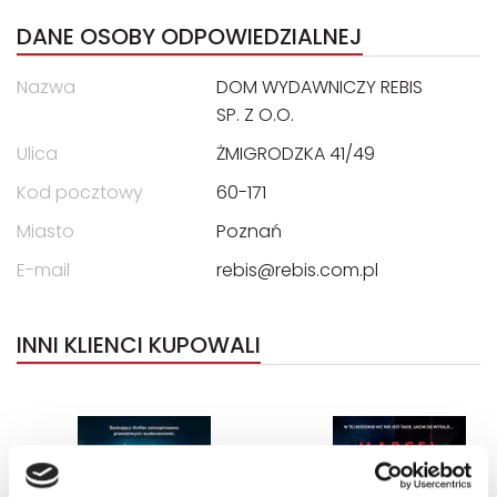
DANE OSOBY ODPOWIEDZIALNEJ
Nazwa
DOM WYDAWNICZY REBIS
SP. Z O.O.
Ulica
ŻMIGRODZKA 41/49
Kod pocztowy
60-171
Miasto
Poznań
E-mail
rebis@rebis.com.pl
INNI KLIENCI KUPOWALI