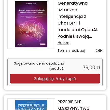
Generatywna
sztuczna
inteligencja z
ChatGPT i
modelami OpenAI.
Podnieś swoją
produktywność i
Helion
innowacyjność za
Termin realizacji
24H
pomocą GPT3 i
GPT4
Sugerowana cena detaliczna
79,00
zł
(brutto):
Zaloguj się, żeby kupić
PRZEBIEGŁE
MASZYNY. Twój