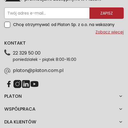
ZAPISZ
Chcę otrzymywać od Platon Sp. z o.o. na wskazany
przeze mnie adres e-mail informacje marketingowe
Zobacz więcej
dotyczące oferty platon.com.pl. Wszelkie informacje
KONTAKT
dotyczące danych osobowych znajdziesz w naszej
Polityce prywatności. Zgodę możesz wycofać w
22 329 50 00
każdym czasie. Wycofanie zgody nie wpłynie na
poniedziałek - piątek 8:00-16:00
zgodność z prawem przetwarzania dokonanego przed
jej wycofaniem.*
platon@platon.com.pl
PLATON
WSPÓŁPRACA
DLA KLIENTÓW