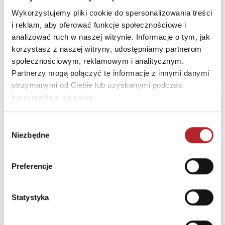
content marketing,
newsjacking oraz
Wykorzystujemy pliki cookie do spersonalizowania treści
i reklam, aby oferować funkcje społecznościowe i
sztuczną
MT Biznes
analizować ruch w naszej witrynie. Informacje o tym, jak
inteligencję dotrzeć
korzystasz z naszej witryny, udostępniamy partnerom
bezpośrednio do
Sugerowana cena detaliczna
społecznościowym, reklamowym i analitycznym.
79,91
zł
(brutto):
kupujących
Partnerzy mogą połączyć te informacje z innymi danymi
otrzymanymi od Ciebie lub uzyskanymi podczas
korzystania z ich usług.
Człowiek na
rozdrożu sztuczna
Wybór
Niezbędne
inteligencja  25
zgody
punktów widzenia
Helion
Preferencje
Statystyka
Sugerowana cena detaliczna