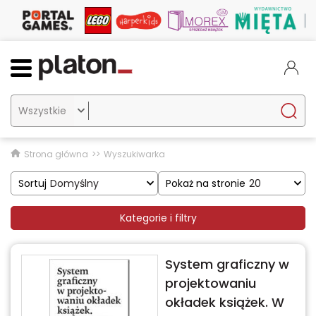

Strona główna
Wyszukiwarka
Sortuj
Domyślny
Pokaż na stronie
20
Kategorie i filtry
System graficzny w
projektowaniu
okładek książek. W