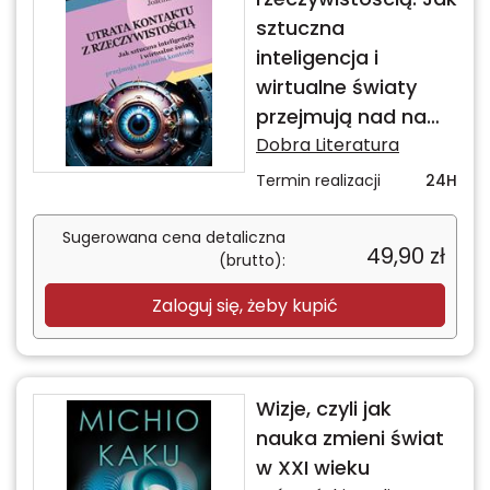
sztuczna
inteligencja i
wirtualne światy
przejmują nad nami
kontrolę
Dobra Literatura
Termin realizacji
24H
Sugerowana cena detaliczna
49,90
zł
(brutto):
Zaloguj się, żeby kupić
Wizje, czyli jak
nauka zmieni świat
w XXI wieku