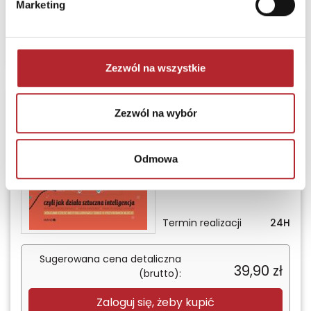
49,00
zł
Marketing
(brutto):
Zaloguj się, żeby kupić
Zezwól na wszystkie
Alicja w krainie
Zezwól na wybór
przyszłości czyli jak
działa sztuczna
inteligencja
Odmowa
MANDO
Termin realizacji
24H
Sugerowana cena detaliczna
39,90
zł
(brutto):
Zaloguj się, żeby kupić