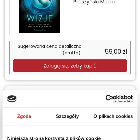
Prószyński Media
Sugerowana cena detaliczna
59,00
zł
(brutto):
Zaloguj się, żeby kupić
Wyczerpany
Nowe zasady
marketingu i PR. Jak
Zgoda
Szczegóły
O plikach cookies
poprzez social
media, podcasty,
Niniejsza strona korzysta z plików cookie