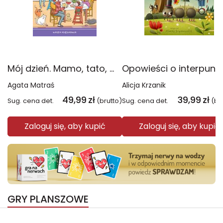
Mój dzień. Mamo, tato, mów do mnie
Agata Matraś
Alicja Krzanik
49,99
zł
39,99
zł
Sug. cena det.
(brutto)
Sug. cena det.
(br
Zaloguj się, aby kupić
Zaloguj się, aby kupić
GRY PLANSZOWE