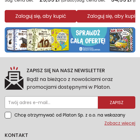
Sug. cena det.
(brutto)
Sug. cena det.
(br
Zaloguj się, aby kupić
Zaloguj się, aby kupić
ZAPISZ SIĘ NA NASZ NEWSLETTER
Bądź na bieżąco z nowościami oraz
promocjami dostępnymi w Platon.
ZAPISZ
Chcę otrzymywać od Platon Sp. z o.o. na wskazany
przeze mnie adres e-mail informacje marketingowe
Zobacz więcej
dotyczące oferty platon.com.pl. Wszelkie informacje
KONTAKT
dotyczące danych osobowych znajdziesz w naszej