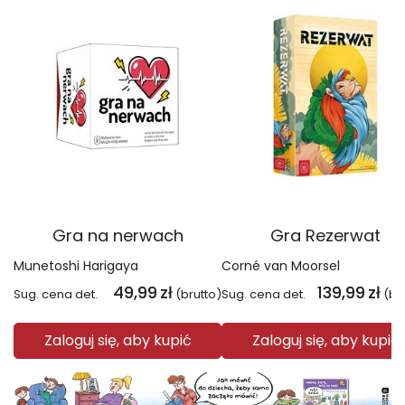
Gra na nerwach
Gra Rezerwat
Munetoshi Harigaya
Corné van Moorsel
49,99
zł
139,99
zł
Sug. cena det.
(brutto)
Sug. cena det.
(br
Zaloguj się, aby kupić
Zaloguj się, aby kupić