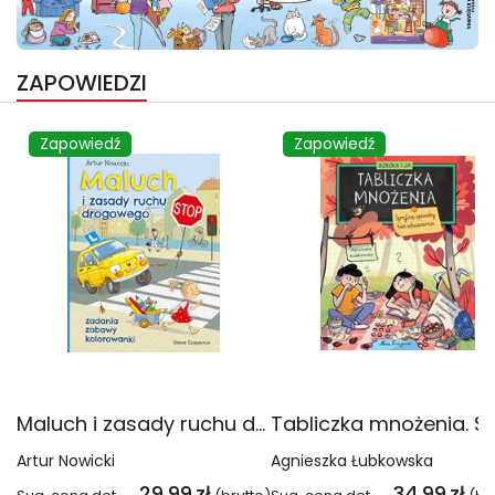
ZAPOWIEDZI
Zapowiedź
Zapowiedź
Maluch i zasady ruchu drogowego. Zadania, zabawy, kolorowanki
Artur Nowicki
Agnieszka Łubkowska
29,99
zł
34,99
zł