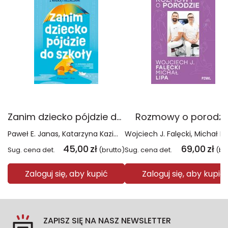
Zanim dziecko pójdzie do szkoły. Jak pokonać trudności z nauką i relacjami
Rozmowy o porodzi
Paweł E. Janas
Katarzyna Kazimierczak
Wojciech J. Falęcki
Ewa Mysłowska-Marc
Michał Li
45,00
zł
69,00
zł
Sug. cena det.
(brutto)
Sug. cena det.
(br
Zaloguj się, aby kupić
Zaloguj się, aby kupić
ZAPISZ SIĘ NA NASZ NEWSLETTER