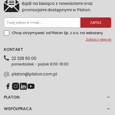
Bądź na bieżąco z nowościami oraz
promocjami dostępnymi w Platon.
ZAPISZ
Chcę otrzymywać od Platon Sp. z o.o. na wskazany
przeze mnie adres e-mail informacje marketingowe
Zobacz więcej
dotyczące oferty platon.com.pl. Wszelkie informacje
KONTAKT
dotyczące danych osobowych znajdziesz w naszej
Polityce prywatności. Zgodę możesz wycofać w
22 329 50 00
każdym czasie. Wycofanie zgody nie wpłynie na
poniedziałek - piątek 8:00-16:00
zgodność z prawem przetwarzania dokonanego przed
jej wycofaniem.*
platon@platon.com.pl
PLATON
WSPÓŁPRACA