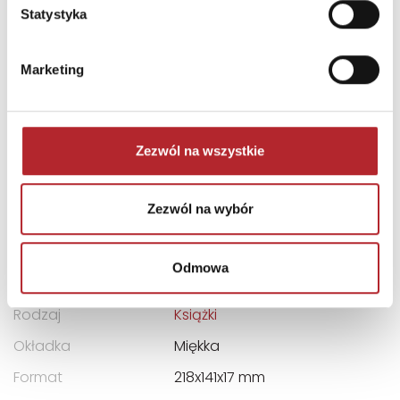
Statystyka
dr Amishi Jha, neurolog i wykładowca psychologii na
Uniwersytecie Miami
Marketing
SZCZEGÓŁY
Zezwól na wszystkie
Wydawnictwo
Laurum
Kod EAN
9788380874794
Zezwól na wybór
Data premiery
2017-05-12
Sprzedaż od
2017-05-12
Odmowa
Strony
268
Rodzaj
Książki
Okładka
Miękka
Format
218x141x17 mm