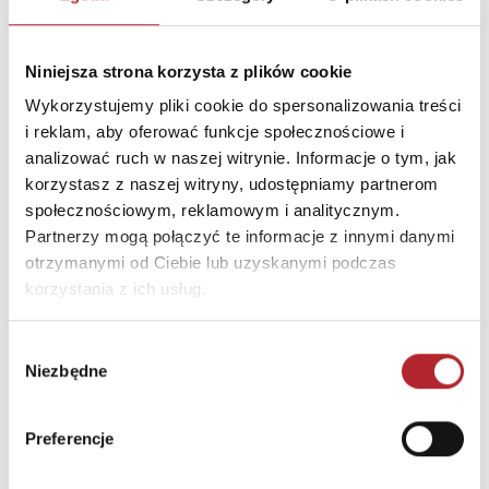
The Blue Zone
i
Thrive
Książka [
Goldie
] może pomóc wszystkim dorosłym –
Niniejsza strona korzysta z plików cookie
rodzicom, dziadkom i nauczycielom – podwójnie
Wykorzystujemy pliki cookie do spersonalizowania treści
wykorzystać chwile spędzane z ukochanymi dziećmi
i reklam, aby oferować funkcje społecznościowe i
i wspaniale przeżywać czas poświęcany na
analizować ruch w naszej witrynie. Informacje o tym, jak
kształtowanie ich umysłów w taki sposób, by mogły
korzystasz z naszej witryny, udostępniamy partnerom
przez całe życie być szczęśliwe i odporne na stres.
społecznościowym, reklamowym i analitycznym.
Partnerzy mogą połączyć te informacje z innymi danymi
Daniel Goleman, autor książki
Inteligencja
otrzymanymi od Ciebie lub uzyskanymi podczas
emocjonalna
korzystania z ich usług.
Goldie
wspaniale łączy osobiste refleksje i
praktyczne wskazówki z przystępnym wyjaśnieniem
Wybór
mechanizmu funkcjonowania układów mózgu
Niezbędne
zgody
odpowiedzialnych za skupianie uwagi i emocje.
Korzystając z dorobku neurologii, promuje ważną
Preferencje
kulturową zmianę w dziedzinie rodzicielstwa i
edukacji.