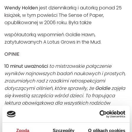
Wendy Holden
jest dziennikarką i autorką ponad 25
książek, w tym powieści The Sense of Paper,
opublikowanej w 2006 roku. Była także
współautorką wspomnień Goldie Hawn,
zatytułowanych A Lotus Grows in the Mud.
OPINIE
10 minut uważności
to mistrzowskie połączenie
wyników najnowszych badań naukowych i prostych,
zrozumiałych rad z rzadkimi retrospekcjami
dotyczącymi olśnień, które sprawiły, że
Goldie
zajęła
się kwestią szczęścia wśród dzieci. To frapująca
lektura obowiązkowa dla wszystkich rodziców
pragnących wychować skupione, zrównoważone i
szczęśliwe dzieci.
Dan Buettner, „New York Times”, autor bestselerów
Zgoda
Szczegóły
O plikach cookies