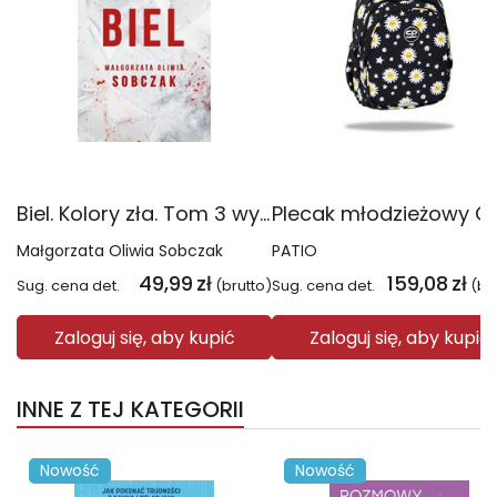
Biel. Kolory zła. Tom 3 wyd. 2025
Małgorzata Oliwia Sobczak
PATIO
49,99
zł
159,08
zł
Sug. cena det.
(brutto)
Sug. cena det.
(br
Zaloguj się, aby kupić
Zaloguj się, aby kupić
INNE Z TEJ KATEGORII
Nowość
Nowość