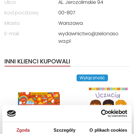
Ulica
AL. Jerozolimskie 94
Kod pocztowy
00-807
Miasto
Warszawa
E-mail
wydawnictwo@zielonaso
wa.pl
INNI KLIENCI KUPOWALI
Wyłączność
Zgoda
Szczegóły
O plikach cookies