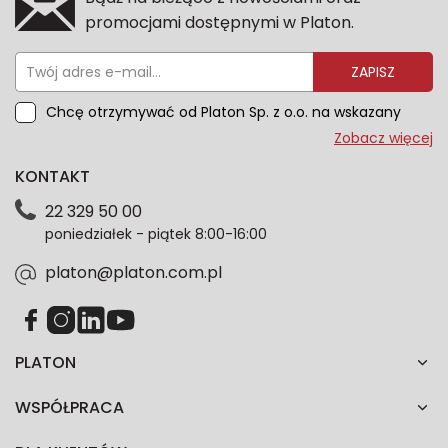
promocjami dostępnymi w Platon.
ZAPISZ
Chcę otrzymywać od Platon Sp. z o.o. na wskazany
przeze mnie adres e-mail informacje marketingowe
Zobacz więcej
dotyczące oferty platon.com.pl. Wszelkie informacje
KONTAKT
dotyczące danych osobowych znajdziesz w naszej
Polityce prywatności. Zgodę możesz wycofać w
22 329 50 00
każdym czasie. Wycofanie zgody nie wpłynie na
poniedziałek - piątek 8:00-16:00
zgodność z prawem przetwarzania dokonanego przed
jej wycofaniem.*
platon@platon.com.pl
PLATON
WSPÓŁPRACA