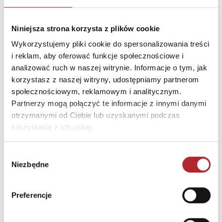
Niniejsza strona korzysta z plików cookie
Świat. Akademia mądrego dziecka. Znajdź, otwórz, zobacz
Uczucia. Porozmawia
Wykorzystujemy pliki cookie do spersonalizowania treści
Opracowanie zbiorowe
Kathy Gordon
i reklam, aby oferować funkcje społecznościowe i
44,99
zł
34,99
zł
Sug. cena det.
(brutto)
Sug. cena det.
(br
analizować ruch w naszej witrynie. Informacje o tym, jak
korzystasz z naszej witryny, udostępniamy partnerom
Zaloguj się, aby kupić
Zaloguj się, aby kupić
społecznościowym, reklamowym i analitycznym.
Partnerzy mogą połączyć te informacje z innymi danymi
otrzymanymi od Ciebie lub uzyskanymi podczas
NAJCZĘŚCIEJ KUPOWANE
zobacz więcej
korzystania z ich usług.
TOP 100
TOP 100
Wybór
Wyłączność
Niezbędne
zgody
Preferencje