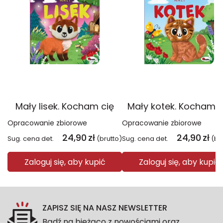
Mały lisek. Kocham cię
Mały kotek. Kocham c
Opracowanie zbiorowe
Opracowanie zbiorowe
24,90
zł
24,90
zł
Sug. cena det.
(brutto)
Sug. cena det.
(br
Zaloguj się, aby kupić
Zaloguj się, aby kupić
ZAPISZ SIĘ NA NASZ NEWSLETTER
Bądź na bieżąco z nowościami oraz