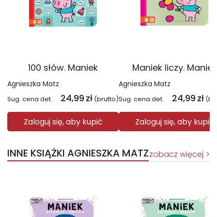
100 słów. Maniek
Maniek liczy. Maniek
Agnieszka Matz
Agnieszka Matz
24,99
zł
24,99
zł
Sug. cena det.
(brutto)
Sug. cena det.
(br
Zaloguj się, aby kupić
Zaloguj się, aby kupić
INNE KSIĄŻKI AGNIESZKA MATZ
zobacz więcej