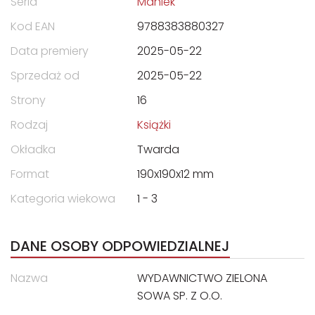
Seria
Maniek
Kod EAN
9788383880327
Data premiery
2025-05-22
Sprzedaż od
2025-05-22
Strony
16
Rodzaj
Książki
Okładka
Twarda
Format
190x190x12 mm
Kategoria wiekowa
1 - 3
DANE OSOBY ODPOWIEDZIALNEJ
Nazwa
WYDAWNICTWO ZIELONA
SOWA SP. Z O.O.