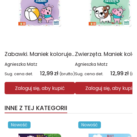
Zabawki. Maniek koloruje i nakleja
Agnieszka Matz
Agnieszka Matz
12,99
zł
12,99
zł
Sug. cena det.
(brutto)
Sug. cena det.
(br
Zaloguj się, aby kupić
Zaloguj się, aby kupić
INNE Z TEJ KATEGORII
Nowość
Nowość