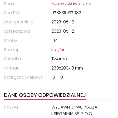
Seria
Superciekawe fakty
Kod EAN
9788310137982
Data premiery
2023-05-12
Sprzedaż od
2023-05-12
Strony
144
Rodzaj
Książki
Okładka
Twarda
Format
260x200x18 mm
Kategoria wiekowa
10 - 18
DANE OSOBY ODPOWIEDZIALNEJ
Nazwa
WYDAWNICTWO NASZA
KSIĘGARNIA SP. Z O.O.