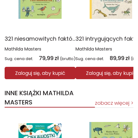
321 niesamowitych faktów przyrodniczych
Mathilda Masters
Mathilda Masters
79,99
zł
89,99
zł
Sug. cena det.
(brutto)
Sug. cena det.
(br
Zaloguj się, aby kupić
Zaloguj się, aby kupić
INNE KSIĄŻKI MATHILDA
MASTERS
zobacz więcej