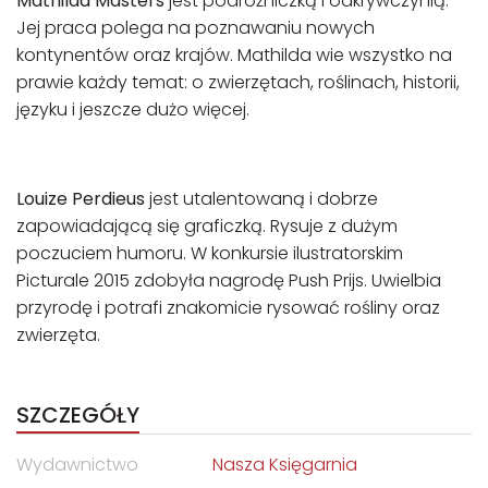
Mathilda Masters
jest podróżniczką i odkryw­czynią.
Jej praca polega na poznawaniu nowych
kontynentów oraz krajów. Mathilda wie wszystko na
prawie każdy temat: o zwierzętach, roślinach, historii,
języku i jeszcze dużo więcej.
Louize Perdieus
jest utalentowaną i dobrze
zapowiadającą się graficzką. Rysuje z dużym
poczuciem humoru. W konkursie ilustratorskim
Picturale 2015 zdobyła nagrodę Push Prijs. Uwielbia
przyrodę i potrafi znakomicie ryso­wać rośliny oraz
zwierzęta.
SZCZEGÓŁY
Wydawnictwo
Nasza Księgarnia