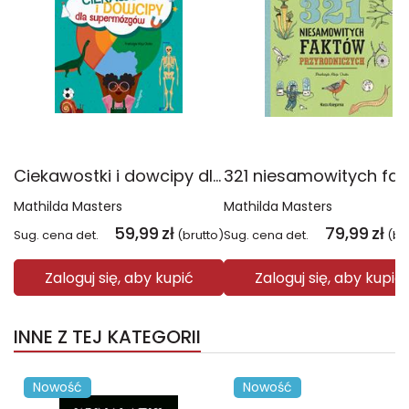
Ciekawostki i dowcipy dla supermózgów
Mathilda Masters
Mathilda Masters
59,99
zł
79,99
zł
Sug. cena det.
(brutto)
Sug. cena det.
(br
Zaloguj się, aby kupić
Zaloguj się, aby kupić
INNE Z TEJ KATEGORII
Nowość
Nowość