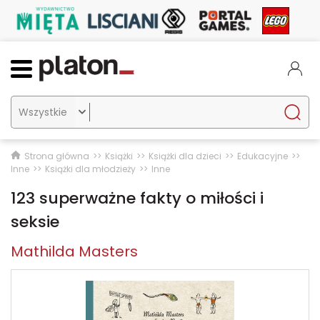

Strona główna
Książki
Książki dla dzieci
Edukacyjne
Inne
Książki dla młodzieży
Inne
123 superważne fakty o miłości i
seksie
Mathilda Masters