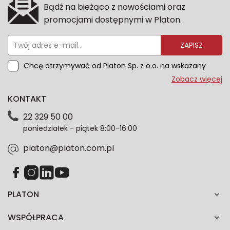
Bądź na bieżąco z nowościami oraz
promocjami dostępnymi w Platon.
ZAPISZ
Chcę otrzymywać od Platon Sp. z o.o. na wskazany
przeze mnie adres e-mail informacje marketingowe
Zobacz więcej
dotyczące oferty platon.com.pl. Wszelkie informacje
KONTAKT
dotyczące danych osobowych znajdziesz w naszej
Polityce prywatności. Zgodę możesz wycofać w
22 329 50 00
każdym czasie. Wycofanie zgody nie wpłynie na
poniedziałek - piątek 8:00-16:00
zgodność z prawem przetwarzania dokonanego przed
jej wycofaniem.*
platon@platon.com.pl
PLATON
WSPÓŁPRACA