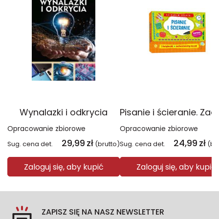
Wynalazki i odkrycia
Opracowanie zbiorowe
Opracowanie zbiorowe
29,99
zł
24,99
zł
Sug. cena det.
(brutto)
Sug. cena det.
(br
Zaloguj się, aby kupić
Zaloguj się, aby kupić
ZAPISZ SIĘ NA NASZ NEWSLETTER