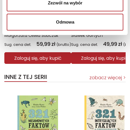
Zezwól na wybór
Odmowa
Fiolet. Kolory zła. Tom 7
Święto Karkonoszy
Małgorzata Oliwia Sobczak
Sławek Gortych
59,99
zł
49,99
zł
Sug. cena det.
(brutto)
Sug. cena det.
(br
Zaloguj się, aby kupić
Zaloguj się, aby kupić
INNE Z TEJ SERII
zobacz więcej