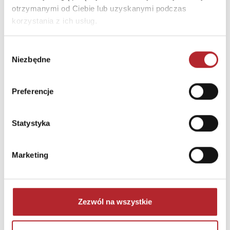
otrzymanymi od Ciebie lub uzyskanymi podczas
korzystania z ich usług.
Wybór
Niezbędne
zgody
Preferencje
NAJCZĘŚCIEJ KUPOWANE
zobacz więcej
Statystyka
TOP 100
TOP 100
Marketing
Wyłączność
Wyłączność
Zezwól na wszystkie