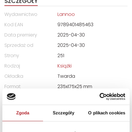
SZCZEGÓŁY
Wydawnictwo
Lannoo
Kod EAN
9789401485463
Data premiery
2025-04-30
Sprzedaż od
2025-04-30
Strony
251
Rodzaj
Książki
Okładka
Twarda
Format
235x175x25 mm
Zwrot towaru
Brak prawa zwrotu
Zgoda
Szczegóły
O plikach cookies
DANE OSOBY ODPOWIEDZIALNEJ