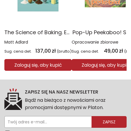
The Science of Baking. Everything You Need to Know to Create Perfect Sweet and Savoury Bakes, Every Time
Pop-Up Peekaboo! Sti
Matt Adlard
Opracowanie zbiorowe
137,00
zł
49,00
zł
Sug. cena det.
(brutto)
Sug. cena det.
(br
Zaloguj się, aby kupić
Zaloguj się, aby kupić
ZAPISZ SIĘ NA NASZ NEWSLETTER
Bądź na bieżąco z nowościami oraz
promocjami dostępnymi w Platon.
ZAPISZ