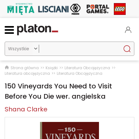

Strona główna
Książki
Literatura Obcojęzyczna
Literatura obcojęzyczna
Literatura Obcojęzyczna
150 Vineyards You Need to Visit
Before You Die wer. angielska
Shana Clarke