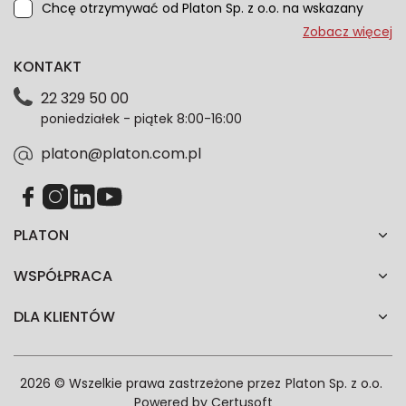
Chcę otrzymywać od Platon Sp. z o.o. na wskazany
przeze mnie adres e-mail informacje marketingowe
Zobacz więcej
dotyczące oferty platon.com.pl. Wszelkie informacje
KONTAKT
dotyczące danych osobowych znajdziesz w naszej
Polityce prywatności. Zgodę możesz wycofać w
22 329 50 00
każdym czasie. Wycofanie zgody nie wpłynie na
poniedziałek - piątek 8:00-16:00
zgodność z prawem przetwarzania dokonanego przed
jej wycofaniem.*
platon@platon.com.pl
PLATON
WSPÓŁPRACA
DLA KLIENTÓW
2026 © Wszelkie prawa zastrzeżone przez
Platon Sp. z o.o.
Powered by
Certusoft