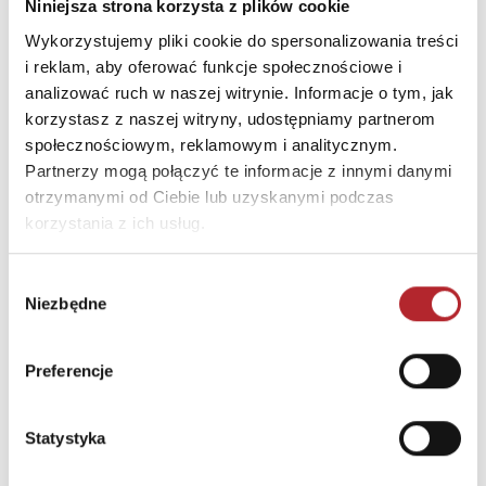
Nazwa
Uitgeverij Lannoo nv
Niniejsza strona korzysta z plików cookie
Ulica
ul. Kasteelstraat 97
Wykorzystujemy pliki cookie do spersonalizowania treści
i reklam, aby oferować funkcje społecznościowe i
Kod pocztowy
8700
analizować ruch w naszej witrynie. Informacje o tym, jak
Miasto
Tielt
korzystasz z naszej witryny, udostępniamy partnerom
społecznościowym, reklamowym i analitycznym.
Partnerzy mogą połączyć te informacje z innymi danymi
INNI KLIENCI KUPOWALI
otrzymanymi od Ciebie lub uzyskanymi podczas
korzystania z ich usług.
Wybór
Niezbędne
zgody
Preferencje
Statystyka
Brak danych