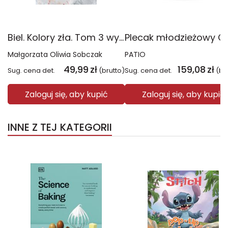
Biel. Kolory zła. Tom 3 wyd. 2025
Małgorzata Oliwia Sobczak
PATIO
49,99
zł
159,08
zł
Sug. cena det.
(brutto)
Sug. cena det.
(br
Zaloguj się, aby kupić
Zaloguj się, aby kupić
INNE Z TEJ KATEGORII