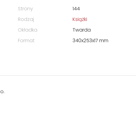
Strony
144
Rodzaj
Książki
Okładka
Twarda
Format
340x253x17 mm
o.