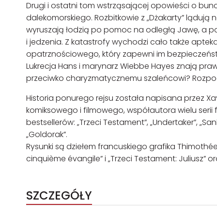
Drugi i ostatni tom wstrząsającej opowieści o bu
dalekomorskiego. Rozbitkowie z „Dżakarty” lądują n
wyruszają łodzią po pomoc na odległą Jawę, a poz
i jedzenia. Z katastrofy wychodzi cało także aptek
opatrznościowego, który zapewni im bezpieczeńst
Lukrecja Hans i marynarz Wiebbe Hayes znają prawd
przeciwko charyzmatycznemu szaleńcowi? Rozpocz
Historia ponurego rejsu została napisana przez 
komiksowego i filmowego, współautora wielu serii
bestsellerów: „Trzeci Testament”, „Undertaker”, „Sankt
„Goldorak”.
Rysunki są dziełem francuskiego grafika Thimothéeg
cinquième évangile” i „Trzeci Testament: Juliusz”
SZCZEGÓŁY