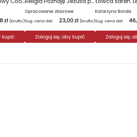
Plecak młodzieżowy Coolpack Jerry Daisy Black
Religia Poznaję Jezusa podręcznik dla klasy 3 szkoły podstawowej
Łowca saren. L
Opracowanie zbiorowe
Katarzyna Bonda
08
zł
23,00
zł
46
(brutto)
Sug. cena det.
(brutto)
Sug. cena det.
y kupić
Zaloguj się, aby kupić
Zaloguj się, 