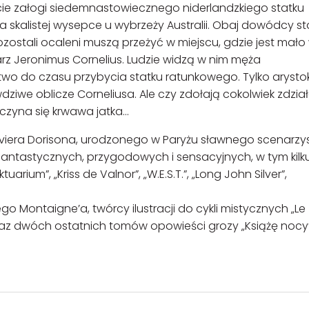
ncie załogi siedemnastowiecznego niderlandzkiego statku
a skalistej wysepce u wybrzeży Australii. Obaj dowódcy st
ostali ocaleni muszą przeżyć w miejscu, gdzie jest mał
arz Jeronimus Cornelius. Ludzie widzą w nim męża
wo do czasu przybycia statku ratunkowego. Tylko arysto
ziwe oblicze Corneliusa. Ale czy zdołają cokolwiek zdzia
yna się krwawa jatka...
Xaviera Dorisona, urodzonego w Paryżu sławnego scenarzy
 fantastycznych, przygodowych i sensacyjnych, w tym kilk
uarium”, „Kriss de Valnor”, „W.E.S.T.”, „Long John Silver”,
o Montaigne’a, twórcy ilustracji do cykli mistycznych „Le
 oraz dwóch ostatnich tomów opowieści grozy „Książę nocy”