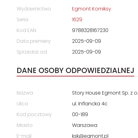
Wydawnictwo
Egmont Komiksy
Seria
1629
Kod EAN
9788328167230
Data premiery
2025-09-09
Sprzedaż od
2025-09-09
DANE OSOBY ODPOWIEDZIALNEJ
Nazwa
Story House Egmont Sp. z o.
Ulica
ul. Inflancka 4c
Kod pocztowy
00-189
Miasto
Warszawa
E-mail
ksk@egmont.pl