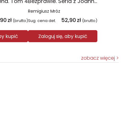
ena. Tom 4
Bezprawie. Seria z Joanną Chyłką. Tom 20
Remigiusz Mróz
,90
zł
52,90
zł
(brutto)
Sug. cena det.
(brutto)
aby kupić
Zaloguj się, aby kupić
zobacz więcej