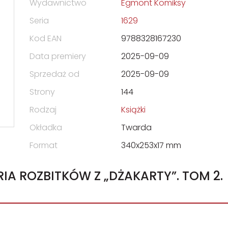
Wydawnictwo
Egmont Komiksy
Seria
1629
Kod EAN
9788328167230
Data premiery
2025-09-09
Sprzedaż od
2025-09-09
Strony
144
Rodzaj
Książki
Okładka
Twarda
Format
340x253x17 mm
IA ROZBITKÓW Z „DŻAKARTY”. TOM 2.