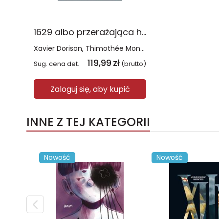
1629 albo przerażająca historia rozbitków z Dżakarty. Tom 1 Aptekarz diabła
Xavier Dorison
Thimothée Montaigne
119,99
zł
Sug. cena det.
(brutto)
Zaloguj się, aby kupić
INNE Z TEJ KATEGORII
Nowość
Nowość