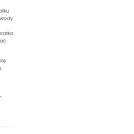
atku
o wody
kratka
łać
stę
u
.