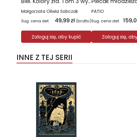
Biel. Kolory zła. Tom 3 wyd. 2025
Małgorzata Oliwia Sobczak
PATIO
49,99
zł
159,
Sug. cena det.
(brutto)
Sug. cena det.
Zaloguj się, aby kupić
Zaloguj się, ab
INNE Z TEJ SERII