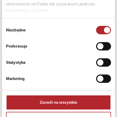
Brak danych
otrzymanymi od Ciebie lub uzyskanymi podczas
korzystania z ich usług.
Wybór
Niezbędne
zgody
Preferencje
Statystyka
NAJCZĘŚCIEJ KUPOWANE
zobacz więcej
Marketing
TOP 100
TOP 100
Wyłączność
Zezwól na wszystkie