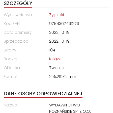
SZCZEGÓŁY
Wydawnictwo
Zygzaki
Kod EAN
9788367461276
Data premiery
2022-10-19
Sprzedaż od
2022-10-19
Strony
104
Rodzaj
Książki
Okładka
Twarda
Format
218x215x12 mm
DANE OSOBY ODPOWIEDZIALNEJ
Nazwa
WYDAWNICTWO
POZNAŃSKIE SP. Z O.O.