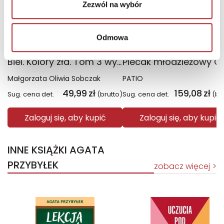
Zezwól na wybór
Odmowa
Biel. Kolory zła. Tom 3 wyd. 2025
Małgorzata Oliwia Sobczak
PATIO
49,99
zł
159,08
zł
Sug. cena det.
(brutto)
Sug. cena det.
(br
Zaloguj się, aby kupić
Zaloguj się, aby kupić
INNE KSIĄŻKI AGATA
PRZYBYŁEK
zobacz więcej