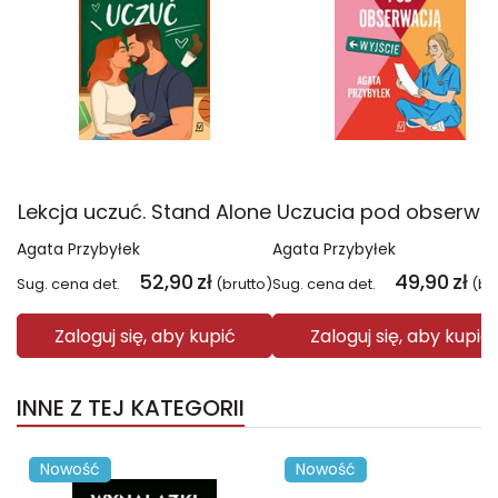
Lekcja uczuć. Stand Alone
Uczucia pod obserwa
Agata Przybyłek
Agata Przybyłek
52,90
zł
49,90
zł
Sug. cena det.
(brutto)
Sug. cena det.
(br
Zaloguj się, aby kupić
Zaloguj się, aby kupić
INNE Z TEJ KATEGORII
Nowość
Nowość