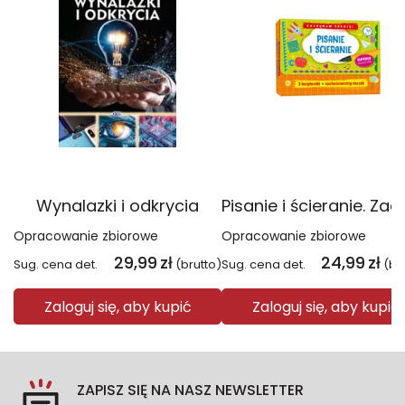
Wynalazki i odkrycia
Opracowanie zbiorowe
Opracowanie zbiorowe
29,99
zł
24,99
zł
Sug. cena det.
(brutto)
Sug. cena det.
(br
Zaloguj się, aby kupić
Zaloguj się, aby kupić
ZAPISZ SIĘ NA NASZ NEWSLETTER