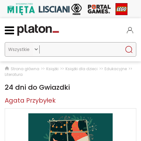

Strona główna
Książki
Książki dla dzieci
Edukacyjne
Literatura
24 dni do Gwiazdki
Agata Przybyłek