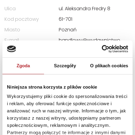
Ulica
ul. Aleksandra Fredry 8
Kod pocztowy
61-701
Miasto
Poznań
E-mail
handlowy@wydawnictwo
poznanskie.com
Zgoda
Szczegóły
O plikach cookies
INNI KLIENCI KUPOWALI
Niniejsza strona korzysta z plików cookie
Wykorzystujemy pliki cookie do spersonalizowania treści
i reklam, aby oferować funkcje społecznościowe i
analizować ruch w naszej witrynie. Informacje o tym, jak
korzystasz z naszej witryny, udostępniamy partnerom
społecznościowym, reklamowym i analitycznym.
Partnerzy mogą połączyć te informacje z innymi danymi