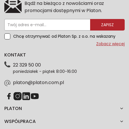
Bądź na bieżąco z nowościami oraz
promocjami dostępnymi w Platon.
ZAPISZ
Chcę otrzymywać od Platon Sp. z o.o. na wskazany
przeze mnie adres e-mail informacje marketingowe
Zobacz więcej
dotyczące oferty platon.com.pl. Wszelkie informacje
KONTAKT
dotyczące danych osobowych znajdziesz w naszej
Polityce prywatności. Zgodę możesz wycofać w
22 329 50 00
każdym czasie. Wycofanie zgody nie wpłynie na
poniedziałek - piątek 8:00-16:00
zgodność z prawem przetwarzania dokonanego przed
jej wycofaniem.*
platon@platon.com.pl
PLATON
WSPÓŁPRACA