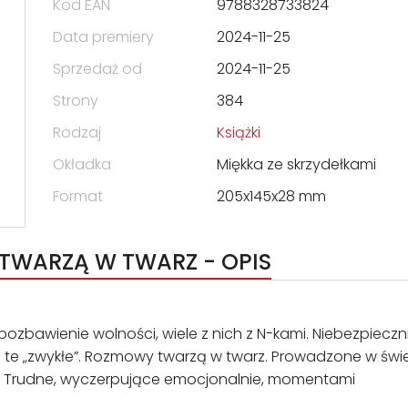
Kod EAN
9788328733824
Data premiery
2024-11-25
Sprzedaż od
2024-11-25
Strony
384
Rodzaj
Książki
Okładka
Miękka ze skrzydełkami
Format
205x145x28 mm
TWARZĄ W TWARZ - OPIS
bawienie wolności, wiele z nich z N-kami. Niebezpieczni
i te „zwykłe”. Rozmowy twarzą w twarz. Prowadzone w świe
. Trudne, wyczerpujące emocjonalnie, momentami