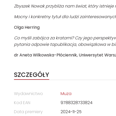
Zbyszek Nowak przybliża nam świat, który istnieje 
Mocny i konkretny tytuł dla ludzi zainteresowanych
Olga Herring
Co myśli zabójca za kratami? Czy jego perspekty
pytania odpowie tapublikacja, obowiązkowa w bi
dr Aneta Wilkowska-Płóciennik, Uniwersytet Wars
SZCZEGÓŁY
Wydawnictwo
Muza
Kod EAN
9788328733824
Data premiery
2024-11-25