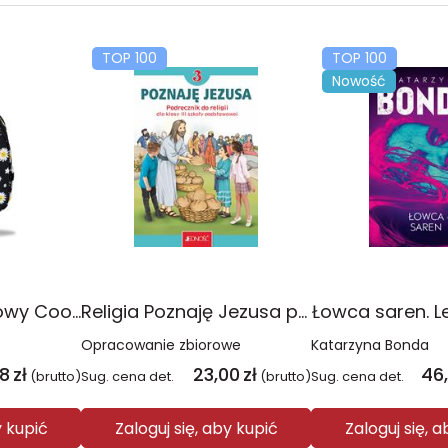
TOP 100
TOP 100
Nowość
Plecak młodzieżowy Coolpack Jerry Daisy Black
Religia Poznaję Jezusa podręcznik dla klasy 3 szkoły podstawowej
Łowca saren. L
Opracowanie zbiorowe
Katarzyna Bonda
08
zł
23,00
zł
46
(brutto)
Sug. cena det.
(brutto)
Sug. cena det.
y kupić
Zaloguj się, aby kupić
Zaloguj się, 