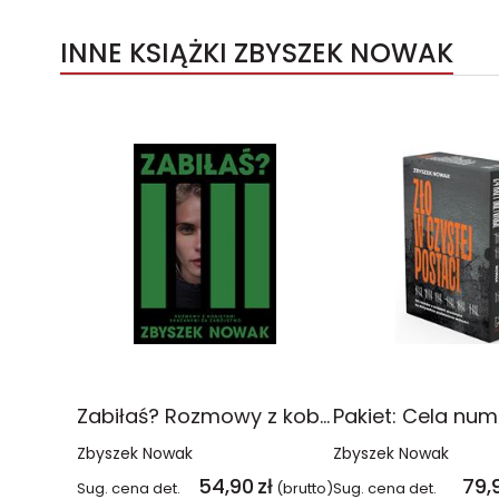
INNE KSIĄŻKI ZBYSZEK NOWAK
Zabiłaś? Rozmowy z kobietami skazanymi za zabójstwo
Zbyszek Nowak
Zbyszek Nowak
54,90
zł
79,
Sug. cena det.
(brutto)
Sug. cena det.