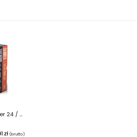
Pakiet: Cela numer 24 / 24 razy dożywocie
91
zł
(brutto)