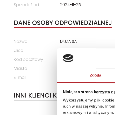
Sprzedaż od
2024-11-25
DANE OSOBY ODPOWIEDZIALNEJ
Nazwa
MUZA SA
Ulica
ul. Sienna 73
Kod pocztowy
00-833
Miasto
Warszawa
Zgoda
E-mail
muza@muza.com.pl
Niniejsza strona korzysta z
INNI KLIENCI KUPOWALI
Wykorzystujemy pliki cookie 
ruch w naszej witrynie. Inf
reklamowym i analitycznym. 