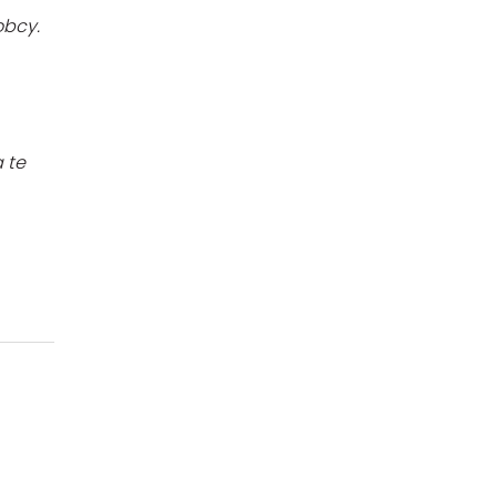
obcy.
 te