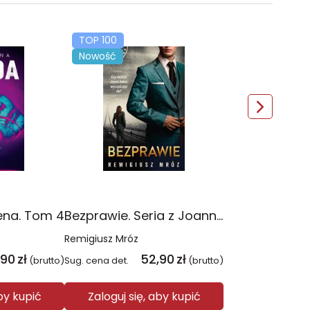
TOP 100
Nowość
ena. Tom 4
Bezprawie. Seria z Joanną Chyłką. Tom 20
Remigiusz Mróz
,90
zł
52,90
zł
(brutto)
Sug. cena det.
(brutto)
aby kupić
Zaloguj się, aby kupić