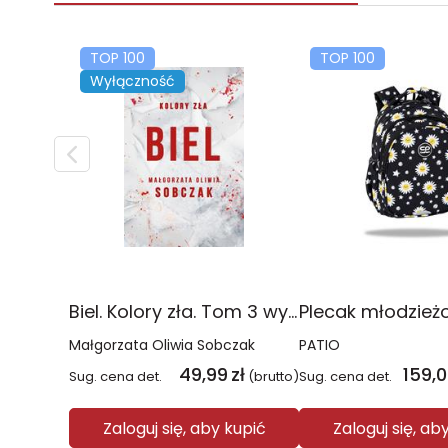
TOP 100
TOP 100
Wyłączność
Biel. Kolory zła. Tom 3 wyd. 2025
Małgorzata Oliwia Sobczak
PATIO
49,99
zł
159,
Sug. cena det.
(brutto)
Sug. cena det.
Zaloguj się, aby kupić
Zaloguj się, ab