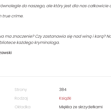
równolegle do naszego, ale który jest dla nas całkowicie 
 true crime.
wa ma znaczenie? Czy zastanawia się nad winą i karą? Na
bliotece każdego kryminologa.
zawski
Strony
384
Rodzaj
Książki
Okładka
Miękka ze skrzydełkami