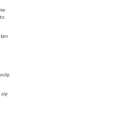
nie
 to
 kim
ywdę,
 się