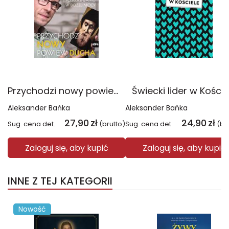
Przychodzi nowy powiew Ducha. O św. Charbelu, mistyce i posługiwaniu w Bożej mocy
Świecki lider w Koście
Aleksander Bańka
Aleksander Bańka
27,90
zł
24,90
zł
Sug. cena det.
(brutto)
Sug. cena det.
(br
Zaloguj się, aby kupić
Zaloguj się, aby kupić
INNE Z TEJ KATEGORII
Nowość