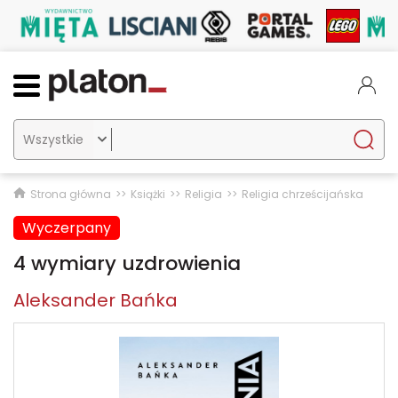

Strona główna
Książki
Religia
Religia chrześcijańska
Wyczerpany
4 wymiary uzdrowienia
Aleksander Bańka