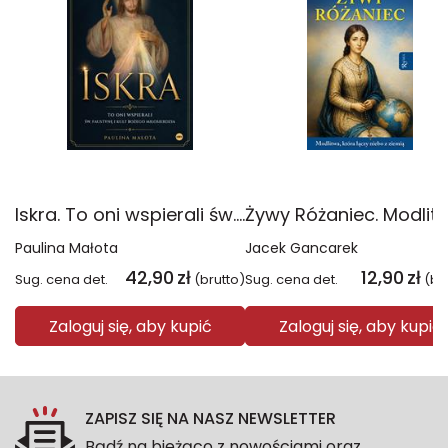
Iskra. To oni wspierali św. Faustynę i kult Bożego miłosierdzia
Paulina Małota
Jacek Gancarek
42,90
zł
12,90
zł
Sug. cena det.
(brutto)
Sug. cena det.
(br
Zaloguj się, aby kupić
Zaloguj się, aby kupić
ZAPISZ SIĘ NA NASZ NEWSLETTER
Bądź na bieżąco z nowościami oraz