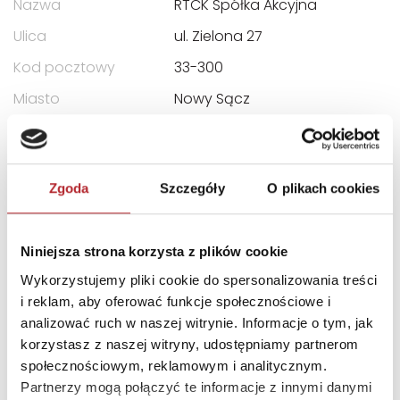
Nazwa
RTCK Spółka Akcyjna
Ulica
ul. Zielona 27
Kod pocztowy
33-300
Miasto
Nowy Sącz
E-mail
kontakt@rtck.pl
INNI KLIENCI KUPOWALI
Zgoda
Szczegóły
O plikach cookies
Niniejsza strona korzysta z plików cookie
Wykorzystujemy pliki cookie do spersonalizowania treści
i reklam, aby oferować funkcje społecznościowe i
analizować ruch w naszej witrynie. Informacje o tym, jak
korzystasz z naszej witryny, udostępniamy partnerom
społecznościowym, reklamowym i analitycznym.
Partnerzy mogą połączyć te informacje z innymi danymi