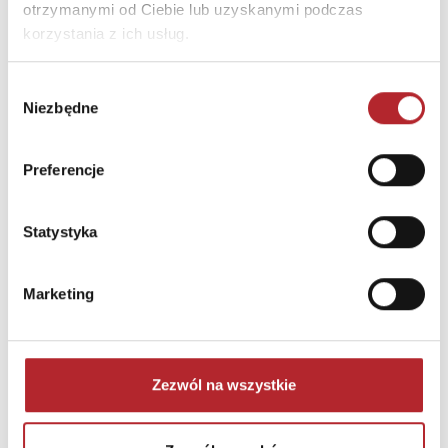
Brak danych
otrzymanymi od Ciebie lub uzyskanymi podczas
korzystania z ich usług.
Wybór
Niezbędne
zgody
Preferencje
Statystyka
NAJCZĘŚCIEJ KUPOWANE
zobacz więcej
Marketing
TOP 100
TOP 100
Wyłączność
Wyłączność
Zezwól na wszystkie