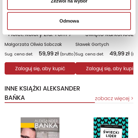
Zezwól na wybór
Odmowa
Fiolet. Kolory zła. Tom 7
Święto Karkonoszy
Małgorzata Oliwia Sobczak
Sławek Gortych
59,99
zł
49,99
zł
Sug. cena det.
(brutto)
Sug. cena det.
(br
Zaloguj się, aby kupić
Zaloguj się, aby kupić
INNE KSIĄŻKI ALEKSANDER
BAŃKA
zobacz więcej