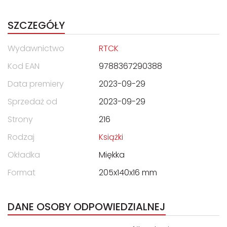
SZCZEGÓŁY
Wydawnictwo
RTCK
Kod EAN
9788367290388
Data premiery
2023-09-29
Sprzedaż od
2023-09-29
Strony
216
Rodzaj
Książki
Okładka
Miękka
Format
205x140x16 mm
DANE OSOBY ODPOWIEDZIALNEJ