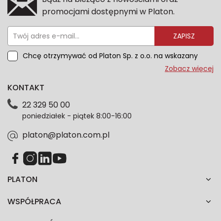
promocjami dostępnymi w Platon.
ZAPISZ
Chcę otrzymywać od Platon Sp. z o.o. na wskazany
przeze mnie adres e-mail informacje marketingowe
Zobacz więcej
dotyczące oferty platon.com.pl. Wszelkie informacje
KONTAKT
dotyczące danych osobowych znajdziesz w naszej
Polityce prywatności. Zgodę możesz wycofać w
22 329 50 00
każdym czasie. Wycofanie zgody nie wpłynie na
poniedziałek - piątek 8:00-16:00
zgodność z prawem przetwarzania dokonanego przed
jej wycofaniem.*
platon@platon.com.pl
PLATON
WSPÓŁPRACA