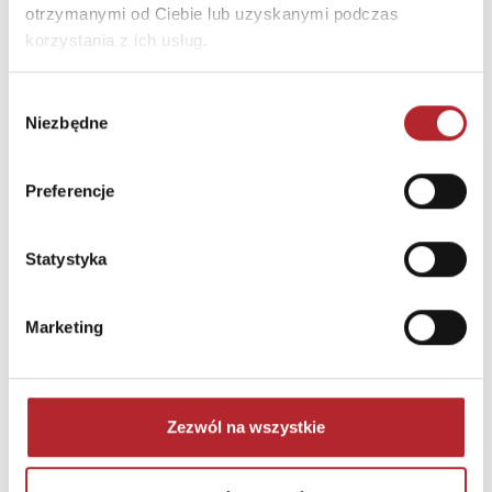
Brak danych
otrzymanymi od Ciebie lub uzyskanymi podczas
korzystania z ich usług.
Wybór
Niezbędne
zgody
Preferencje
Statystyka
NAJCZĘŚCIEJ KUPOWANE
zobacz więcej
Marketing
TOP 100
TOP 100
Wyłączność
Wyłączność
Zezwól na wszystkie