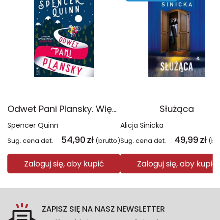
Odwet Pani Plansky. Większe litery
Służąca
Spencer Quinn
Alicja Sinicka
54,90
zł
49,99
zł
Sug. cena det.
(brutto)
Sug. cena det.
(br
Zaloguj się, aby kupić
Zaloguj się, aby kupić
ZAPISZ SIĘ NA NASZ NEWSLETTER