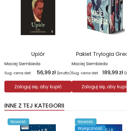
Upiór
Pakiet Trylogia Grec
Maciej Siembieda
Maciej Siembieda
56,99
zł
189,99
zł
Sug. cena det.
(brutto)
Sug. cena det.
(br
Zaloguj się, aby kupić
Zaloguj się, aby kupić
INNE Z TEJ KATEGORII
Nowość
Nowość
Wyłączność