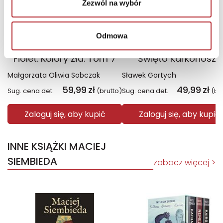
Zezwól na wybór
Odmowa
Fiolet. Kolory zła. Tom 7
Święto Karkonoszy
Małgorzata Oliwia Sobczak
Sławek Gortych
59,99
zł
49,99
zł
Sug. cena det.
(brutto)
Sug. cena det.
(br
Zaloguj się, aby kupić
Zaloguj się, aby kupić
INNE KSIĄŻKI MACIEJ
SIEMBIEDA
zobacz więcej