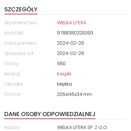
SZCZEGÓŁY
Wydawnictwo
WIELKA LITERA
Kod EAN
9788380329393
Data premiery
2024-02-29
Sprzedaż od
2024-02-29
Strony
560
Rodzaj
Książki
Okładka
Miękka
Format
205x145x34 mm
DANE OSOBY ODPOWIEDZIALNEJ
Nazwa
WIELKA LITERA SP. Z O.O.