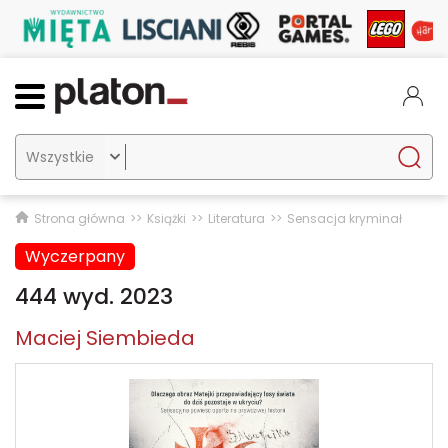

Strona główna
Książki
Literatura
Sensacja kryminał
Wyczerpany
444 wyd. 2023
Maciej Siembieda