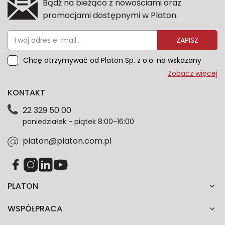
Bądź na bieżąco z nowościami oraz
promocjami dostępnymi w Platon.
ZAPISZ
Chcę otrzymywać od Platon Sp. z o.o. na wskazany
przeze mnie adres e-mail informacje marketingowe
Zobacz więcej
dotyczące oferty platon.com.pl. Wszelkie informacje
KONTAKT
dotyczące danych osobowych znajdziesz w naszej
Polityce prywatności. Zgodę możesz wycofać w
22 329 50 00
każdym czasie. Wycofanie zgody nie wpłynie na
poniedziałek - piątek 8:00-16:00
zgodność z prawem przetwarzania dokonanego przed
jej wycofaniem.*
platon@platon.com.pl
PLATON
WSPÓŁPRACA