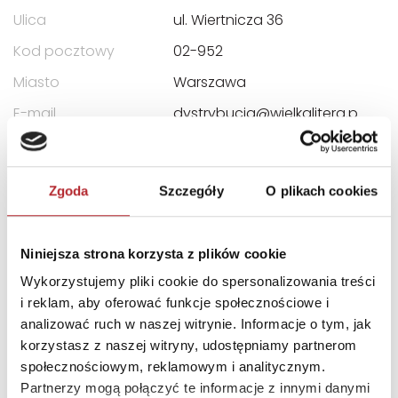
Ulica
ul. Wiertnicza 36
Kod pocztowy
02-952
Miasto
Warszawa
E-mail
dystrybucja@wielkalitera.p
l
Zgoda
Szczegóły
O plikach cookies
INNI KLIENCI KUPOWALI
Niniejsza strona korzysta z plików cookie
Wykorzystujemy pliki cookie do spersonalizowania treści
i reklam, aby oferować funkcje społecznościowe i
analizować ruch w naszej witrynie. Informacje o tym, jak
korzystasz z naszej witryny, udostępniamy partnerom
społecznościowym, reklamowym i analitycznym.
Partnerzy mogą połączyć te informacje z innymi danymi