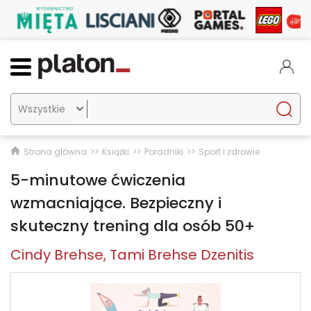

Strona główna
Książki
Poradniki
Sport i zdrowie
5-minutowe ćwiczenia
wzmacniające. Bezpieczny i
skuteczny trening dla osób 50+
Cindy Brehse
Tami Brehse Dzenitis