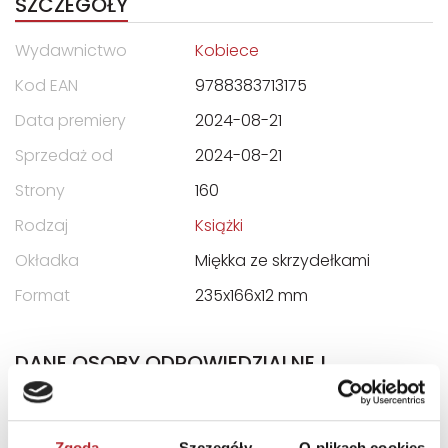
SZCZEGÓŁY
Wydawnictwo
Kobiece
Kod EAN
9788383713175
Data premiery
2024-08-21
Sprzedaż od
2024-08-21
Strony
160
Rodzaj
Książki
Okładka
Miękka ze skrzydełkami
Format
235x166x12 mm
DANE OSOBY ODPOWIEDZIALNEJ
Nazwa
WYDAWNICTWO KOBIECE
Agnieszka Stankiewicz-
Zgoda
Szczegóły
O plikach cookies