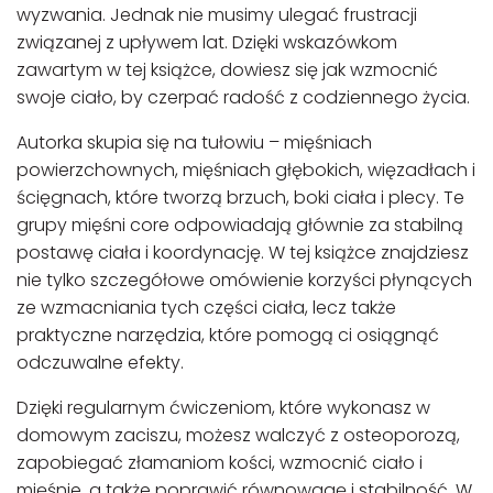
wyzwania. Jednak nie musimy ulegać frustracji
związanej z upływem lat. Dzięki wskazówkom
zawartym w tej książce, dowiesz się jak wzmocnić
swoje ciało, by czerpać radość z codziennego życia.
Autorka skupia się na tułowiu – mięśniach
powierzchownych, mięśniach głębokich, więzadłach i
ścięgnach, które tworzą brzuch, boki ciała i plecy. Te
grupy mięśni core odpowiadają głównie za stabilną
postawę ciała i koordynację. W tej książce znajdziesz
nie tylko szczegółowe omówienie korzyści płynących
ze wzmacniania tych części ciała, lecz także
praktyczne narzędzia, które pomogą ci osiągnąć
odczuwalne efekty.
Dzięki regularnym ćwiczeniom, które wykonasz w
domowym zaciszu, możesz walczyć z osteoporozą,
zapobiegać złamaniom kości, wzmocnić ciało i
mięśnie, a także poprawić równowagę i stabilność. W