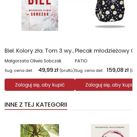
Biel. Kolory zła. Tom 3 wyd. 2025
Małgorzata Oliwia Sobczak
PATIO
49,99
zł
159,08
zł
Sug. cena det.
(brutto)
Sug. cena det.
(br
Zaloguj się, aby kupić
Zaloguj się, aby kupić
INNE Z TEJ KATEGORII