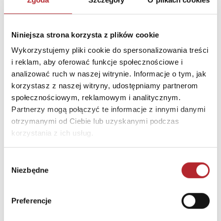
Kierus Sp. Komandytowa
Ulica
al. Tysiąclecia Państwa
Polskiego 6
Niniejsza strona korzysta z plików cookie
Wykorzystujemy pliki cookie do spersonalizowania treści
Kod pocztowy
15-111
i reklam, aby oferować funkcje społecznościowe i
Miasto
Białystok
analizować ruch w naszej witrynie. Informacje o tym, jak
E-mail
handlowy@wydawnictwo
korzystasz z naszej witryny, udostępniamy partnerom
kobiece.pl
społecznościowym, reklamowym i analitycznym.
Partnerzy mogą połączyć te informacje z innymi danymi
otrzymanymi od Ciebie lub uzyskanymi podczas
INNI KLIENCI KUPOWALI
korzystania z ich usług.
Wybór
Niezbędne
zgody
Preferencje