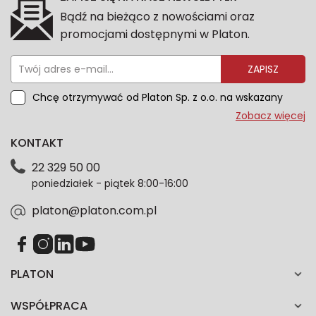
Bądź na bieżąco z nowościami oraz
promocjami dostępnymi w Platon.
ZAPISZ
Chcę otrzymywać od Platon Sp. z o.o. na wskazany
przeze mnie adres e-mail informacje marketingowe
Zobacz więcej
dotyczące oferty platon.com.pl. Wszelkie informacje
KONTAKT
dotyczące danych osobowych znajdziesz w naszej
Polityce prywatności. Zgodę możesz wycofać w
22 329 50 00
każdym czasie. Wycofanie zgody nie wpłynie na
poniedziałek - piątek 8:00-16:00
zgodność z prawem przetwarzania dokonanego przed
jej wycofaniem.*
platon@platon.com.pl
PLATON
WSPÓŁPRACA