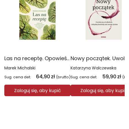
Las na receptę. Opowieść o terapeutycznej roli przyrody w naszym życiu
Marek Michalski
Katarzyna Walczewska
64,90
zł
59,90
zł
Sug. cena det.
(brutto)
Sug. cena det.
(br
Zaloguj się, aby kupić
Zaloguj się, aby kupić