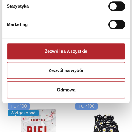
Statystyka
Brak danych
Marketing
Zezwól na wszystkie
Zezwól na wybór
NAJCZĘŚCIEJ KUPOWANE
zobacz więcej
Odmowa
TOP 100
TOP 100
Wyłączność