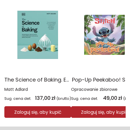
The Science of Baking. Everything You Need to Know to Create Perfect Sweet and Savoury Bakes, Every Time
Pop-Up Peekaboo! Sti
Matt Adlard
Opracowanie zbiorowe
137,00
zł
49,00
zł
Sug. cena det.
(brutto)
Sug. cena det.
(br
Zaloguj się, aby kupić
Zaloguj się, aby kupić