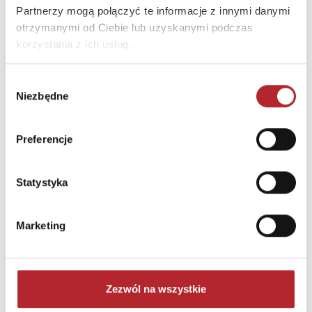
Partnerzy mogą połączyć te informacje z innymi danymi
otrzymanymi od Ciebie lub uzyskanymi podczas
Brak danych
korzystania z ich usług.
Wybór
Niezbędne
zgody
Preferencje
Statystyka
NAJCZĘŚCIEJ KUPOWANE
zobacz więcej
Marketing
TOP 100
TOP 100
Wyłączność
Zezwól na wszystkie