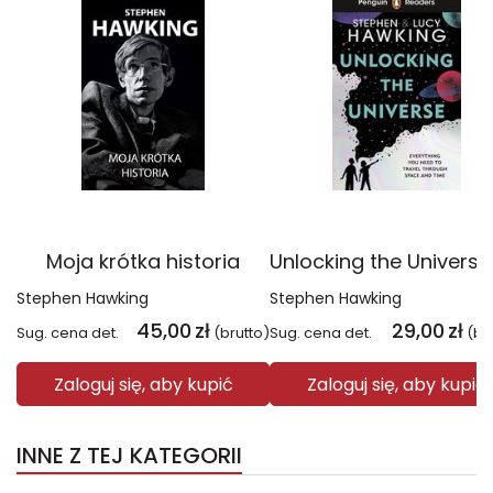
Moja krótka historia
Stephen Hawking
Stephen Hawking
45,00
zł
29,00
zł
Sug. cena det.
(brutto)
Sug. cena det.
(br
Zaloguj się, aby kupić
Zaloguj się, aby kupić
INNE Z TEJ KATEGORII