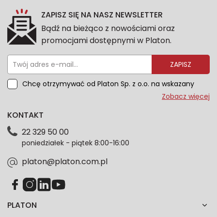
ZAPISZ SIĘ NA NASZ NEWSLETTER
Bądź na bieżąco z nowościami oraz
promocjami dostępnymi w Platon.
ZAPISZ
Chcę otrzymywać od Platon Sp. z o.o. na wskazany
przeze mnie adres e-mail informacje marketingowe
Zobacz więcej
dotyczące oferty platon.com.pl. Wszelkie informacje
KONTAKT
dotyczące danych osobowych znajdziesz w naszej
Polityce prywatności. Zgodę możesz wycofać w
22 329 50 00
każdym czasie. Wycofanie zgody nie wpłynie na
poniedziałek - piątek 8:00-16:00
zgodność z prawem przetwarzania dokonanego przed
jej wycofaniem.*
platon@platon.com.pl
PLATON