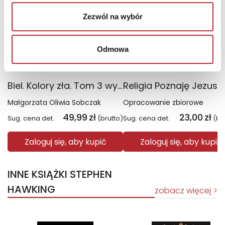
Zezwól na wybór
Odmowa
Biel. Kolory zła. Tom 3 wyd. 2025
Małgorzata Oliwia Sobczak
Opracowanie zbiorowe
49,99
zł
23,00
zł
Sug. cena det.
(brutto)
Sug. cena det.
(br
Zaloguj się, aby kupić
Zaloguj się, aby kupić
INNE KSIĄŻKI STEPHEN
HAWKING
zobacz więcej