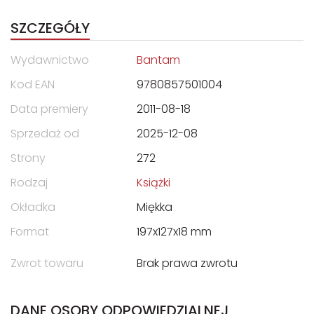
SZCZEGÓŁY
Wydawnictwo
Bantam
Kod EAN
9780857501004
Data premiery
2011-08-18
Sprzedaż od
2025-12-08
Strony
272
Rodzaj
Książki
Okładka
Miękka
Format
197x127x18 mm
Zwrot towaru
Brak prawa zwrotu
DANE OSOBY ODPOWIEDZIALNEJ