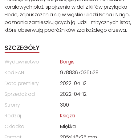
koralowych plaż, spojrzenia w dal z klifów przylądka
Hedo, zapuszczenia się w wąskie uliczki Naha i Nago,
poznania zamieszkujących ją ludzi i mitycznych istot,
które obserwują podróżników zza każdego drzewa.
SZCZEGÓŁY
Wydawnictwo
Borgis
Kod EAN
9788367036528
Data premiery
2022-04-12
Sprzedaż od
2022-04-12
Strony
300
Rodzaj
Książki
Okładka
Miękka
Format
205x146x25 mm