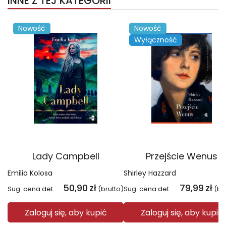
INNE Z TEJ KATEGORII
Nowość
Nowość
Wyłączność
Lady Campbell
Przejście Wenus
Emilia Kolosa
Shirley Hazzard
50,90
zł
79,99
zł
Sug. cena det.
(brutto)
Sug. cena det.
(br
Zaloguj się, aby kupić
Zaloguj się, aby kupić