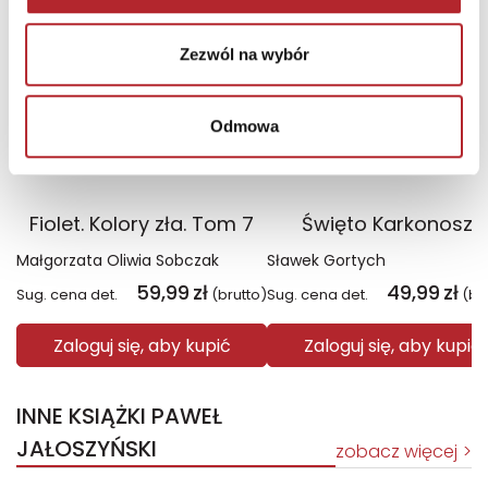
Zezwól na wybór
Odmowa
Fiolet. Kolory zła. Tom 7
Święto Karkonoszy
Małgorzata Oliwia Sobczak
Sławek Gortych
59,99
zł
49,99
zł
Sug. cena det.
(brutto)
Sug. cena det.
(br
Zaloguj się, aby kupić
Zaloguj się, aby kupić
INNE KSIĄŻKI PAWEŁ
JAŁOSZYŃSKI
zobacz więcej