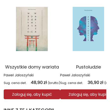
Wszystkie domy wariata
Pustoludzie
Paweł Jałoszyński
Paweł Jałoszyński
48,90
zł
36,90
zł
Sug. cena det.
(brutto)
Sug. cena det.
(br
Zaloguj się, aby kupić
Zaloguj się, aby kupić