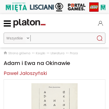

Strona główna
Książki
Literatura
Proza
Adam i Ewa na Okinawie
Paweł Jałoszyński