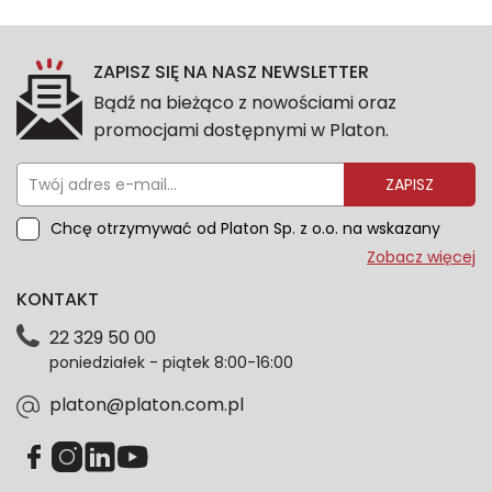
ZAPISZ SIĘ NA NASZ NEWSLETTER
Bądź na bieżąco z nowościami oraz
promocjami dostępnymi w Platon.
ZAPISZ
Chcę otrzymywać od Platon Sp. z o.o. na wskazany
przeze mnie adres e-mail informacje marketingowe
Zobacz więcej
dotyczące oferty platon.com.pl. Wszelkie informacje
KONTAKT
dotyczące danych osobowych znajdziesz w naszej
Polityce prywatności. Zgodę możesz wycofać w
22 329 50 00
każdym czasie. Wycofanie zgody nie wpłynie na
poniedziałek - piątek 8:00-16:00
zgodność z prawem przetwarzania dokonanego przed
jej wycofaniem.*
platon@platon.com.pl