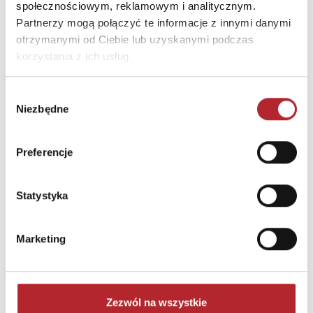
społecznościowym, reklamowym i analitycznym.
Partnerzy mogą połączyć te informacje z innymi danymi
otrzymanymi od Ciebie lub uzyskanymi podczas
korzystania z ich usług.
Wybór
Niezbędne
zgody
Monolok
Kasperl i Margit
Paweł Sołtys
Maciej Płaza
Preferencje
44,90
zł
79,91
zł
Sug. cena det.
(brutto)
Sug. cena det.
(br
Zaloguj się, aby kupić
Zaloguj się, aby kupić
Statystyka
NAJCZĘŚCIEJ KUPOWANE
Marketing
zobacz więcej
TOP 100
TOP 100
Wyłączność
Wyłączność
Zezwól na wszystkie