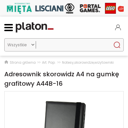

Strona główna
Art. Pap.
Notesy,skorowidze,wizytowniki
Adresownik skorowidz A4 na gumkę
grafitowy A44B-16