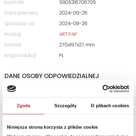
Kod EAN
5905316706705
Data premiery
2024-09-26
Sprzedaż od
2024-09-26
Rodzaj
ART.PAP
Format
270x197x27 mm
Kraj produkcji
PL
DANE OSOBY ODPOWIEDZIALNEJ
Nazwa
GOLDEN LACJUM SPÓŁKA Z
OGRANICZONĄ
ODPOWIEDZIALNOŚCIĄ
Zgoda
Szczegóły
O plikach cookies
Ulica
ul. Orlego Lotu 2/65
Kod pocztowy
03-982
Niniejsza strona korzysta z plików cookie