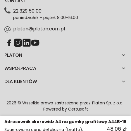
KONTAKT
dotyczące danych osobowych znajdziesz w naszej
Polityce prywatności. Zgodę możesz wycofać w
22 329 50 00
każdym czasie. Wycofanie zgody nie wpłynie na
poniedziałek - piątek 8:00-16:00
zgodność z prawem przetwarzania dokonanego przed
jej wycofaniem.*
platon@platon.com.pl
PLATON
WSPÓŁPRACA
DLA KLIENTÓW
2026 © Wszelkie prawa zastrzeżone przez
Platon Sp. z o.o.
Powered by
Certusoft
Adresownik skorowidz A4 na gumkę grafitowy A44B-16
48,06
zł
Sugerowana cena detaliczna (brutto):