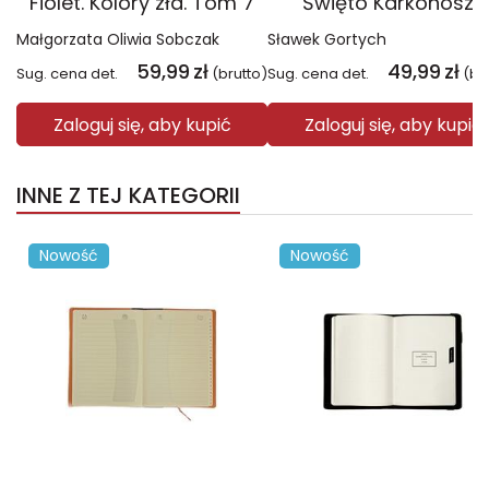
Fiolet. Kolory zła. Tom 7
Święto Karkonoszy
Małgorzata Oliwia Sobczak
Sławek Gortych
59,99
zł
49,99
zł
Sug. cena det.
(brutto)
Sug. cena det.
(br
Zaloguj się, aby kupić
Zaloguj się, aby kupić
INNE Z TEJ KATEGORII
Nowość
Nowość