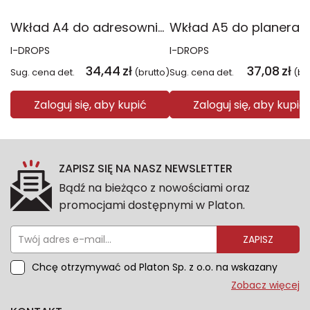
Wkład A4 do adresownika WKLA-16
I-DROPS
I-DROPS
34,44
zł
37,08
zł
Sug. cena det.
(brutto)
Sug. cena det.
(br
Zaloguj się, aby kupić
Zaloguj się, aby kupić
ZAPISZ SIĘ NA NASZ NEWSLETTER
Bądź na bieżąco z nowościami oraz
promocjami dostępnymi w Platon.
ZAPISZ
Chcę otrzymywać od Platon Sp. z o.o. na wskazany
przeze mnie adres e-mail informacje marketingowe
Zobacz więcej
dotyczące oferty platon.com.pl. Wszelkie informacje