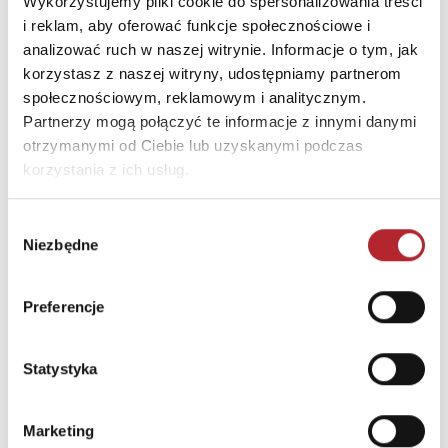
Miasto
Warszawa
Wykorzystujemy pliki cookie do spersonalizowania treści
i reklam, aby oferować funkcje społecznościowe i
E-mail
biuro@goldenlacjum.pl
analizować ruch w naszej witrynie. Informacje o tym, jak
korzystasz z naszej witryny, udostępniamy partnerom
społecznościowym, reklamowym i analitycznym.
INNI KLIENCI KUPOWALI
Partnerzy mogą połączyć te informacje z innymi danymi
otrzymanymi od Ciebie lub uzyskanymi podczas
korzystania z ich usług.
Wybór
Niezbędne
zgody
Preferencje
Brak danych
Statystyka
Marketing