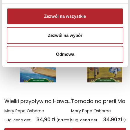
INNE Z TEJ SERII
zobacz więcej
Zezwól na wszystkie
Zezwól na wybór
Odmowa
Wielki przypływ na Hawajach. Magiczny domek na drzewie
Mary Pope Osborne
Mary Pope Osborne
34,90
zł
34,90
zł
Sug. cena det.
(brutto)
Sug. cena det.
(br