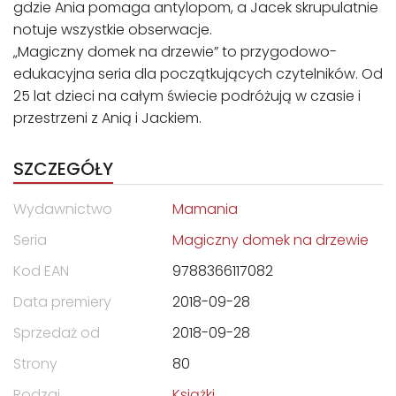
gdzie Ania pomaga antylopom, a Jacek skrupulatnie
notuje wszystkie obserwacje.
„Magiczny domek na drzewie” to przygodowo-
edukacyjna seria dla początkujących czytelników. Od
25 lat dzieci na całym świecie podróżują w czasie i
przestrzeni z Anią i Jackiem.
SZCZEGÓŁY
Wydawnictwo
Mamania
Seria
Magiczny domek na drzewie
Kod EAN
9788366117082
Data premiery
2018-09-28
Sprzedaż od
2018-09-28
Strony
80
Rodzaj
Książki