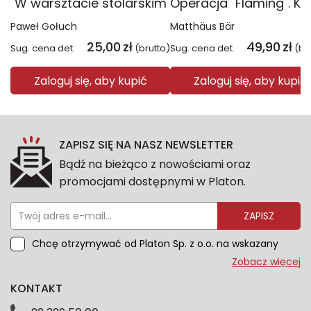
W warsztacie stolarskim
Paweł Gołuch
Matthäus Bär
25,00
zł
49,90
zł
Sug. cena det.
(brutto)
Sug. cena det.
(br
Zaloguj się, aby kupić
Zaloguj się, aby kupić
ZAPISZ SIĘ NA NASZ NEWSLETTER
Bądź na bieżąco z nowościami oraz
promocjami dostępnymi w Platon.
ZAPISZ
Chcę otrzymywać od Platon Sp. z o.o. na wskazany
przeze mnie adres e-mail informacje marketingowe
Zobacz więcej
dotyczące oferty platon.com.pl. Wszelkie informacje
KONTAKT
dotyczące danych osobowych znajdziesz w naszej
Polityce prywatności. Zgodę możesz wycofać w