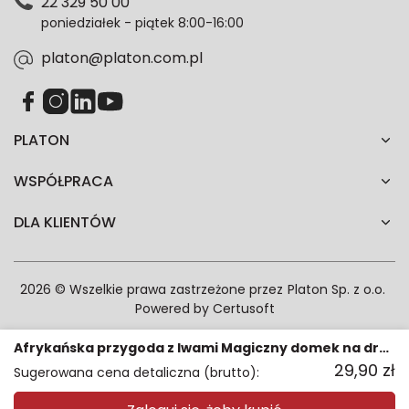
22 329 50 00
każdym czasie. Wycofanie zgody nie wpłynie na
poniedziałek - piątek 8:00-16:00
zgodność z prawem przetwarzania dokonanego przed
jej wycofaniem.*
platon@platon.com.pl
PLATON
WSPÓŁPRACA
DLA KLIENTÓW
2026 © Wszelkie prawa zastrzeżone przez
Platon Sp. z o.o.
Powered by
Certusoft
Afrykańska przygoda z lwami Magiczny domek na drzewie
29,90
zł
Sugerowana cena detaliczna (brutto):