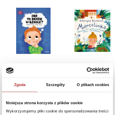
Jak to będzie w szkole? Książka, która rozwieje obawy. Wielkie problemy małych ludzi
Asia Olejarczyk
Katarzyna Kucewicz
Zgoda
Szczegóły
O plikach cookies
24,90
zł
45,90
zł
Sug. cena det.
(brutto)
Sug. cena det.
(br
Zaloguj się, aby kupić
Zaloguj się, aby kupić
Niniejsza strona korzysta z plików cookie
Wykorzystujemy pliki cookie do spersonalizowania treści