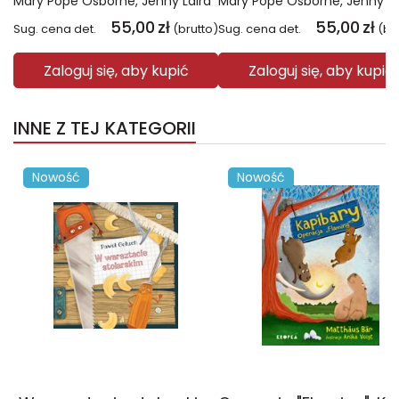
Mary Pope Osborne
Jenny Laird
Mary Pope Osborne
Jenny La
55,00
zł
55,00
zł
Sug. cena det.
(brutto)
Sug. cena det.
(br
Zaloguj się, aby kupić
Zaloguj się, aby kupić
INNE Z TEJ KATEGORII
Nowość
Nowość