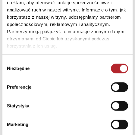
NAJCZĘŚCIEJ KUPOWANE
zobacz więcej
i reklam, aby oferować funkcje społecznościowe i
analizować ruch w naszej witrynie. Informacje o tym, jak
korzystasz z naszej witryny, udostępniamy partnerom
TOP 100
TOP 100
Wyłączność
Wyłączność
społecznościowym, reklamowym i analitycznym.
Partnerzy mogą połączyć te informacje z innymi danymi
otrzymanymi od Ciebie lub uzyskanymi podczas
korzystania z ich usług.
Wybór
Niezbędne
zgody
Preferencje
Fiolet. Kolory zła. Tom 7
Święto Karkonoszy
Małgorzata Oliwia Sobczak
Sławek Gortych
Statystyka
59,99
zł
49,99
zł
Sug. cena det.
(brutto)
Sug. cena det.
(br
Marketing
Zaloguj się, aby kupić
Zaloguj się, aby kupić