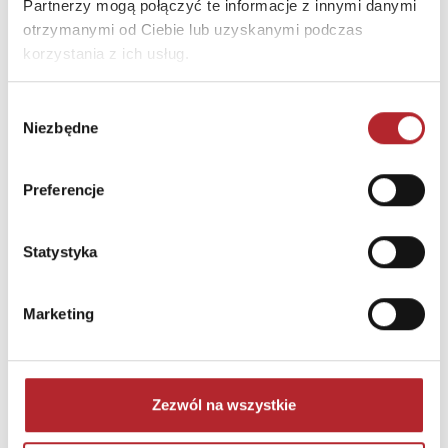
Partnerzy mogą połączyć te informacje z innymi danymi
otrzymanymi od Ciebie lub uzyskanymi podczas
korzystania z ich usług.
Brak danych
Wybór
Niezbędne
zgody
Preferencje
Statystyka
Marketing
NAJCZĘŚCIEJ KUPOWANE
zobacz więcej
Zezwól na wszystkie
TOP 100
TOP 100
Wyłączność