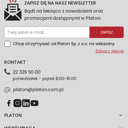
ZAPISZ SIĘ NA NASZ NEWSLETTER
Bądź na bieżąco z nowościami oraz
promocjami dostępnymi w Platon.
ZAPISZ
Chcę otrzymywać od Platon Sp. z o.o. na wskazany
przeze mnie adres e-mail informacje marketingowe
Zobacz więcej
dotyczące oferty platon.com.pl. Wszelkie informacje
KONTAKT
dotyczące danych osobowych znajdziesz w naszej
Polityce prywatności. Zgodę możesz wycofać w
22 329 50 00
każdym czasie. Wycofanie zgody nie wpłynie na
poniedziałek - piątek 8:00-16:00
zgodność z prawem przetwarzania dokonanego przed
jej wycofaniem.*
platon@platon.com.pl
PLATON