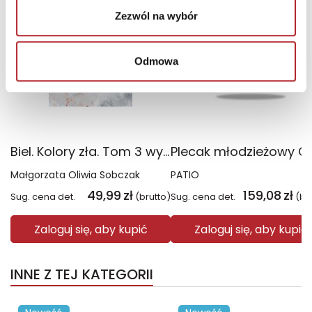
Zezwól na wybór
Odmowa
Biel. Kolory zła. Tom 3 wyd. 2025
Małgorzata Oliwia Sobczak
PATIO
49,99
zł
159,08
zł
Sug. cena det.
(brutto)
Sug. cena det.
(br
Zaloguj się, aby kupić
Zaloguj się, aby kupić
INNE Z TEJ KATEGORII