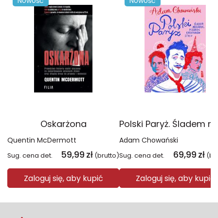
Nowość
Nowość
Oskarżona
Quentin McDermott
Adam Chowański
59,99
zł
69,99
zł
Sug. cena det.
(brutto)
Sug. cena det.
(br
Zaloguj się, aby kupić
Zaloguj się, aby kupić