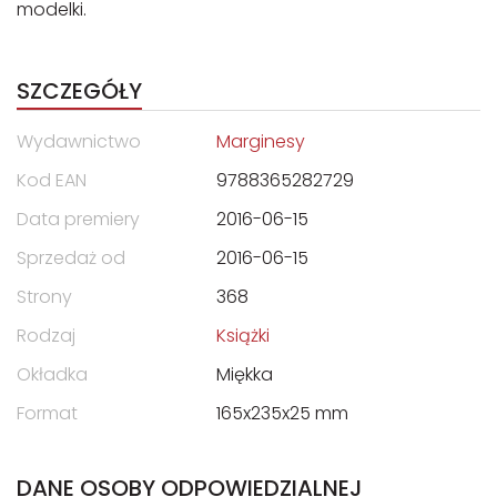
modelki.
SZCZEGÓŁY
Wydawnictwo
Marginesy
Kod EAN
9788365282729
Data premiery
2016-06-15
Sprzedaż od
2016-06-15
Strony
368
Rodzaj
Książki
Okładka
Miękka
Format
165x235x25 mm
DANE OSOBY ODPOWIEDZIALNEJ