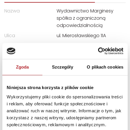
Nazwa
Wydawnictwo Marginesy
spółka z ograniczoną
odpowiedzialnością
Ulica
ul. Mierosławskiego 11A
Kod pocztowy
01-527
Miasto
Warszawa
E-mail
marginesy@marginesy.co
Zgoda
Szczegóły
O plikach cookies
m.pl
Niniejsza strona korzysta z plików cookie
INNI KLIENCI KUPOWALI
Wykorzystujemy pliki cookie do spersonalizowania treści
i reklam, aby oferować funkcje społecznościowe i
analizować ruch w naszej witrynie. Informacje o tym, jak
korzystasz z naszej witryny, udostępniamy partnerom
społecznościowym, reklamowym i analitycznym.