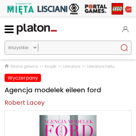

Strona główna
Książki
Literatura
Literatura faktu
Wyczerpany
Agencja modelek eileen ford
Robert Lacey