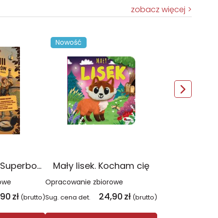
zobacz więcej
Nowość
Szlak Akademii Superbohaterów. Popularnonaukowy przewodnik po Polsce
Mały lisek. Kocham cię
owe
Opracowanie zbiorowe
,90
zł
24,90
zł
(brutto)
Sug. cena det.
(brutto)