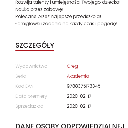
Rozwija talenty i umiejętności Twojego dziecka!
Nauka przez zabawę!
Polecane przez najlepsze przedszkola!
Łamigłówki i zadania na każdy czas i pogodę!
SZCZEGÓŁY
Wydawnictwo
Greg
Seria
Akademia
Kod EAN
9788375173345
Data premiery
2020-02-17
Sprzedaż od
2020-02-17
DANE OSOBY ODPOWIEDZIALNEJ