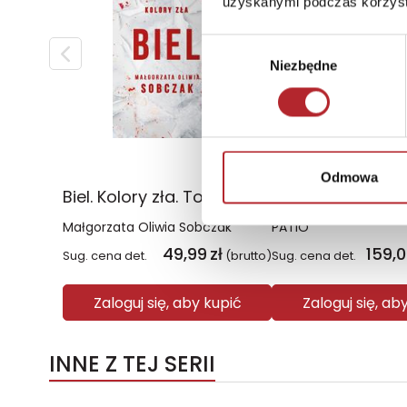
uzyskanymi podczas korzysta
Wybór
Niezbędne
zgody
Odmowa
Biel. Kolory zła. Tom 3 wyd. 2025
Małgorzata Oliwia Sobczak
PATIO
49,99
zł
159,
Sug. cena det.
(brutto)
Sug. cena det.
Zaloguj się, aby kupić
Zaloguj się, ab
INNE Z TEJ SERII