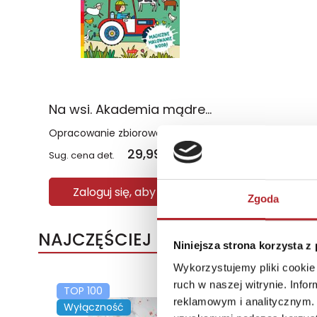
Na wsi. Akademia mądrego dziecka. Wodne przygody
Opracowanie zbiorowe
29,99
zł
Sug. cena det.
(brutto)
Zaloguj się, aby kupić
Zgoda
NAJCZĘŚCIEJ KUPOWANE
Niniejsza strona korzysta z
Wykorzystujemy pliki cookie 
ruch w naszej witrynie. Inf
TOP 100
TOP 100
reklamowym i analitycznym. 
Wyłączność