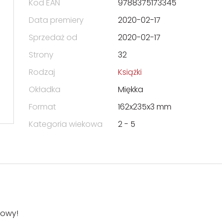
Kod EAN
9788375173345
Data premiery
2020-02-17
Sprzedaż od
2020-02-17
Strony
32
Rodzaj
Książki
Okładka
Miękka
Format
162x235x3 mm
Kategoria wiekowa
2 - 5
mowy!