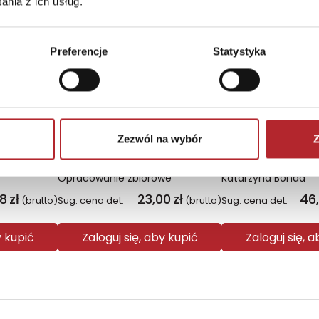
nia z ich usług.
Preferencje
Statystyka
Zezwól na wybór
Z
Plecak młodzieżowy Coolpack Jerry Daisy Black
Religia Poznaję Jezusa podręcznik dla klasy 3 szkoły podstawowej
Łowca saren. L
Opracowanie zbiorowe
Katarzyna Bonda
08
zł
23,00
zł
46
(brutto)
Sug. cena det.
(brutto)
Sug. cena det.
y kupić
Zaloguj się, aby kupić
Zaloguj się, 