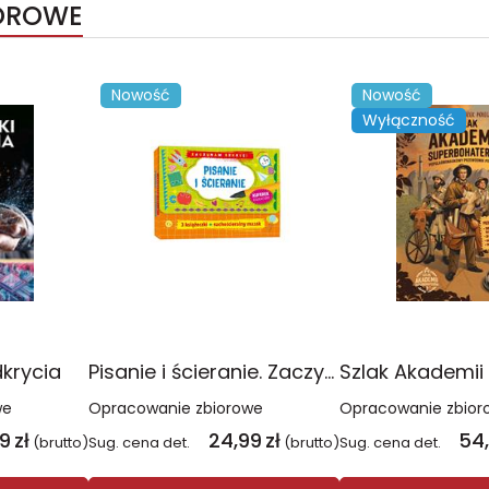
IOROWE
Nowość
Nowość
Wyłączność
dkrycia
Pisanie i ścieranie. Zaczynam szkołę!
we
Opracowanie zbiorowe
Opracowanie zbior
99
zł
24,99
zł
54
(brutto)
Sug. cena det.
(brutto)
Sug. cena det.