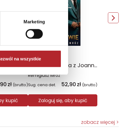
Marketing
ezwól na wszystkie
ena. Tom 4
Bezprawie. Seria z Joanną Chyłką. Tom 20
Remigiusz Mróz
,90
zł
52,90
zł
(brutto)
Sug. cena det.
(brutto)
aby kupić
Zaloguj się, aby kupić
zobacz więcej