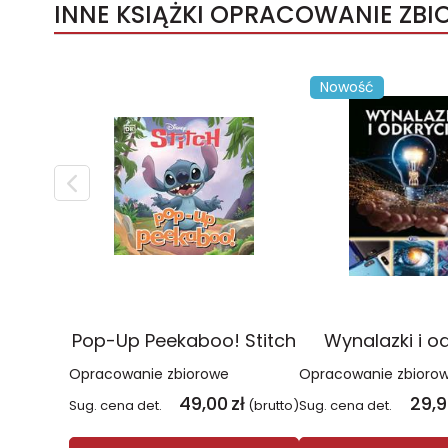
INNE KSIĄŻKI OPRACOWANIE ZB
Nowość
Pop-Up Peekaboo! Stitch
Wynalazki i o
Opracowanie zbiorowe
Opracowanie zbioro
49,00
zł
29,
Sug. cena det.
(brutto)
Sug. cena det.