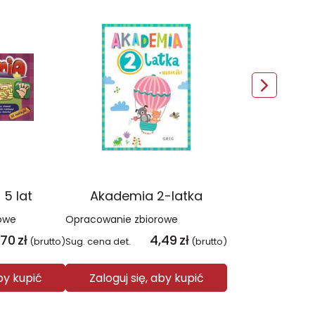
5 lat
Akademia 2-latka
owe
Opracowanie zbiorowe
,70
zł
4,49
zł
(brutto)
Sug. cena det.
(brutto)
aby kupić
Zaloguj się, aby kupić