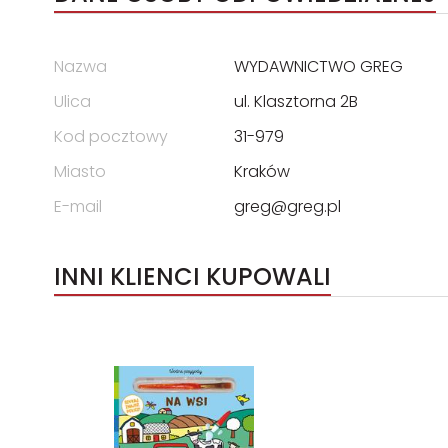
Nazwa
WYDAWNICTWO GREG
Ulica
ul. Klasztorna 2B
Kod pocztowy
31-979
Miasto
Kraków
E-mail
greg@greg.pl
INNI KLIENCI KUPOWALI