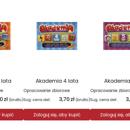
 lata
Akademia 4 lata
Akademia 
we
Opracowanie zbiorowe
Opracowanie zbior
70
zł
3,70
zł
3
(brutto)
Sug. cena det.
(brutto)
Sug. cena det.
y kupić
Zaloguj się, aby kupić
Zaloguj się, 