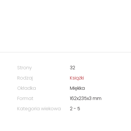
Strony
32
Rodzaj
Książki
Okładka
Miękka
Format
162x235x3 mm
Kategoria wiekowa
2 - 5