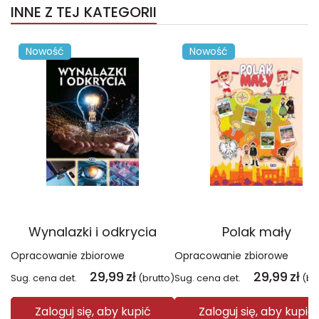
INNE Z TEJ KATEGORII
Nowość
Nowość
Wynalazki i odkrycia
Polak mały
Opracowanie zbiorowe
Opracowanie zbiorowe
29,99
zł
29,99
zł
Sug. cena det.
(brutto)
Sug. cena det.
(br
Zaloguj się, aby kupić
Zaloguj się, aby kupić