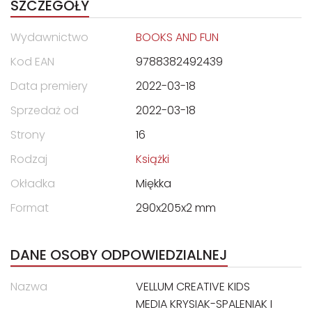
SZCZEGÓŁY
Wydawnictwo
BOOKS AND FUN
Kod EAN
9788382492439
Data premiery
2022-03-18
Sprzedaż od
2022-03-18
Strony
16
Rodzaj
Książki
Okładka
Miękka
Format
290x205x2 mm
DANE OSOBY ODPOWIEDZIALNEJ
Nazwa
VELLUM CREATIVE KIDS
MEDIA KRYSIAK-SPALENIAK I