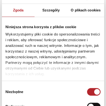
Zgoda
Szczegóły
O plikach cookies
Brak danych
Niniejsza strona korzysta z plików cookie
Wykorzystujemy pliki cookie do spersonalizowania treści
i reklam, aby oferować funkcje społecznościowe i
analizować ruch w naszej witrynie. Informacje o tym, jak
korzystasz z naszej witryny, udostępniamy partnerom
społecznościowym, reklamowym i analitycznym.
Partnerzy mogą połączyć te informacje z innymi danymi
otrzymanymi od Ciebie lub uzyskanymi podczas
korzystania z ich usług.
NAJCZĘŚCIEJ KUPOWANE
zobacz więcej
Wybór
Niezbędne
zgody
TOP 100
TOP 100
Wyłączność