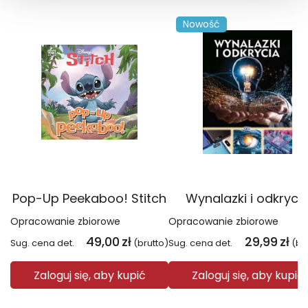
Nowość
Pop-Up Peekaboo! Stitch
Wynalazki i odkryci
Opracowanie zbiorowe
Opracowanie zbiorowe
49,00
zł
29,99
zł
Sug. cena det.
(brutto)
Sug. cena det.
(br
Zaloguj się, aby kupić
Zaloguj się, aby kupić