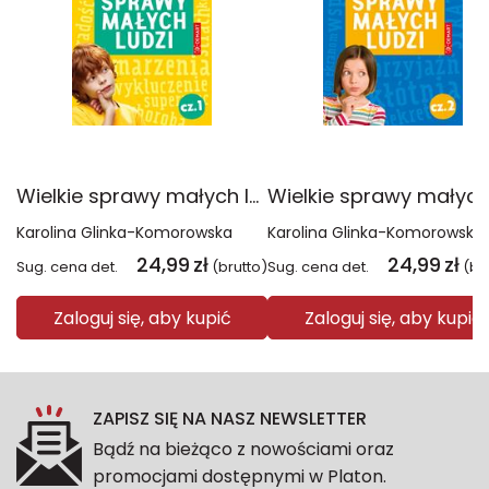
Wielkie sprawy małych ludzi. Opowiadania terapeutyczne. Część 1. MAM eMOCje
Karolina Glinka-Komorowska
Karolina Glinka-Komorowska
24,99
zł
24,99
zł
Sug. cena det.
(brutto)
Sug. cena det.
(br
Zaloguj się, aby kupić
Zaloguj się, aby kupić
ZAPISZ SIĘ NA NASZ NEWSLETTER
Bądź na bieżąco z nowościami oraz
promocjami dostępnymi w Platon.