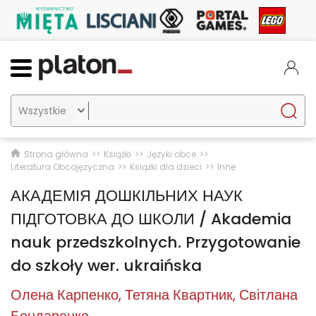

Strona główna
Książki
Języki obce
Literatura Obcojęzyczna
Książki dla dzieci
Inne
АКАДЕМІЯ ДОШКІЛЬНИХ НАУК
ПІДГОТОВКА ДО ШКОЛИ / Akademia
nauk przedszkolnych. Przygotowanie
do szkoły wer. ukraińska
Олена Карпенко
Тетяна Квартник
Світлана