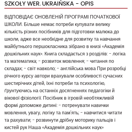
SZKOŁY WER. UKRAIŃSKA - OPIS
ВІДПОВІДАЄ ОНОВЛЕНІЙ ПРОГРАМІ ПОЧАТКОВОЇ
ШКОЛИ. Більше немає потреби купувати велику
кількість різних посібників для підготовки малюка до
школи, адже все необхідне для розвитку та навчання
майбутнього першокласника зібрано в книзі «Академія
дошкільних наук». Книга складається з розділів: - логіка
та математика; - розвиток мовлення; - читання по
складах; - світ навколо; - англійська мова При розробці
річного курсу автори врахували особливості сучасних
шестирічних дітей, їхні потреби та психологію,
ґрунтуючись на останніх досягненнях педагогіки й
вікової фізіології. Посібник в ігровій необтяжливій
формі допоможе дитині: - потренувати навички
мовлення, увагу, логіку та пам'ять; - навчитися читати
та рахувати; - розвинути дрібну моторику пальців і
кистей рук Наша «Академія дошкільних наук»