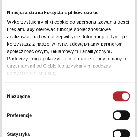
DANE OSOBY ODPOWIEDZIALNEJ
Niniejsza strona korzysta z plików cookie
Nazwa
MOTYLEKSIAZKOWE.PL
BEATA FRĄCKIEWICZ
Wykorzystujemy pliki cookie do spersonalizowania treści
i reklam, aby oferować funkcje społecznościowe i
Ulica
ZWROTNICZA 6
analizować ruch w naszej witrynie. Informacje o tym, jak
Kod pocztowy
01-219
korzystasz z naszej witryny, udostępniamy partnerom
społecznościowym, reklamowym i analitycznym.
Miasto
WARSZAWA
Partnerzy mogą połączyć te informacje z innymi danymi
otrzymanymi od Ciebie lub uzyskanymi podczas
INNI KLIENCI KUPOWALI
korzystania z ich usług.
Wybór
Wyłączność
Niezbędne
zgody
Preferencje
Statystyka