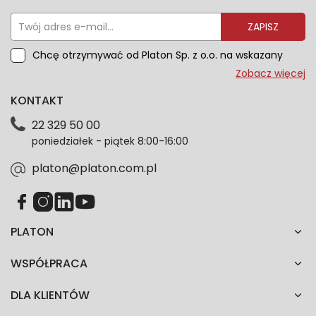
ZAPISZ
Chcę otrzymywać od Platon Sp. z o.o. na wskazany
przeze mnie adres e-mail informacje marketingowe
Zobacz więcej
dotyczące oferty platon.com.pl. Wszelkie informacje
KONTAKT
dotyczące danych osobowych znajdziesz w naszej
Polityce prywatności. Zgodę możesz wycofać w
22 329 50 00
każdym czasie. Wycofanie zgody nie wpłynie na
poniedziałek - piątek 8:00-16:00
zgodność z prawem przetwarzania dokonanego przed
jej wycofaniem.*
platon@platon.com.pl
PLATON
WSPÓŁPRACA
DLA KLIENTÓW