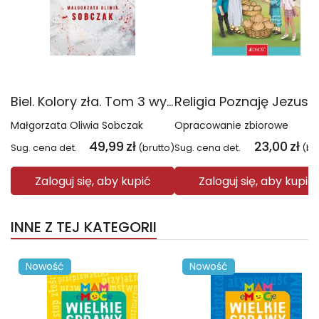
Biel. Kolory zła. Tom 3 wyd. 2025
Małgorzata Oliwia Sobczak
Opracowanie zbiorowe
49,99
zł
23,00
zł
Sug. cena det.
(brutto)
Sug. cena det.
(br
Zaloguj się, aby kupić
Zaloguj się, aby kupić
INNE Z TEJ KATEGORII
Nowość
Nowość