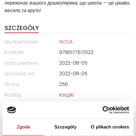
переконає вашого дошколярика, що школа — це цікаво,
весело та круто!
SZCZEGÓŁY
Wydawnictwo
ACCA
Kod EAN
9786177670123
Data premiery
2022-08-05
Sprzedaż od
2022-08-05
Strony
256
Rodzaj
Książki
Okładka
Zintegrowana
Format
288x216x20 mm
Zgoda
Szczegóły
O plikach cookies