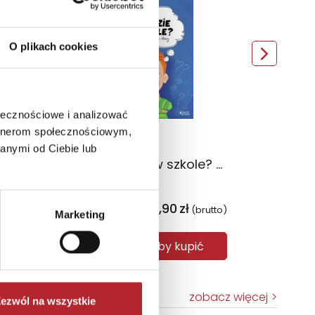
O plikach cookies
ołecznościowe i analizować
artnerom społecznościowym,
anymi od Ciebie lub
Co czujesz? Akademia mądrego dziecka. Mój świat
Jak to będzie w szkole? Książka, która rozwieje obawy. Wielkie problemy małych ludzi
Asia Olejarczyk
,99
zł
24,90
zł
(brutto)
Sug. cena det.
(brutto)
Marketing
aby kupić
Zaloguj się, aby kupić
zobacz więcej
ezwól na wszystkie