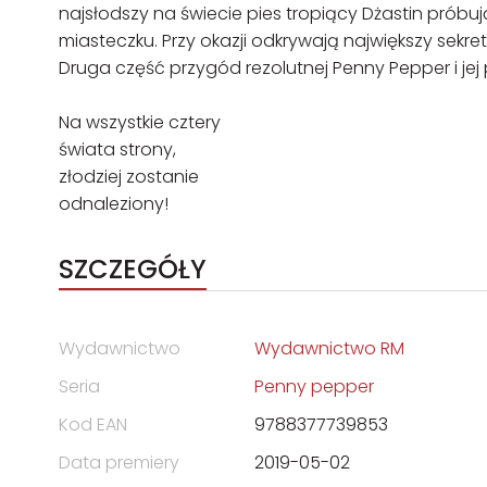
najsłodszy na świecie pies tropiący Dżastin prób
miasteczku. Przy okazji odkrywają największy sekret
Druga część przygód rezolutnej Penny Pepper i jej
Na wszystkie cztery
świata strony,
złodziej zostanie
odnaleziony!
SZCZEGÓŁY
Wydawnictwo
Wydawnictwo RM
Seria
Penny pepper
Kod EAN
9788377739853
Data premiery
2019-05-02