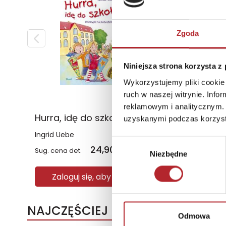
Zgoda
Niniejsza strona korzysta z
Wykorzystujemy pliki cookie 
ruch w naszej witrynie. Inf
reklamowym i analitycznym. 
Hurra, idę do szkoły! wyd. 2023
uzyskanymi podczas korzysta
Ingrid Uebe
Opracowanie zbioro
Wybór
24,90
zł
12,
Sug. cena det.
(brutto)
Sug. cena det.
Niezbędne
zgody
Zaloguj się, aby kupić
Zaloguj się, ab
NAJCZĘŚCIEJ KUPOWANE
Odmowa