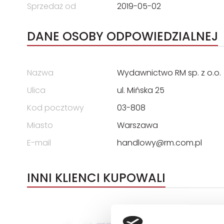
Sprzedaż od
2019-05-02
DANE OSOBY ODPOWIEDZIALNEJ
Nazwa
Wydawnictwo RM sp. z o.o.
Ulica
ul. Mińska 25
Kod pocztowy
03-808
Miasto
Warszawa
E-mail
handlowy@rm.com.pl
INNI KLIENCI KUPOWALI
Wyłączność