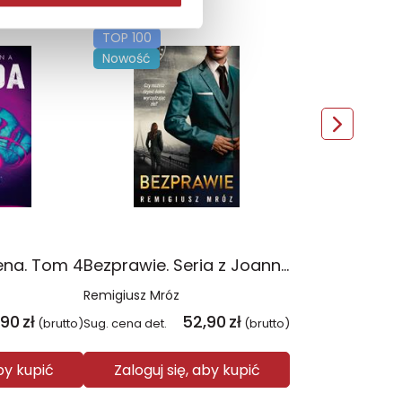
TOP 100
Nowość
ena. Tom 4
Bezprawie. Seria z Joanną Chyłką. Tom 20
Remigiusz Mróz
,90
zł
52,90
zł
(brutto)
Sug. cena det.
(brutto)
aby kupić
Zaloguj się, aby kupić