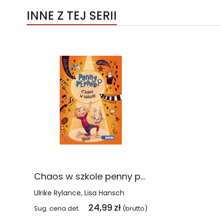
INNE Z TEJ SERII
Chaos w szkole penny pepper Tom 3
Ulrike Rylance
Lisa Hansch
24,99
zł
Sug. cena det.
(brutto)