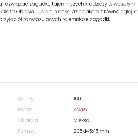
ują rozwiązać zagadkę tajemniczych kradzieży w wesołym
 Olafa Oblesia i ucierają nosa dzieciakom z równoległej kl
 przyjaciół rozwiązujących tajemnicze zagadki.
Strony
160
Rodzaj
Książki
Okładka
Miękka
Format
205x145x15 mm