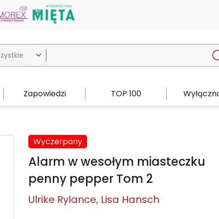

Zapowiedzi
TOP 100
Wyłączno
Wyczerpany
Alarm w wesołym miasteczku
penny pepper Tom 2
Ulrike Rylance
Lisa Hansch