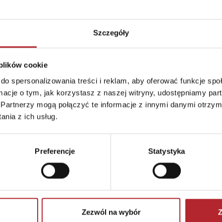
Szczegóły
 plików cookie
do spersonalizowania treści i reklam, aby oferować funkcje sp
ormacje o tym, jak korzystasz z naszej witryny, udostępniamy p
Partnerzy mogą połączyć te informacje z innymi danymi otrzym
Wiki i przyjaciele. Wielka Trójka. Skąd się biorą Motyle
Marcelinka. Opowieść dla bardzo wrażliwych dzieci i ich rodziców
nia z ich usług.
we
Katarzyna Kucewicz
Roger Priddy
99
zł
45,90
zł
34
(brutto)
Sug. cena det.
(brutto)
Sug. cena det.
Preferencje
Statystyka
y kupić
Zaloguj się, aby kupić
Zaloguj się, 
Zezwól na wybór
Z