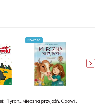
Nowość
Ale z ciebie kąsek! Tyranozaur. Tom 1
Mleczna przyjaźń. Opowieść o tym, skąd się bierze mleko