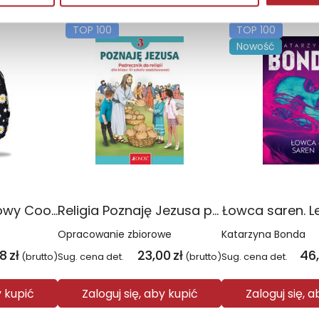
TOP 100
TOP 100
Nowość
Plecak młodzieżowy Coolpack Jerry Daisy Black
Religia Poznaję Jezusa podręcznik dla klasy 3 szkoły podstawowej
Łowca saren. L
Opracowanie zbiorowe
Katarzyna Bonda
08
zł
23,00
zł
46
(brutto)
Sug. cena det.
(brutto)
Sug. cena det.
y kupić
Zaloguj się, aby kupić
Zaloguj się, 