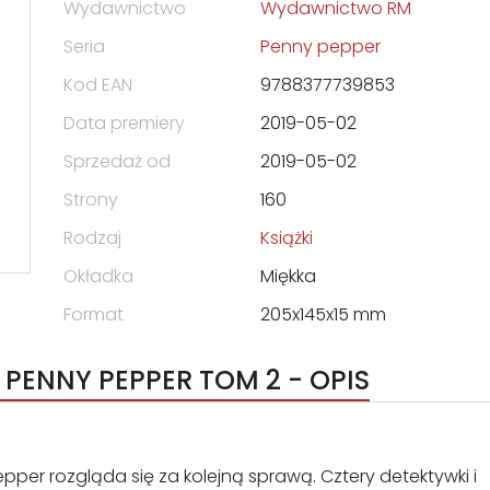
Wydawnictwo
Wydawnictwo RM
Seria
Penny pepper
Kod EAN
9788377739853
Data premiery
2019-05-02
Sprzedaż od
2019-05-02
Strony
160
Rodzaj
Książki
Okładka
Miękka
Format
205x145x15 mm
PENNY PEPPER TOM 2 - OPIS
er rozgląda się za kolejną sprawą. Cztery detektywki i