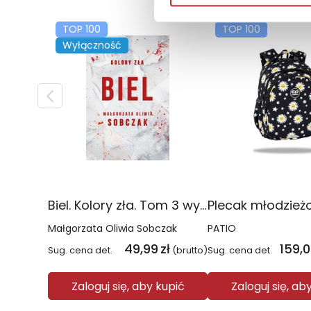
TOP 100
TOP 100
Wyłączność
Biel. Kolory zła. Tom 3 wyd. 2025
Małgorzata Oliwia Sobczak
PATIO
49,99
zł
159,
Sug. cena det.
(brutto)
Sug. cena det.
Zaloguj się, aby kupić
Zaloguj się, ab