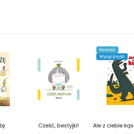
Nowość
Wyłączność
żę
Cześć, bestyjki!