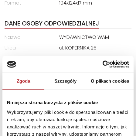
Format
194x124x17 mm
DANE OSOBY ODPOWIEDZIALNEJ
Nazwa
WYDAWNICTWO WAM
Ulica
ul. KOPERNIKA 26
Kod pocztowy
31-501
Miasto
Kraków
E-mail
handlowy@wydawnictwo
Zgoda
Szczegóły
O plikach cookies
wam.pl
Niniejsza strona korzysta z plików cookie
INNI KLIENCI KUPOWALI
Wykorzystujemy pliki cookie do spersonalizowania treści
i reklam, aby oferować funkcje społecznościowe i
analizować ruch w naszej witrynie. Informacje o tym, jak
korzystasz z naszej witryny, udostępniamy partnerom