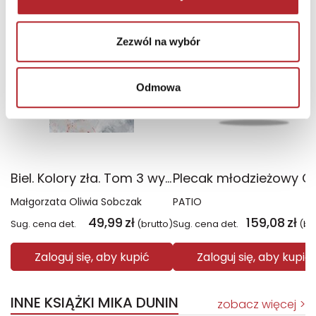
Wyłączność
Zezwól na wybór
Odmowa
Biel. Kolory zła. Tom 3 wyd. 2025
Małgorzata Oliwia Sobczak
PATIO
49,99
zł
159,08
zł
Sug. cena det.
(brutto)
Sug. cena det.
(br
Zaloguj się, aby kupić
Zaloguj się, aby kupić
INNE KSIĄŻKI MIKA DUNIN
zobacz więcej