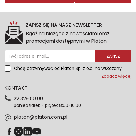
ZAPISZ SIĘ NA NASZ NEWSLETTER
Bądź na bieżąco z nowościami oraz
promocjami dostępnymi w Platon.
ZAPISZ
Chcę otrzymywać od Platon Sp. z o.o. na wskazany
przeze mnie adres e-mail informacje marketingowe
Zobacz więcej
dotyczące oferty platon.com.pl. Wszelkie informacje
KONTAKT
dotyczące danych osobowych znajdziesz w naszej
Polityce prywatności. Zgodę możesz wycofać w
22 329 50 00
każdym czasie. Wycofanie zgody nie wpłynie na
poniedziałek - piątek 8:00-16:00
zgodność z prawem przetwarzania dokonanego przed
jej wycofaniem.*
platon@platon.com.pl