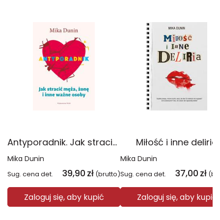
Antyporadnik. Jak stracić męża, żonę i inne ważne osoby wyd. 4
Miłość i inne deliria
Mika Dunin
Mika Dunin
39,90
zł
37,00
zł
Sug. cena det.
(brutto)
Sug. cena det.
(br
Zaloguj się, aby kupić
Zaloguj się, aby kupić