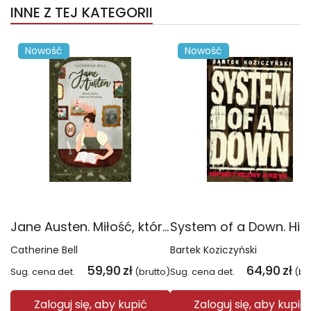
INNE Z TEJ KATEGORII
Nowość
Nowość
Jane Austen. Miłość, która stała się literaturą
Catherine Bell
Bartek Koziczyński
59,90
zł
64,90
zł
Sug. cena det.
(brutto)
Sug. cena det.
(br
Zaloguj się, aby kupić
Zaloguj się, aby kupić