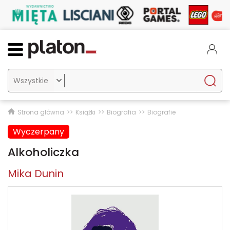

Strona główna
Książki
Biografia
Biografie
Wyczerpany
Alkoholiczka
Mika Dunin