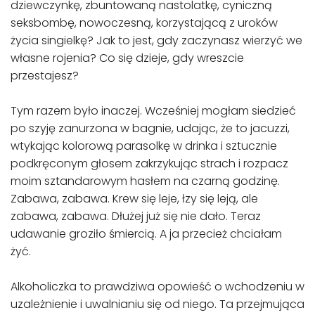
dziewczynkę, zbuntowaną nastolatkę, cyniczną
seksbombę, nowoczesną, korzystającą z uroków
życia singielkę? Jak to jest, gdy zaczynasz wierzyć we
własne rojenia? Co się dzieje, gdy wreszcie
przestajesz?
Tym razem było inaczej. Wcześniej mogłam siedzieć
po szyję zanurzona w bagnie, udając, że to jacuzzi,
wtykając kolorową parasolkę w drinka i sztucznie
podkręconym głosem zakrzykując strach i rozpacz
moim sztandarowym hasłem na czarną godzinę.
Zabawa, zabawa. Krew się leje, łzy się leją, ale
zabawa, zabawa. Dłużej już się nie dało. Teraz
udawanie groziło śmiercią. A ja przecież chciałam
żyć.
Alkoholiczka to prawdziwa opowieść o wchodzeniu w
uzależnienie i uwalnianiu się od niego. Ta przejmująca