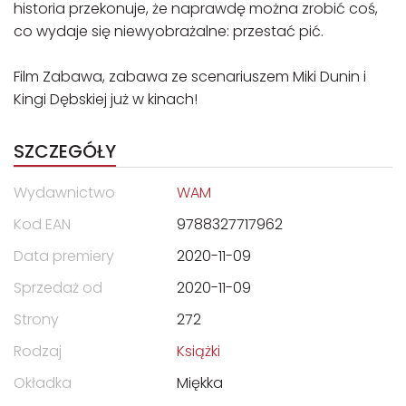
historia przekonuje, że naprawdę można zrobić coś,
co wydaje się niewyobrażalne: przestać pić.
Film Zabawa, zabawa ze scenariuszem Miki Dunin i
Kingi Dębskiej już w kinach!
SZCZEGÓŁY
Wydawnictwo
WAM
Kod EAN
9788327717962
Data premiery
2020-11-09
Sprzedaż od
2020-11-09
Strony
272
Rodzaj
Książki
Okładka
Miękka