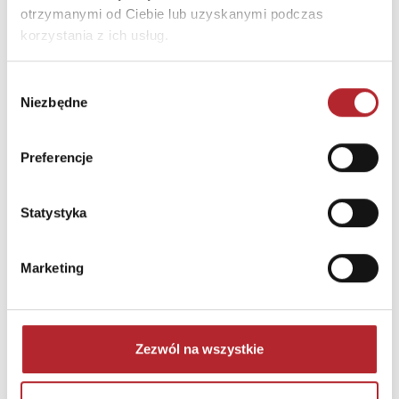
otrzymanymi od Ciebie lub uzyskanymi podczas
korzystania z ich usług.
Brak danych
Wybór
Niezbędne
zgody
Preferencje
Statystyka
NAJCZĘŚCIEJ KUPOWANE
zobacz więcej
Marketing
TOP 100
TOP 100
Wyłączność
Zezwól na wszystkie