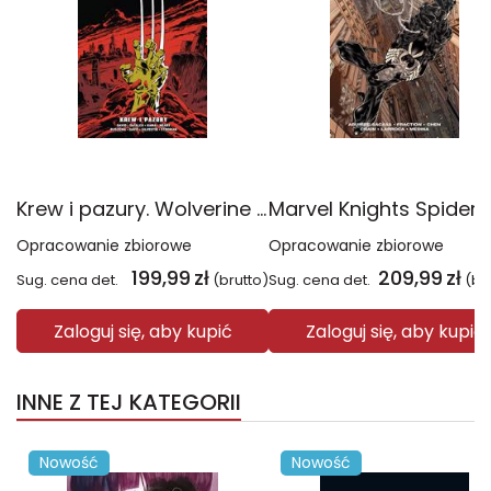
Krew i pazury. Wolverine Epic Collection
Opracowanie zbiorowe
Opracowanie zbiorowe
199,99
zł
209,99
zł
Sug. cena det.
(brutto)
Sug. cena det.
(br
Zaloguj się, aby kupić
Zaloguj się, aby kupić
INNE Z TEJ KATEGORII
Nowość
Nowość