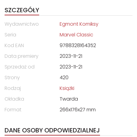
SZCZEGÓŁY
Wydawnictwo
Egmont Komiksy
Seria
Marvel Classic
Kod EAN
9788328164352
Data premiery
2023-11-21
Sprzedaż od
2023-11-21
Strony
420
Rodzaj
Książki
Okładka
Twarda
Format
266x176x27 mm
DANE OSOBY ODPOWIEDZIALNEJ