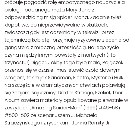
próbuje pogodzić rolę empatycznego nauczyciela
biologii i oddanego męża Mary Jane z
odpowiedzialną misją Spider-Mana. Zadanie tyleż
kłopotliwe, co nieprzewidywalne w skutkach,
zwłaszcza gdy jest oczerniany w telewizji przez
tajemniczą kobietę i przyjmuje ryzykowne zlecenie od
gangstera z mroczną przeszłością. Na jego życie
czyha między innymi powstały z martwych (i to
trzynastu!) Digger. Jakby tego było mało, Pajączek
przenosi się w czasie i musi stawić czoła dawnym
wrogom, takim jak Sandman, Electro, Mysterio i Hulk.
Na szczęście w dramatycznych chwilach pojawiają
się znajomi sojusznicy: Doktor Strange, Ezekiel, Thor…
Album zawiera materiały opublikowane pierwotnie w
zeszytach „Amazing Spider-Man" (1999) #46–58 i
#500–502 ze scenariuszem J. Michaela
Straczynskiego i z rysunkami Johna Romity Jr.