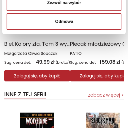
Zezwól na wybór
Odmowa
Biel. Kolory zła. Tom 3 wyd. 2025
Małgorzata Oliwia Sobczak
PATIO
49,99
zł
159,08
zł
Sug. cena det.
(brutto)
Sug. cena det.
(br
Zaloguj się, aby kupić
Zaloguj się, aby kupić
INNE Z TEJ SERII
zobacz więcej