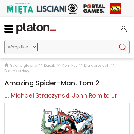

Strona główna
Książki
Komiksy
Dla dorosłych
Dla młodzieży
Amazing Spider-Man. Tom 2
J. Michael Straczynski
John Romita Jr