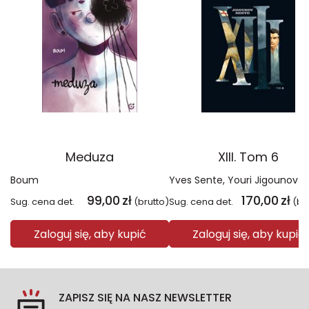
Meduza
XIII. Tom 6
Boum
Yves Sente
Youri Jigounov
99,00
zł
170,00
zł
Sug. cena det.
(brutto)
Sug. cena det.
(br
Zaloguj się, aby kupić
Zaloguj się, aby kupić
ZAPISZ SIĘ NA NASZ NEWSLETTER