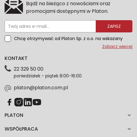
Bądź na bieżąco z nowościami oraz
promocjami dostępnymi w Platon.
ZAPISZ
Chcę otrzymywać od Platon Sp. z o.o. na wskazany
przeze mnie adres e-mail informacje marketingowe
Zobacz więcej
dotyczące oferty platon.com.pl. Wszelkie informacje
KONTAKT
dotyczące danych osobowych znajdziesz w naszej
Polityce prywatności. Zgodę możesz wycofać w
22 329 50 00
każdym czasie. Wycofanie zgody nie wpłynie na
poniedziałek - piątek 8:00-16:00
zgodność z prawem przetwarzania dokonanego przed
jej wycofaniem.*
platon@platon.com.pl
PLATON
WSPÓŁPRACA