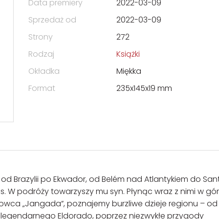
Data premiery
2022-03-09
Sprzedaż od
2022-03-09
Strony
272
Rodzaj
Książki
Okładka
Miękka
Format
235x145x19 mm
 od Brazylii po Ekwador, od Belém nad Atlantykiem do San
s. W podróży towarzyszy mu syn. Płynąc wraz z nimi w gó
arowca „Jangada”, poznajemy burzliwe dzieje regionu – od
legendarnego Eldorado, poprzez niezwykłe przygody