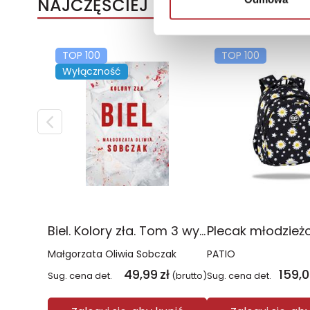
NAJCZĘŚCIEJ KUPOWANE
TOP 100
TOP 100
Wyłączność
Biel. Kolory zła. Tom 3 wyd. 2025
Małgorzata Oliwia Sobczak
PATIO
49,99
zł
159,
Sug. cena det.
(brutto)
Sug. cena det.