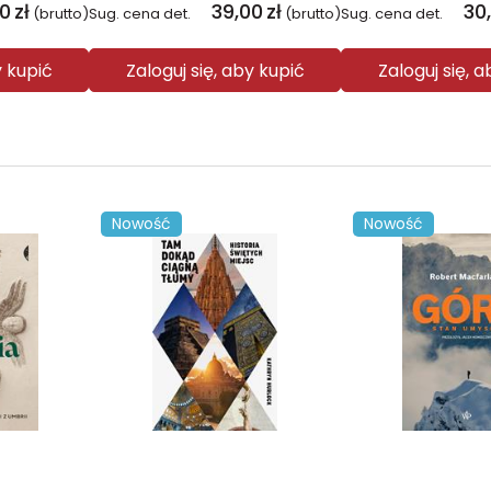
0
zł
39,00
zł
30
(brutto)
Sug. cena det.
(brutto)
Sug. cena det.
y kupić
Zaloguj się, aby kupić
Zaloguj się, 
Nowość
Nowość