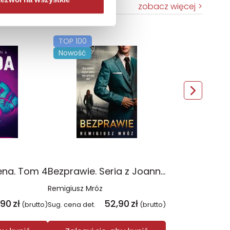
zobacz więcej
TOP 100
Nowość
ena. Tom 4
Bezprawie. Seria z Joanną Chyłką. Tom 20
Remigiusz Mróz
,90
zł
52,90
zł
(brutto)
Sug. cena det.
(brutto)