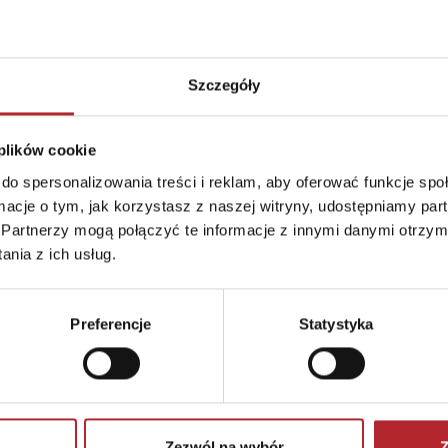
Szczegóły
 plików cookie
do spersonalizowania treści i reklam, aby oferować funkcje sp
Brak danych
ormacje o tym, jak korzystasz z naszej witryny, udostępniamy p
Partnerzy mogą połączyć te informacje z innymi danymi otrzym
nia z ich usług.
Preferencje
Statystyka
Zezwól na wybór
Z