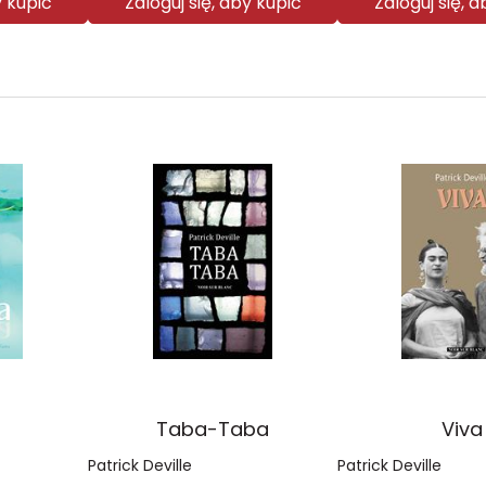
y kupić
Zaloguj się, aby kupić
Zaloguj się, 
Taba-Taba
Viva
Patrick Deville
Patrick Deville