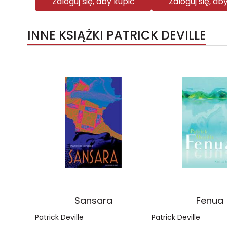
Zaloguj się, aby kupić
Zaloguj się, ab
INNE KSIĄŻKI PATRICK DEVILLE
Sansara
Fenua
Patrick Deville
Patrick Deville