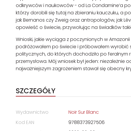
odkrywców i naukowców - od La Condamine’a po A
którzy dorobili się tutaj na zbieraniu kauczuku, a po
jak Bernanos czy Zweig oraz antropologów, jak Lévi-
opowieść o świecie, przywołując na świadków taki
Wnioski, jakie wyciąga z poczynionych w Amazonii
podróżowałem po świecie i próbowałem wyrobić so
politycznych, do których dochodziło po feralnym r
przemysłowa. Mój wniosek był jeden: niezależnie od
najważniejszym zagrożeniem stawał się obecny kry
SZCZEGÓŁY
Wydawnictwo
Noir Sur Blanc
Kod EAN
9788373927506