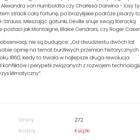
lexandra von Humboldta czy Charlesa Darwina - losy ty
tem stracili całą fortunę, po brazylijskie podróże pisarzy t
Strauss. Mieszając gatunki, Deville snuje swoją literacką
e postaci jak Montaigne, Blaise Cendrars, czy Roger Case
 obserwacji, nie są budujące: „Od dwudziestu dwóch lat
bie opinię na temat burzliwych przemian historycznych 
oku 1860, kiedy to trwała w najlepsze druga rewolucja
 konfliktów i perypetii związanych z rozwojem technologii
zys klimatyczny”.
Strony
272
Rodzaj
Książki