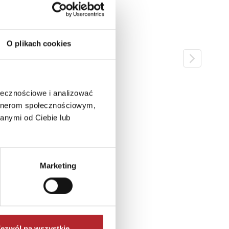
O plikach cookies
ołecznościowe i analizować
artnerom społecznościowym,
anymi od Ciebie lub
Marketing
ezwól na wszystkie