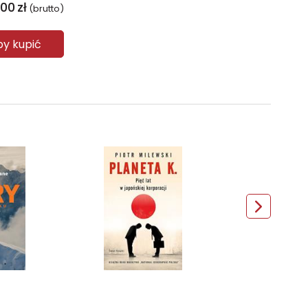
,00
zł
(brutto)
aby kupić