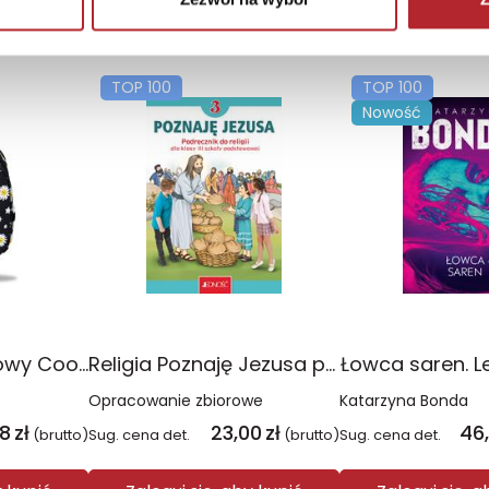
TOP 100
TOP 100
Nowość
Plecak młodzieżowy Coolpack Jerry Daisy Black
Religia Poznaję Jezusa podręcznik dla klasy 3 szkoły podstawowej
Łowca saren. L
Opracowanie zbiorowe
Katarzyna Bonda
08
zł
23,00
zł
46
(brutto)
Sug. cena det.
(brutto)
Sug. cena det.