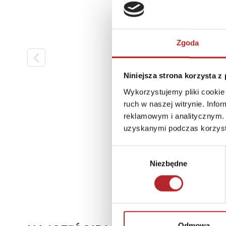
Zgoda
Niniejsza strona korzysta z
Wykorzystujemy pliki cookie 
ruch w naszej witrynie. Inf
reklamowym i analitycznym. 
uzyskanymi podczas korzysta
Wybór
Niezbędne
zgody
Odmowa