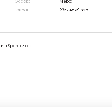
Okładka
Miękka
Format
235x145x19 mm
lanc Spółka z o.o