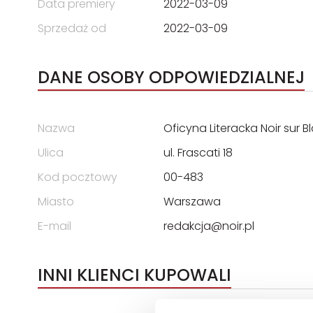
Data premiery
2022-03-09
Sprzedaż od
2022-03-09
DANE OSOBY ODPOWIEDZIALNEJ
Nazwa
Oficyna Literacka Noir sur B
Ulica
ul. Frascati 18
Kod pocztowy
00-483
Miasto
Warszawa
E-mail
redakcja@noir.pl
INNI KLIENCI KUPOWALI