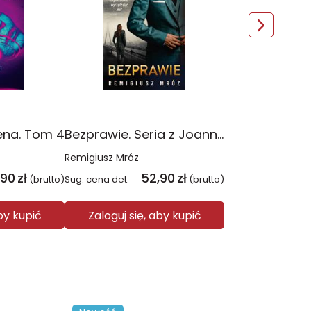
ena. Tom 4
Bezprawie. Seria z Joanną Chyłką. Tom 20
Remigiusz Mróz
,90
zł
52,90
zł
(brutto)
Sug. cena det.
(brutto)
aby kupić
Zaloguj się, aby kupić