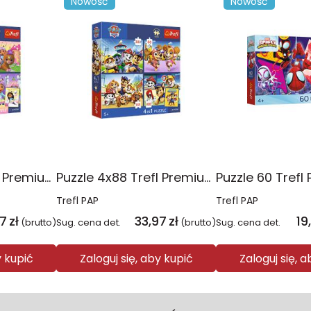
Nowość
Nowość
Puzzle 4x88 Trefl Premium Plus Kids Kocie harce Koci Domek Gabi 34694
Puzzle 4x88 Trefl Premium Plus Kids Psia Straż Psi Patrol 34693
Trefl PAP
Trefl PAP
97
zł
33,97
zł
19
(brutto)
Sug. cena det.
(brutto)
Sug. cena det.
y kupić
Zaloguj się, aby kupić
Zaloguj się, 