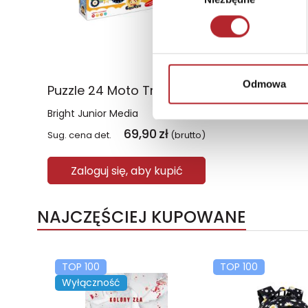
Odmowa
Puzzle 24 Moto Traktor CzuCzu
Bright Junior Media
69,90
zł
Sug. cena det.
(brutto)
Zaloguj się, aby kupić
NAJCZĘŚCIEJ KUPOWANE
TOP 100
TOP 100
Wyłączność