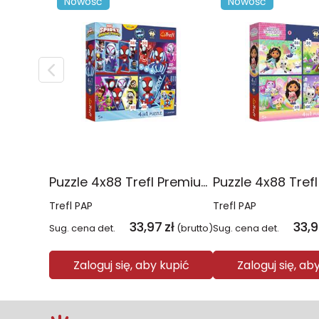
Nowość
Nowość
Puzzle 4x88 Trefl Premium Plus Kids Pajęczy dzień Spidey 34696
Trefl PAP
Trefl PAP
33,97
zł
33,
Sug. cena det.
(brutto)
Sug. cena det.
Zaloguj się, aby kupić
Zaloguj się, ab