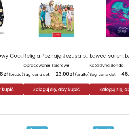
Plecak młodzieżowy Coolpack Jerry Daisy Black
Religia Poznaję Jezusa podręcznik dla klasy 3 szkoły podstawowej
Łowca saren. L
Opracowanie zbiorowe
Katarzyna Bonda
08
zł
23,00
zł
46
(brutto)
Sug. cena det.
(brutto)
Sug. cena det.
y kupić
Zaloguj się, aby kupić
Zaloguj się, 