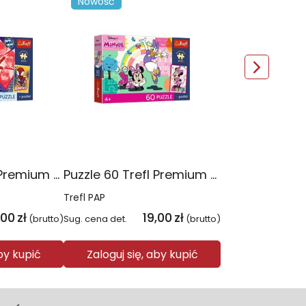
Nowość
Puzzle 60 Trefl Premium Plus Kids Niesamowita przygoda Spidey Marvel 17429
Puzzle 60 Trefl Premium Plus Kids Uśmiech Minnie Disney 17428
Trefl PAP
,00
zł
19,00
zł
(brutto)
Sug. cena det.
(brutto)
aby kupić
Zaloguj się, aby kupić