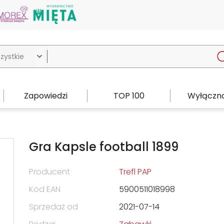

Zapowiedzi
TOP 100
Wyłączno
Gra Kapsle football 1899
Producent
Trefl PAP
Kod EAN
5900511018998
Sprzedaż od
2021-07-14