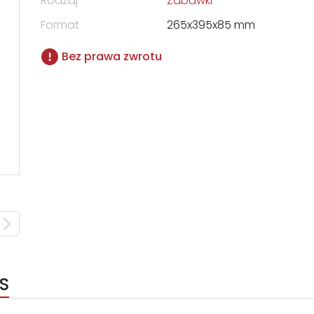
Rodzaj
Zabawki
Format
265x395x85 mm
Bez prawa zwrotu
S