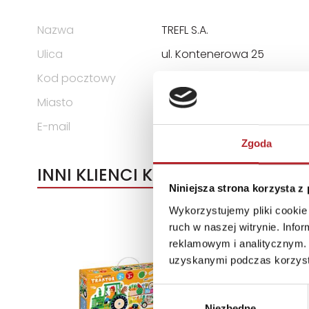
Nazwa
TREFL S.A.
Ulica
ul. Kontenerowa 25
Kod pocztowy
81-155
Miasto
Gdynia
E-mail
trefl@trefl.com
Zgoda
INNI KLIENCI KUPOWALI
Niniejsza strona korzysta z
Wykorzystujemy pliki cookie 
ruch w naszej witrynie. Inf
reklamowym i analitycznym. 
uzyskanymi podczas korzysta
Wybór
Niezbędne
zgody