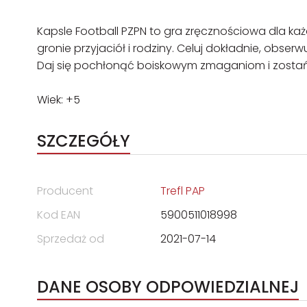
Kapsle Football PZPN to gra zręcznościowa dla każd
gronie przyjaciół i rodziny. Celuj dokładnie, obse
Daj się pochłonąć boiskowym zmaganiom i zostań
Wiek: +5
SZCZEGÓŁY
Producent
Trefl PAP
Kod EAN
5900511018998
Sprzedaż od
2021-07-14
DANE OSOBY ODPOWIEDZIALNEJ