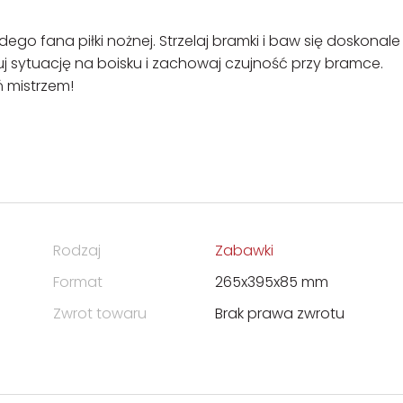
ego fana piłki nożnej. Strzelaj bramki i baw się doskonale
rwuj sytuację na boisku i zachowaj czujność przy bramce.
 mistrzem!
Rodzaj
Zabawki
Format
265x395x85 mm
Zwrot towaru
Brak prawa zwrotu