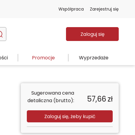
Współpraca
Zarejestruj się
Zaloguj się
ści
Promocje
Wyprzedaże
Sugerowana cena
57,66
zł
detaliczna (brutto):
Zaloguj się, żeby kupić