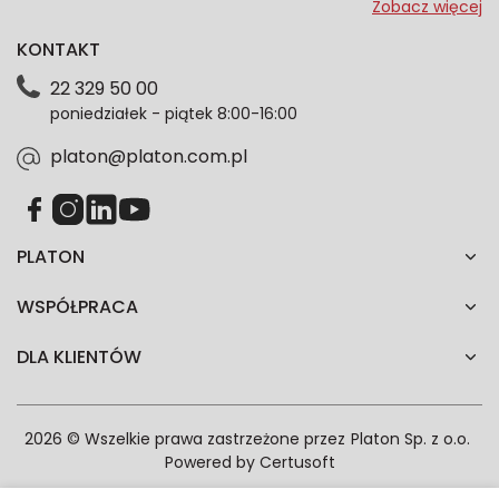
przeze mnie adres e-mail informacje marketingowe
Zobacz więcej
dotyczące oferty platon.com.pl. Wszelkie informacje
KONTAKT
dotyczące danych osobowych znajdziesz w naszej
Polityce prywatności. Zgodę możesz wycofać w
22 329 50 00
każdym czasie. Wycofanie zgody nie wpłynie na
poniedziałek - piątek 8:00-16:00
zgodność z prawem przetwarzania dokonanego przed
jej wycofaniem.*
platon@platon.com.pl
PLATON
WSPÓŁPRACA
DLA KLIENTÓW
2026 © Wszelkie prawa zastrzeżone przez
Platon Sp. z o.o.
Powered by
Certusoft