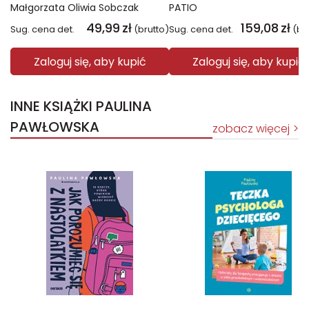
Małgorzata Oliwia Sobczak
PATIO
49,99
zł
159,08
zł
Sug. cena det.
(brutto)
Sug. cena det.
(br
Zaloguj się, aby kupić
Zaloguj się, aby kupić
INNE KSIĄŻKI PAULINA
PAWŁOWSKA
zobacz więcej