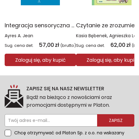
Integracja sensoryczna a zaburzenia uczenia się
Ayres A. Jean
Kasia Bębenek
Agnieszka Lampkow
57,00
zł
62,00
zł
Sug. cena det.
(brutto)
Sug. cena det.
(br
Zaloguj się, aby kupić
Zaloguj się, aby kupić
ZAPISZ SIĘ NA NASZ NEWSLETTER
Bądź na bieżąco z nowościami oraz
promocjami dostępnymi w Platon.
ZAPISZ
Chcę otrzymywać od Platon Sp. z o.o. na wskazany