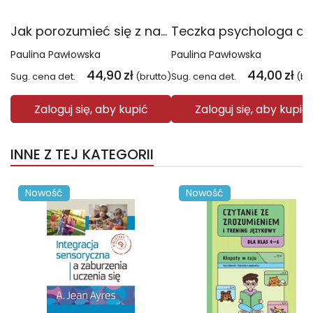
Jak porozumieć się z nastolatkiem. 10 rzeczy, które powinien wiedzieć każdy rodzic
Paulina Pawłowska
Paulina Pawłowska
44,90
zł
44,00
zł
Sug. cena det.
(brutto)
Sug. cena det.
(br
Zaloguj się, aby kupić
Zaloguj się, aby kupić
INNE Z TEJ KATEGORII
Nowość
Nowość