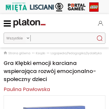

Strona główna
Książki
Logopedia,Pedagogika,Dydaktyka
Gra Kłębki emocji karciana
wspierająca rozwój emocjonalno-
społeczny dzieci
Paulina Pawłowska