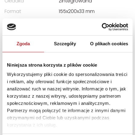
Okładka
Zintegrowana
Format
155x200x33 mm
Kategoria wiekowa
5 - 9
Kraj produkcji
PL
Zgoda
Szczegóły
O plikach cookies
DANE OSOBY ODPOWIEDZIALNEJ
Niniejsza strona korzysta z plików cookie
Nazwa
GRUPA WYDAWNICZA
HARMONIA SPÓŁKA Z
Wykorzystujemy pliki cookie do spersonalizowania treści
OGRANICZONĄ
i reklam, aby oferować funkcje społecznościowe i
ODPOWIEDZIALNOŚCIĄ
analizować ruch w naszej witrynie. Informacje o tym, jak
korzystasz z naszej witryny, udostępniamy partnerom
Ulica
ul. Kartuska 426
społecznościowym, reklamowym i analitycznym.
Kod pocztowy
80-125
Partnerzy mogą połączyć te informacje z innymi danymi
otrzymanymi od Ciebie lub uzyskanymi podczas
Miasto
Gdańsk
korzystania z ich usług.
E-mail
harmonia@harmonia.edu.