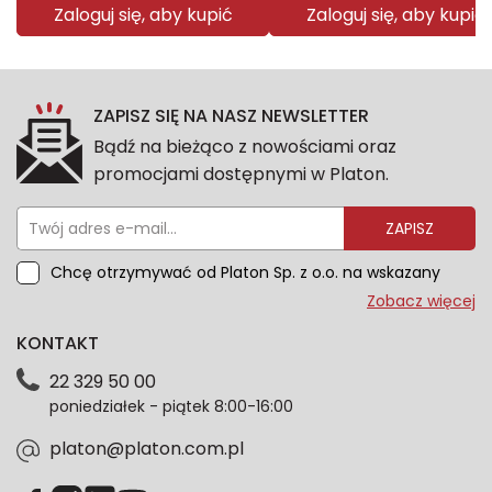
Zaloguj się, aby kupić
Zaloguj się, aby kupić
ZAPISZ SIĘ NA NASZ NEWSLETTER
Bądź na bieżąco z nowościami oraz
promocjami dostępnymi w Platon.
ZAPISZ
Chcę otrzymywać od Platon Sp. z o.o. na wskazany
przeze mnie adres e-mail informacje marketingowe
Zobacz więcej
dotyczące oferty platon.com.pl. Wszelkie informacje
KONTAKT
dotyczące danych osobowych znajdziesz w naszej
Polityce prywatności. Zgodę możesz wycofać w
22 329 50 00
każdym czasie. Wycofanie zgody nie wpłynie na
poniedziałek - piątek 8:00-16:00
zgodność z prawem przetwarzania dokonanego przed
jej wycofaniem.*
platon@platon.com.pl