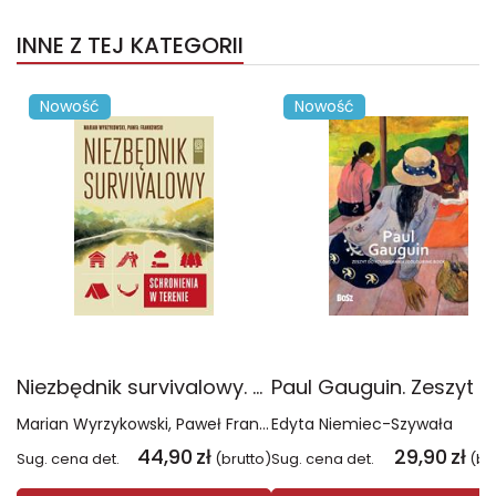
INNE Z TEJ KATEGORII
Nowość
Nowość
Niezbędnik survivalowy. Schronienia w terenie
Marian Wyrzykowski
Paweł Frankowski
Edyta Niemiec-Szywała
44,90
zł
29,90
zł
Sug. cena det.
(brutto)
Sug. cena det.
(br