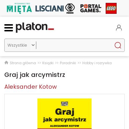

Strona główna
Książki
Poradniki
Hobby i rozrywka
Graj jak arcymistrz
Aleksander Kotow