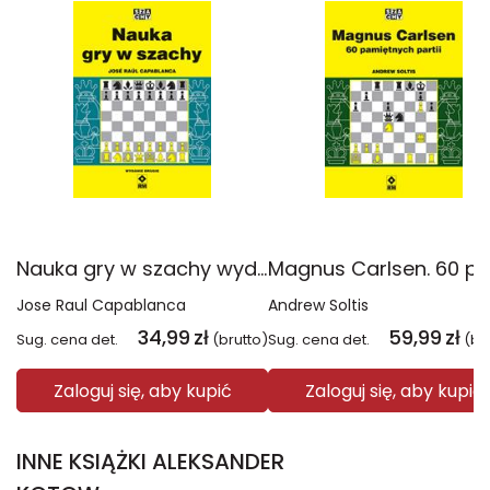
Nauka gry w szachy wyd. 2026
Jose Raul Capablanca
Andrew Soltis
34,99
zł
59,99
zł
Sug. cena det.
(brutto)
Sug. cena det.
(br
Zaloguj się, aby kupić
Zaloguj się, aby kupić
INNE KSIĄŻKI ALEKSANDER