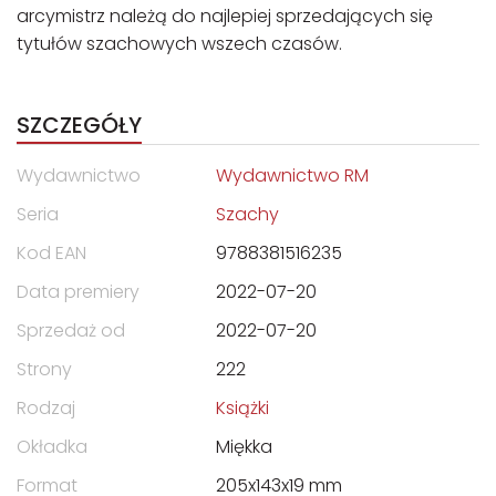
arcymistrz należą do najlepiej sprzedających się
tytułów szachowych wszech czasów.
SZCZEGÓŁY
Wydawnictwo
Wydawnictwo RM
Seria
Szachy
Kod EAN
9788381516235
Data premiery
2022-07-20
Sprzedaż od
2022-07-20
Strony
222
Rodzaj
Książki
Okładka
Miękka
Format
205x143x19 mm