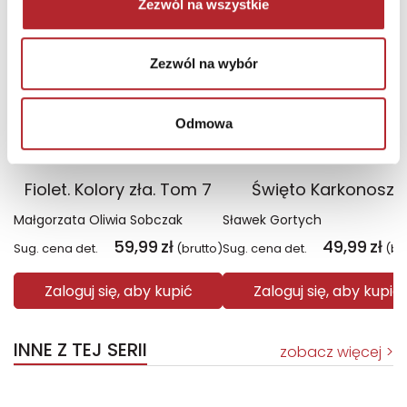
Zezwól na wszystkie
Zezwól na wybór
Odmowa
Fiolet. Kolory zła. Tom 7
Święto Karkonoszy
Małgorzata Oliwia Sobczak
Sławek Gortych
59,99
zł
49,99
zł
Sug. cena det.
(brutto)
Sug. cena det.
(br
Zaloguj się, aby kupić
Zaloguj się, aby kupić
INNE Z TEJ SERII
zobacz więcej