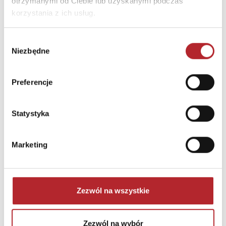
otrzymanymi od Ciebie lub uzyskanymi podczas
korzystania z ich usług.
Wybór
Niezbędne
zgody
Preferencje
Statystyka
NAJCZĘŚCIEJ KUPOWANE
zobacz więcej
Marketing
TOP 100
TOP 100
Wyłączność
Wyłączność
Zezwól na wszystkie
Zezwól na wybór