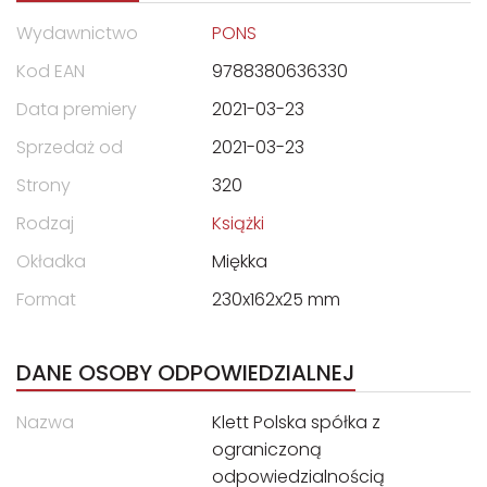
Wydawnictwo
PONS
Kod EAN
9788380636330
Data premiery
2021-03-23
Sprzedaż od
2021-03-23
Strony
320
Rodzaj
Książki
Okładka
Miękka
Format
230x162x25 mm
DANE OSOBY ODPOWIEDZIALNEJ
Nazwa
Klett Polska spółka z
ograniczoną
odpowiedzialnością