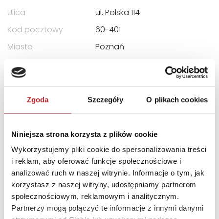
Ulica
ul. Polska 114
Kod pocztowy
60-401
Miasto
Poznań
E-mail
doradcy@klett.pl
INNI KLIENCI KUPOWALI
Zgoda
Szczegóły
O plikach cookies
Niniejsza strona korzysta z plików cookie
Wykorzystujemy pliki cookie do spersonalizowania treści
i reklam, aby oferować funkcje społecznościowe i
analizować ruch w naszej witrynie. Informacje o tym, jak
korzystasz z naszej witryny, udostępniamy partnerom
społecznościowym, reklamowym i analitycznym.
Partnerzy mogą połączyć te informacje z innymi danymi
Brak danych