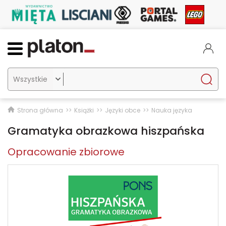

Strona główna
Książki
Języki obce
Nauka języka
Gramatyka obrazkowa hiszpańska
Opracowanie zbiorowe