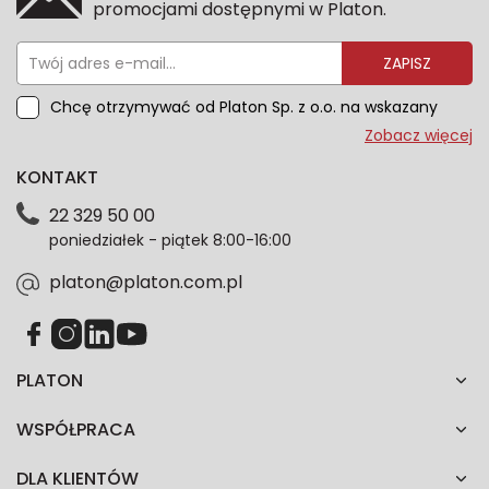
promocjami dostępnymi w Platon.
ZAPISZ
Chcę otrzymywać od Platon Sp. z o.o. na wskazany
przeze mnie adres e-mail informacje marketingowe
Zobacz więcej
dotyczące oferty platon.com.pl. Wszelkie informacje
KONTAKT
dotyczące danych osobowych znajdziesz w naszej
Polityce prywatności. Zgodę możesz wycofać w
22 329 50 00
każdym czasie. Wycofanie zgody nie wpłynie na
poniedziałek - piątek 8:00-16:00
zgodność z prawem przetwarzania dokonanego przed
jej wycofaniem.*
platon@platon.com.pl
PLATON
WSPÓŁPRACA
DLA KLIENTÓW