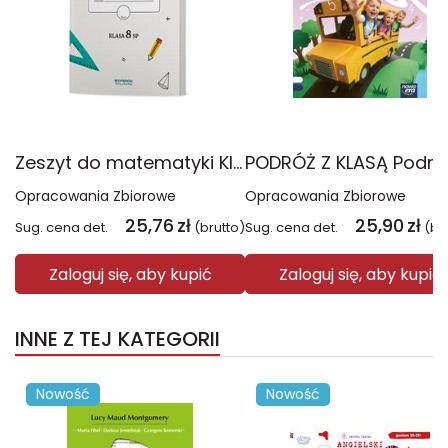
Zeszyt do matematyki Klasa 8 SP Notatki z lekcji
Opracowania Zbiorowe
Opracowania Zbiorowe
25,76
zł
25,90
zł
Sug. cena det.
(brutto)
Sug. cena det.
(br
Zaloguj się, aby kupić
Zaloguj się, aby kupić
INNE Z TEJ KATEGORII
Nowość
Nowość