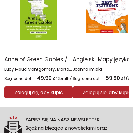
Anne of Green Gables / Ania z Zielonego Wzgórza do czytania po angielsku. Słownik + ćwiczenia + MP3. Klasyka po angielsku
Lucy Maud Montgomery
Marta Fihel
Joanna Imiela
Dariusz Jemielniak
49,90
zł
59,90
zł
Sug. cena det.
(brutto)
Sug. cena det.
(br
Zaloguj się, aby kupić
Zaloguj się, aby kupić
ZAPISZ SIĘ NA NASZ NEWSLETTER
Bądź na bieżąco z nowościami oraz