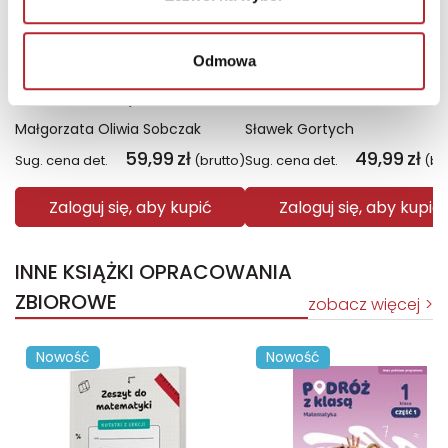
Odmowa
Fiolet. Kolory zła. Tom 7
Święto Karkonoszy
Małgorzata Oliwia Sobczak
Sławek Gortych
59,99
zł
49,99
zł
Sug. cena det.
(brutto)
Sug. cena det.
(br
Zaloguj się, aby kupić
Zaloguj się, aby kupić
INNE KSIĄŻKI OPRACOWANIA
ZBIOROWE
zobacz więcej
Nowość
Nowość