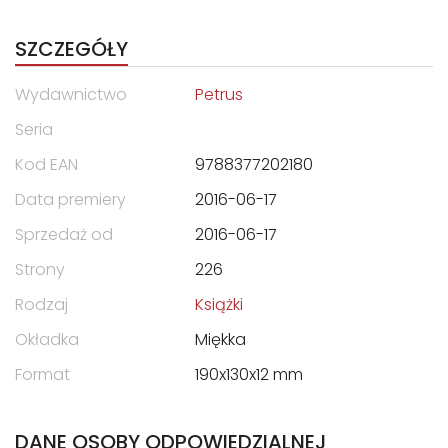
SZCZEGÓŁY
Wydawnictwo
Petrus
Seria
Kod EAN
9788377202180
Data premiery
2016-06-17
Sprzedaż od
2016-06-17
Strony
226
Rodzaj
Książki
Okładka
Miękka
Format
190x130x12 mm
DANE OSOBY ODPOWIEDZIALNEJ