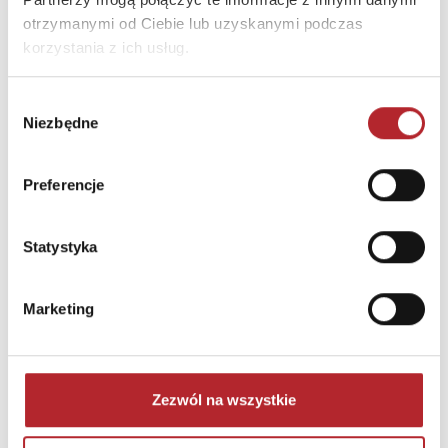
otrzymanymi od Ciebie lub uzyskanymi podczas
korzystania z ich usług.
Brak danych
Wybór
Niezbędne
zgody
Preferencje
Statystyka
NAJCZĘŚCIEJ KUPOWANE
zobacz więcej
Marketing
TOP 100
TOP 100
Wyłączność
Zezwól na wszystkie