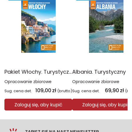
Pakiet Włochy. Turystyczny przewodnik bez retuszu Tom 1-2
Opracowanie zbiorowe
Opracowanie zbiorowe
109,00
zł
69,90
zł
Sug. cena det.
(brutto)
Sug. cena det.
(br
Zaloguj się, aby kupić
Zaloguj się, aby kupić
ZAPISZ SIĘ NA NASZ NEWSLETTER