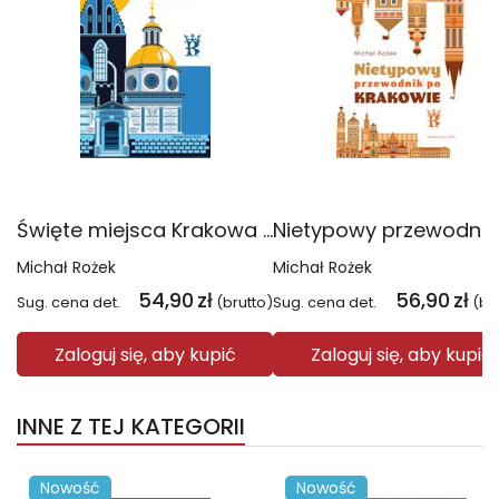
Święte miejsca Krakowa wyd. 2024
Michał Rożek
Michał Rożek
54,90
zł
56,90
zł
Sug. cena det.
(brutto)
Sug. cena det.
(br
Zaloguj się, aby kupić
Zaloguj się, aby kupić
INNE Z TEJ KATEGORII
Nowość
Nowość