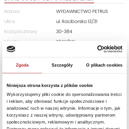
Nazwa
WYDAWNICTWO PETRUS
Ulica
ul. Raciborska 13/31
Kod pocztowy
30-384
Miasto
KRAKÓW
E-mail
wydawnictwo@wydawnic
twopetrus.pl
Zgoda
Szczegóły
O plikach cookies
INNI KLIENCI KUPOWALI
Niniejsza strona korzysta z plików cookie
Wykorzystujemy pliki cookie do spersonalizowania treści
i reklam, aby oferować funkcje społecznościowe i
analizować ruch w naszej witrynie. Informacje o tym, jak
korzystasz z naszej witryny, udostępniamy partnerom
społecznościowym, reklamowym i analitycznym.
Partnerzy mogą połączyć te informacje z innymi danymi