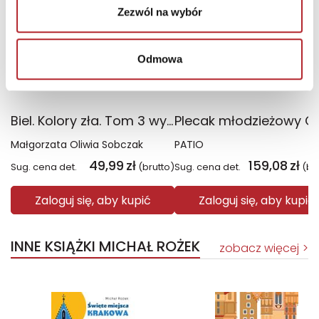
Zezwól na wybór
Odmowa
Biel. Kolory zła. Tom 3 wyd. 2025
Małgorzata Oliwia Sobczak
PATIO
49,99
zł
159,08
zł
Sug. cena det.
(brutto)
Sug. cena det.
(br
Zaloguj się, aby kupić
Zaloguj się, aby kupić
INNE KSIĄŻKI MICHAŁ ROŻEK
zobacz więcej