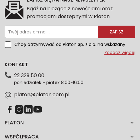
Bądź na bieżąco z nowościami oraz
promocjami dostępnymi w Platon.
ZAPISZ
Chcę otrzymywać od Platon Sp. z o.o. na wskazany
przeze mnie adres e-mail informacje marketingowe
Zobacz więcej
dotyczące oferty platon.com.pl. Wszelkie informacje
KONTAKT
dotyczące danych osobowych znajdziesz w naszej
Polityce prywatności. Zgodę możesz wycofać w
22 329 50 00
każdym czasie. Wycofanie zgody nie wpłynie na
poniedziałek - piątek 8:00-16:00
zgodność z prawem przetwarzania dokonanego przed
jej wycofaniem.*
platon@platon.com.pl
PLATON
WSPÓŁPRACA