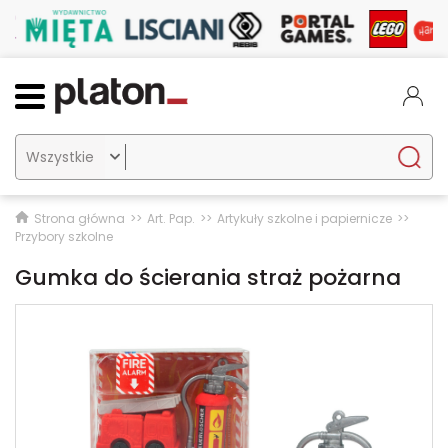

Strona główna
Art. Pap.
Artykuły szkolne i papiernicze
Przybory szkolne
Gumka do ścierania straż pożarna