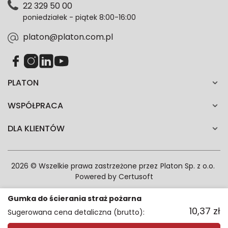
22 329 50 00
każdym czasie. Wycofanie zgody nie wpłynie na
poniedziałek - piątek 8:00-16:00
zgodność z prawem przetwarzania dokonanego przed
jej wycofaniem.*
platon@platon.com.pl
PLATON
WSPÓŁPRACA
DLA KLIENTÓW
2026 © Wszelkie prawa zastrzeżone przez
Platon Sp. z o.o.
Powered by
Certusoft
Gumka do ścierania straż pożarna
10,37
zł
Sugerowana cena detaliczna (brutto):