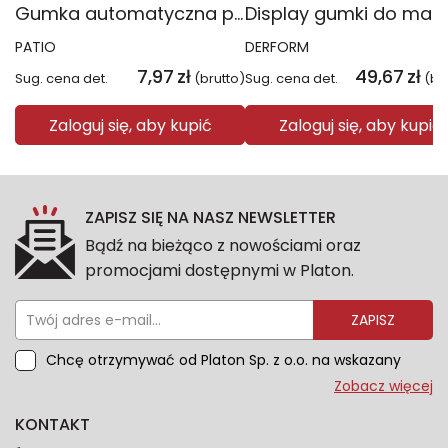
Gumka automatyczna pastel Hello Kitty 1szt.mix
PATIO
DERFORM
7,97
zł
49,67
zł
Sug. cena det.
(brutto)
Sug. cena det.
(br
Zaloguj się, aby kupić
Zaloguj się, aby kupić
ZAPISZ SIĘ NA NASZ NEWSLETTER
Bądź na bieżąco z nowościami oraz
promocjami dostępnymi w Platon.
ZAPISZ
Chcę otrzymywać od Platon Sp. z o.o. na wskazany
przeze mnie adres e-mail informacje marketingowe
Zobacz więcej
dotyczące oferty platon.com.pl. Wszelkie informacje
KONTAKT
dotyczące danych osobowych znajdziesz w naszej
Polityce prywatności. Zgodę możesz wycofać w