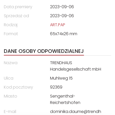
Data premiery
2023-09-06
Sprzedaż od
2023-09-06
Rodzaj
ART.PAP
Format
65x74x26 mm
DANE OSOBY ODPOWIEDZIALNEJ
Nazwa
TRENDHAUS
Handelsgesellschaft mbH
Ulica
Muhlweg 15
Kod pocztowy
92369
Miasto
Sengenthal-
Reichertshofen
E-mail
dominika.daume@trendh