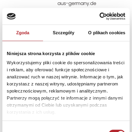
aus-germany.de
INNI KLIENCI KUPOWALI
Zgoda
Szczegóły
O plikach cookies
Niniejsza strona korzysta z plików cookie
Wykorzystujemy pliki cookie do spersonalizowania treści
i reklam, aby oferować funkcje społecznościowe i
analizować ruch w naszej witrynie. Informacje o tym, jak
korzystasz z naszej witryny, udostępniamy partnerom
społecznościowym, reklamowym i analitycznym.
Brak danych
Partnerzy mogą połączyć te informacje z innymi danymi
otrzymanymi od Ciebie lub uzyskanymi podczas
korzystania z ich usług.
Wybór