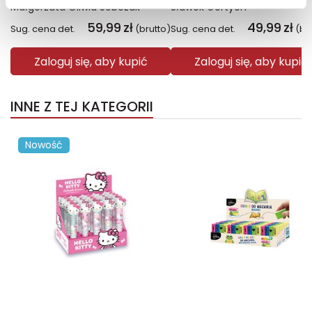
Małgorzata Oliwia Sobczak
Sławek Gortych
59,99
zł
49,99
zł
Sug. cena det.
(brutto)
Sug. cena det.
(br
Zaloguj się, aby kupić
Zaloguj się, aby kupić
INNE Z TEJ KATEGORII
Nowość