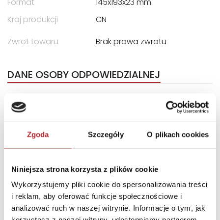
Format
145x193x23 mm
Kraj produkcji
CN
Zwrot towaru
Brak prawa zwrotu
DANE OSOBY ODPOWIEDZIALNEJ
Nazwa
EURO TRADE Sp. z o.o. Sp. K.
Ulica
ul. Łokietka 155
Kod pocztowy
31-263
Zgoda
Szczegóły
O plikach cookies
Miasto
Kraków
E-mail
biuro@euro-trade.pl
Niniejsza strona korzysta z plików cookie
Wykorzystujemy pliki cookie do spersonalizowania treści
INNI KLIENCI KUPOWALI
i reklam, aby oferować funkcje społecznościowe i
analizować ruch w naszej witrynie. Informacje o tym, jak
korzystasz z naszej witryny, udostępniamy partnerom