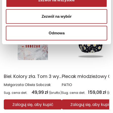
TOP 100
TOP 100
Zezwól na wybór
Wyłączność
Odmowa
Biel. Kolory zła. Tom 3 wyd. 2025
Małgorzata Oliwia Sobczak
PATIO
49,99
zł
159,08
zł
Sug. cena det.
(brutto)
Sug. cena det.
(br
Zaloguj się, aby kupić
Zaloguj się, aby kupić