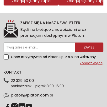
Zaloguj się, aby kupić
Zaloguj się, aby kupić
ZAPISZ SIĘ NA NASZ NEWSLETTER
Bądź na bieżąco z nowościami oraz
promocjami dostępnymi w Platon.
ZAPISZ
Chcę otrzymywać od Platon Sp. z o.o. na wskazany
przeze mnie adres e-mail informacje marketingowe
Zobacz więcej
dotyczące oferty platon.com.pl. Wszelkie informacje
KONTAKT
dotyczące danych osobowych znajdziesz w naszej
Polityce prywatności. Zgodę możesz wycofać w
22 329 50 00
każdym czasie. Wycofanie zgody nie wpłynie na
poniedziałek - piątek 8:00-16:00
zgodność z prawem przetwarzania dokonanego przed
jej wycofaniem.*
platon@platon.com.pl