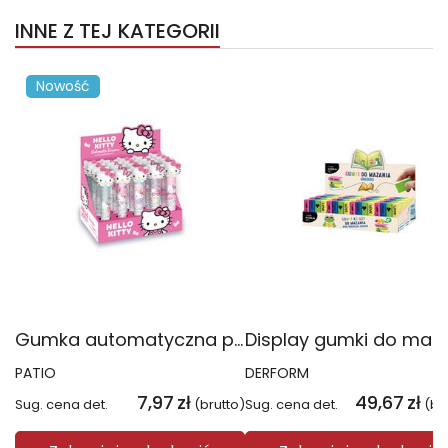
INNE Z TEJ KATEGORII
Nowość
Gumka automatyczna pastel Hello Kitty 1szt.mix
PATIO
DERFORM
7,97
zł
49,67
zł
Sug. cena det.
(brutto)
Sug. cena det.
(br