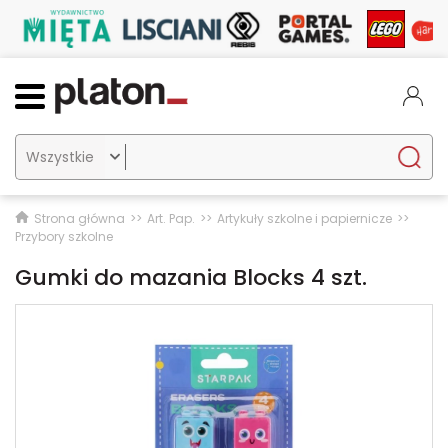

Strona główna
Art. Pap.
Artykuły szkolne i papiernicze
Przybory szkolne
Gumki do mazania Blocks 4 szt.