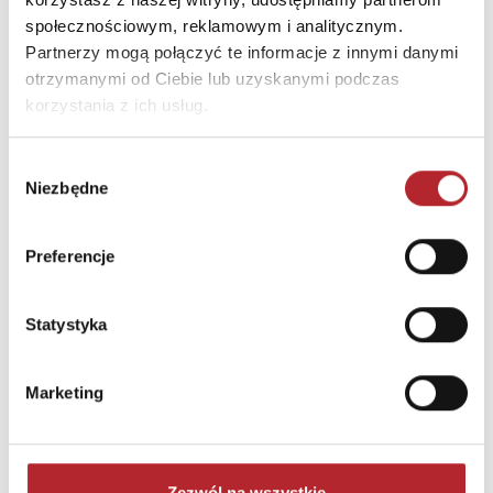
społecznościowym, reklamowym i analitycznym.
Partnerzy mogą połączyć te informacje z innymi danymi
otrzymanymi od Ciebie lub uzyskanymi podczas
korzystania z ich usług.
Wybór
Niezbędne
zgody
Brak danych
Preferencje
Statystyka
Marketing
NAJCZĘŚCIEJ KUPOWANE
zobacz więcej
Zezwól na wszystkie