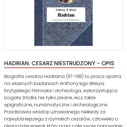
HADRIAN. CESARZ NIESTRUDZONY - OPIS
Biografia cesarza Hadriana (117–138) to praca oparta
na własnych badaniach Anthony’ego Birleya,
brytyjskiego historyka i archeologa, wykorzystująca
bogate źródła, nie tylko pisane, lecz także
epigraficzne, numizmatyczne i archeologiczne.
Przedstawia władcę uznawanego niekiedy za
najwybitniejszego z rzymskich cezarów, człowieka o
niespożytej energii, który przez całe swoje panowanie