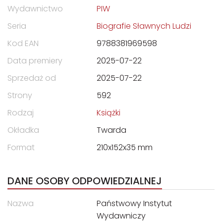
Wydawnictwo
PIW
Seria
Biografie Sławnych Ludzi
Kod EAN
9788381969598
Data premiery
2025-07-22
Sprzedaż od
2025-07-22
Strony
592
Rodzaj
Książki
Okładka
Twarda
Format
210x152x35 mm
DANE OSOBY ODPOWIEDZIALNEJ
Nazwa
Państwowy Instytut
Wydawniczy