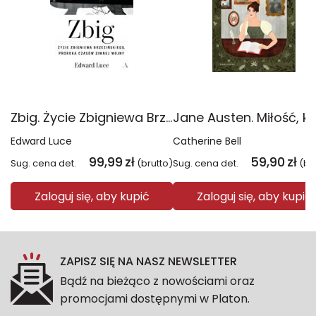
Zbig. Życie Zbigniewa Brzezińskiego proroka czasów zimnej wojny
Edward Luce
Catherine Bell
99,99
zł
59,90
zł
Sug. cena det.
(brutto)
Sug. cena det.
(br
Zaloguj się, aby kupić
Zaloguj się, aby kupić
ZAPISZ SIĘ NA NASZ NEWSLETTER
Bądź na bieżąco z nowościami oraz
promocjami dostępnymi w Platon.