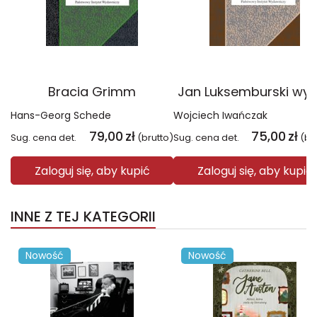
Bracia Grimm
Jan Luksemburski wyd
Hans-Georg Schede
Wojciech Iwańczak
79,00
zł
75,00
zł
Sug. cena det.
(brutto)
Sug. cena det.
(br
Zaloguj się, aby kupić
Zaloguj się, aby kupić
INNE Z TEJ KATEGORII
Nowość
Nowość