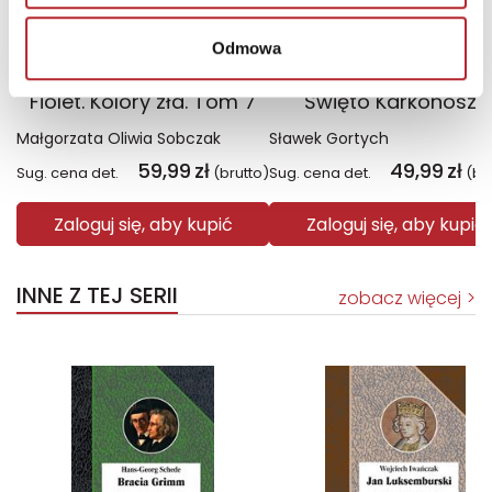
Odmowa
Fiolet. Kolory zła. Tom 7
Święto Karkonoszy
Małgorzata Oliwia Sobczak
Sławek Gortych
59,99
zł
49,99
zł
Sug. cena det.
(brutto)
Sug. cena det.
(br
Zaloguj się, aby kupić
Zaloguj się, aby kupić
INNE Z TEJ SERII
zobacz więcej