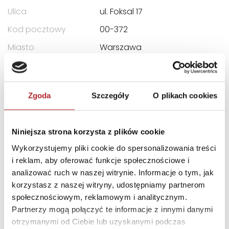
Ulica
ul. Foksal 17
Kod pocztowy
00-372
Miasto
Warszawa
E-mail
piw@piw.pl
Zgoda
Szczegóły
O plikach cookies
INNI KLIENCI KUPOWALI
Niniejsza strona korzysta z plików cookie
Wykorzystujemy pliki cookie do spersonalizowania treści
i reklam, aby oferować funkcje społecznościowe i
analizować ruch w naszej witrynie. Informacje o tym, jak
korzystasz z naszej witryny, udostępniamy partnerom
społecznościowym, reklamowym i analitycznym.
Partnerzy mogą połączyć te informacje z innymi danymi
otrzymanymi od Ciebie lub uzyskanymi podczas