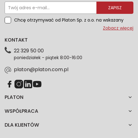
ZAPISZ
Chcę otrzymywać od Platon Sp. z o.o. na wskazany
przeze mnie adres e-mail informacje marketingowe
Zobacz więcej
dotyczące oferty platon.com.pl. Wszelkie informacje
KONTAKT
dotyczące danych osobowych znajdziesz w naszej
Polityce prywatności. Zgodę możesz wycofać w
22 329 50 00
każdym czasie. Wycofanie zgody nie wpłynie na
poniedziałek - piątek 8:00-16:00
zgodność z prawem przetwarzania dokonanego przed
jej wycofaniem.*
platon@platon.com.pl
PLATON
WSPÓŁPRACA
DLA KLIENTÓW