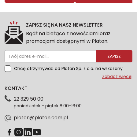
ZAPISZ SIĘ NA NASZ NEWSLETTER
Bądź na bieżąco z nowościami oraz
promocjami dostępnymi w Platon.
ZAPISZ
Chcę otrzymywać od Platon Sp. z o.o. na wskazany
przeze mnie adres e-mail informacje marketingowe
Zobacz więcej
dotyczące oferty platon.com.pl. Wszelkie informacje
KONTAKT
dotyczące danych osobowych znajdziesz w naszej
Polityce prywatności. Zgodę możesz wycofać w
22 329 50 00
każdym czasie. Wycofanie zgody nie wpłynie na
poniedziałek - piątek 8:00-16:00
zgodność z prawem przetwarzania dokonanego przed
jej wycofaniem.*
platon@platon.com.pl