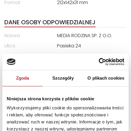
Format
212x142x31 mm
DANE OSOBY ODPOWIEDZIALNEJ
Nazwa
MEDIA RODZINA SP. Z O.O.
Ulica
Pasieka 24
Kod pocztowy
61-657
Miasto
Poznań
E-mail
wydawnictwo@mediarod
Zgoda
Szczegóły
O plikach cookies
zina.pl
Niniejsza strona korzysta z plików cookie
INNI KLIENCI KUPOWALI
Wykorzystujemy pliki cookie do spersonalizowania treści
i reklam, aby oferować funkcje społecznościowe i
analizować ruch w naszej witrynie. Informacje o tym, jak
korzystasz z naszej witryny, udostępniamy partnerom