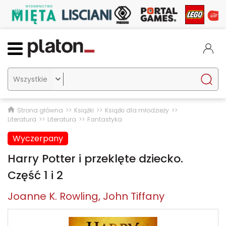

Strona główna
Książki
Książki dla młodzieży
Literatura
Literatura
Fantastyka
Wyczerpany
Harry Potter i przeklęte dziecko.
Część 1 i 2
Joanne K. Rowling
John Tiffany