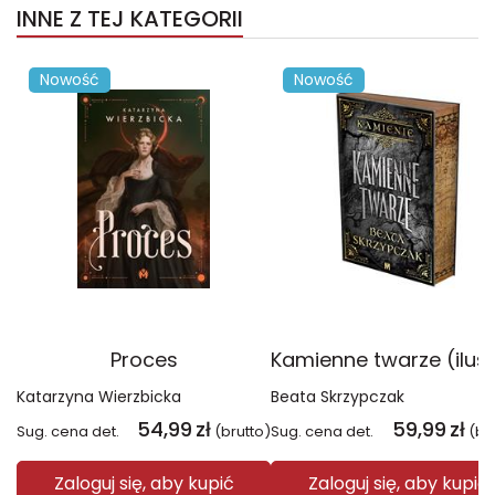
INNE Z TEJ KATEGORII
Nowość
Nowość
Proces
Katarzyna Wierzbicka
Beata Skrzypczak
54,99
zł
59,99
zł
Sug. cena det.
(brutto)
Sug. cena det.
(br
Zaloguj się, aby kupić
Zaloguj się, aby kupić