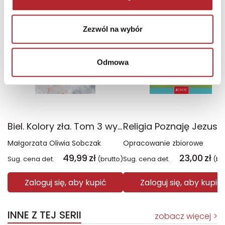
Wyłączność
Zezwól na wybór
Odmowa
Biel. Kolory zła. Tom 3 wyd. 2025
Małgorzata Oliwia Sobczak
Opracowanie zbiorowe
49,99
zł
23,00
zł
Sug. cena det.
(brutto)
Sug. cena det.
(br
Zaloguj się, aby kupić
Zaloguj się, aby kupić
INNE Z TEJ SERII
zobacz więcej