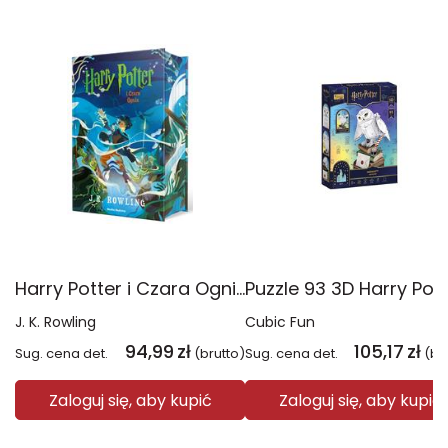
Harry Potter i Czara Ognia. Harry Potter (ilustrowane brzegi)
J. K. Rowling
Cubic Fun
94,99
zł
105,17
zł
Sug. cena det.
(brutto)
Sug. cena det.
(br
Zaloguj się, aby kupić
Zaloguj się, aby kupić