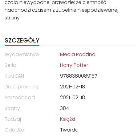
czoło niewygodnej prawdzie: że ciemność
nadchodzi czasem z zupełnie niespodziewanej
strony.
SZCZEGÓŁY
Wydawnictwo
Media Rodzina
Seria
Harry Potter
Kod EAN
9788380089167
Data premiery
2021-02-18
Sprzedaż od
2021-02-18
Strony
384
Rodzaj
Książki
Okładka
Twarda