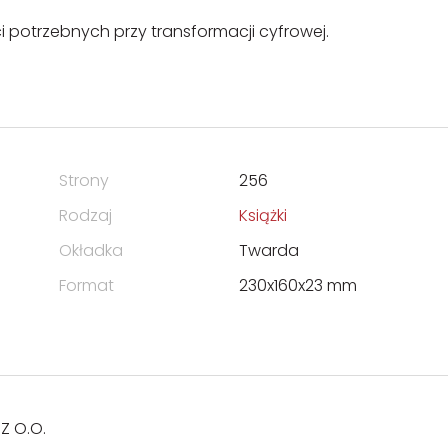
i potrzebnych przy transformacji cyfrowej.
Strony
256
Rodzaj
Książki
Okładka
Twarda
Format
230x160x23 mm
Z O.O.