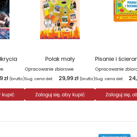
dkrycia
Polak mały
we
Opracowanie zbiorowe
Opracowanie zbior
99
zł
29,99
zł
24
(brutto)
Sug. cena det.
(brutto)
Sug. cena det.
y kupić
Zaloguj się, aby kupić
Zaloguj się, 