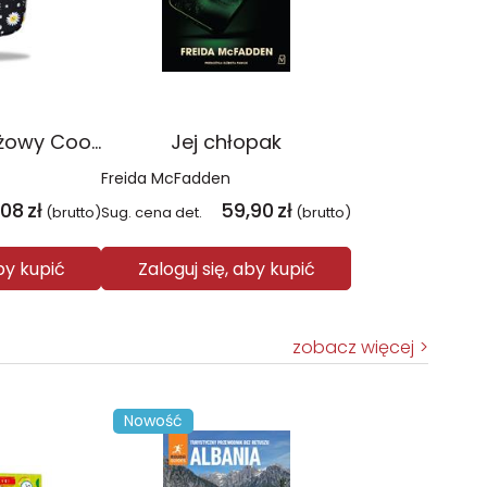
Plecak młodzieżowy Coolpack Jerry Daisy Black
Jej chłopak
Freida McFadden
,08
zł
59,90
zł
(brutto)
Sug. cena det.
(brutto)
aby kupić
Zaloguj się, aby kupić
zobacz więcej
Nowość