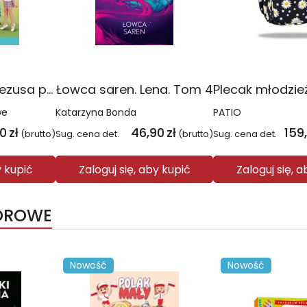
Religia Poznaję Jezusa podręcznik dla klasy 3 szkoły podstawowej
Łowca saren. Lena. Tom 4
we
Katarzyna Bonda
PATIO
00
zł
46,90
zł
159
(brutto)
Sug. cena det.
(brutto)
Sug. cena det.
y kupić
Zaloguj się, aby kupić
Zaloguj się, 
IOROWE
Nowość
Nowość