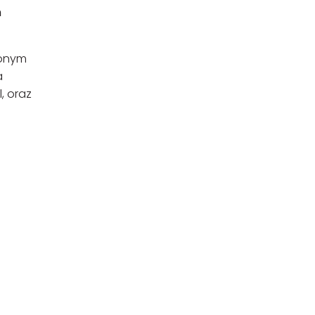
m
ionym
a
, oraz