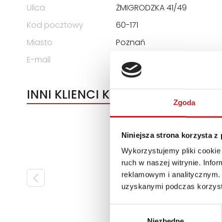
Ulica
ŻMIGRODZKA 41/49
Kod pocztowy
60-171
Miasto
Poznań
E-mail
rebis@rebis.com.pl
INNI KLIENCI KUPOWALI
Zgoda
Niniejsza strona korzysta z
Wykorzystujemy pliki cookie 
ruch w naszej witrynie. Inf
reklamowym i analitycznym. 
uzyskanymi podczas korzysta
Wybór
Niezbędne
zgody