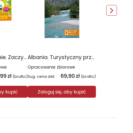
Pisanie i ścieranie. Zaczynam szkołę!
Albania. Turystyczny przewodnik bez retuszu
owe
Opracowanie zbiorowe
,99
zł
69,90
zł
(brutto)
Sug. cena det.
(brutto)
aby kupić
Zaloguj się, aby kupić