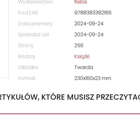
Wydawnictwo
Rebis
Kod EAN
9788383382166
Data premiery
2024-09-24
Sprzedaż od
2024-09-24
Strony
256
Rodzaj
Książki
Okładka
Twarda
Format
230x160x23 mm
ARTYKUŁÓW, KTÓRE MUSISZ PRZECZYTA