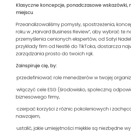
Klasyczne koncepcje, ponadczasowe wskazówki, na
miejscu
Przeanalizowaliśmy pomysły, spostrzeżenia, konce
roku w „Harvard Business Review”, aby wybrać te n
przemyślenia cenionych ekspertów, od Satyi Nadell
przykłady firm od Nestlé do TikToka, dostarcza naj
zarządzania prosto do twoich rąk.
Zainspiruje cię, by:
·przedefiniować role menedżerów w twojej organiza
·włączyć cele ESG (środowisko, społeczną odpowi
biznesowego firmy,
·czerpać korzyści z różnic pokoleniowych i zachę
nawzajem,
·ustalić, jakie umiejętności miękkie są niezbędne wy