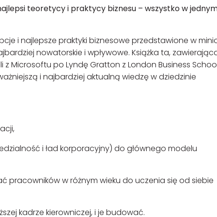
jlepsi teoretycy i praktycy biznesu – wszystko w jedny
pcje i najlepsze praktyki biznesowe przedstawione w min
ajbardziej nowatorskie i wpływowe. Książka ta, zawierając
i z Microsoftu po Lyndę Gratton z London Business School
ważniejszą i najbardziej aktualną wiedzę w dziedzinie
cji,
edzialność i ład korporacyjny) do głównego modelu
cać pracowników w różnym wieku do uczenia się od siebie
ższej kadrze kierowniczej, i je budować.