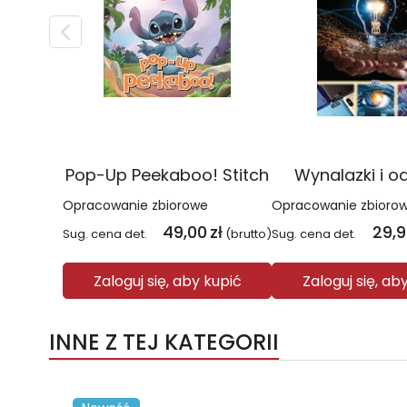
Pop-Up Peekaboo! Stitch
Wynalazki i o
Opracowanie zbiorowe
Opracowanie zbioro
49,00
zł
29,
Sug. cena det.
(brutto)
Sug. cena det.
Zaloguj się, aby kupić
Zaloguj się, ab
INNE Z TEJ KATEGORII