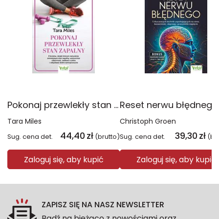
Pokonaj przewlekły stan zapalny. 8 kroków, dzięki którym naturalnie zmniejszysz stan zapalny, wzmocnisz odporność, zadbasz o jelita i odzyskasz dobre samopoczucie
Tara Miles
Christoph Groen
44,40
zł
39,30
zł
Sug. cena det.
(brutto)
Sug. cena det.
(br
Zaloguj się, aby kupić
Zaloguj się, aby kupić
ZAPISZ SIĘ NA NASZ NEWSLETTER
Bądź na bieżąco z nowościami oraz