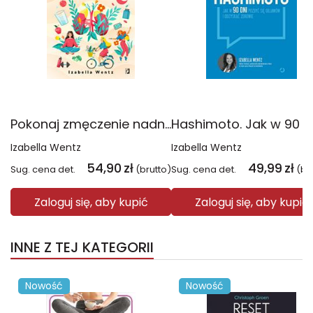
Pokonaj zmęczenie nadnerczy. 4-tygodniowy plan uwolnienia się od objawów stresu, odzyskania zdrowia i równowagi
Izabella Wentz
Izabella Wentz
54,90
zł
49,99
zł
Sug. cena det.
(brutto)
Sug. cena det.
(br
Zaloguj się, aby kupić
Zaloguj się, aby kupić
INNE Z TEJ KATEGORII
Nowość
Nowość