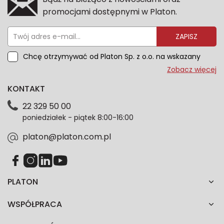
promocjami dostępnymi w Platon.
ZAPISZ
Chcę otrzymywać od Platon Sp. z o.o. na wskazany
przeze mnie adres e-mail informacje marketingowe
Zobacz więcej
dotyczące oferty platon.com.pl. Wszelkie informacje
KONTAKT
dotyczące danych osobowych znajdziesz w naszej
Polityce prywatności. Zgodę możesz wycofać w
22 329 50 00
każdym czasie. Wycofanie zgody nie wpłynie na
poniedziałek - piątek 8:00-16:00
zgodność z prawem przetwarzania dokonanego przed
jej wycofaniem.*
platon@platon.com.pl
PLATON
WSPÓŁPRACA