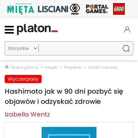

Strona główna
Książki
Poradniki
Uroda i zdrowie
Wyczerpany
Hashimoto jak w 90 dni pozbyć się
objawów i odzyskać zdrowie
Izabella Wentz