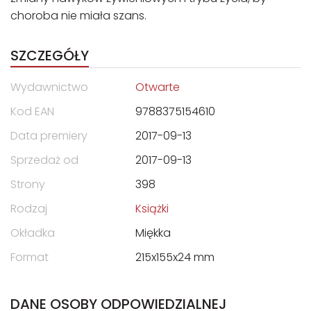
choroba nie miała szans.
SZCZEGÓŁY
Wydawnictwo
Otwarte
Kod EAN
9788375154610
Data premiery
2017-09-13
Sprzedaż od
2017-09-13
Strony
398
Rodzaj
Książki
Okładka
Miękka
Format
215x155x24 mm
DANE OSOBY ODPOWIEDZIALNEJ