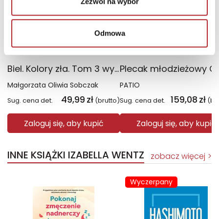
Zezwól na wybór
Odmowa
Biel. Kolory zła. Tom 3 wyd. 2025
Małgorzata Oliwia Sobczak
PATIO
49,99
zł
159,08
zł
Sug. cena det.
(brutto)
Sug. cena det.
(br
Zaloguj się, aby kupić
Zaloguj się, aby kupić
INNE KSIĄŻKI IZABELLA WENTZ
zobacz więcej
Wyczerpany