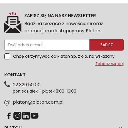
ZAPISZ SIĘ NA NASZ NEWSLETTER
Bądź na bieżąco z nowościami oraz
promocjami dostępnymi w Platon.
ZAPISZ
Chcę otrzymywać od Platon Sp. z o.o. na wskazany
przeze mnie adres e-mail informacje marketingowe
Zobacz więcej
dotyczące oferty platon.com.pl. Wszelkie informacje
KONTAKT
dotyczące danych osobowych znajdziesz w naszej
Polityce prywatności. Zgodę możesz wycofać w
22 329 50 00
każdym czasie. Wycofanie zgody nie wpłynie na
poniedziałek - piątek 8:00-16:00
zgodność z prawem przetwarzania dokonanego przed
jej wycofaniem.*
platon@platon.com.pl
PLATON