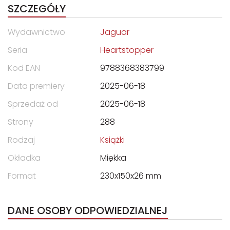
SZCZEGÓŁY
Wydawnictwo
Jaguar
Seria
Heartstopper
Kod EAN
9788368383799
Data premiery
2025-06-18
Sprzedaż od
2025-06-18
Strony
288
Rodzaj
Książki
Okładka
Miękka
Format
230x150x26 mm
DANE OSOBY ODPOWIEDZIALNEJ