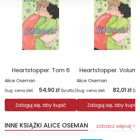
Heartstopper. Tom 6
Heartstopper. Volume
Alice Oseman
Alice Oseman
54,90
zł
82,01
zł
Sug. cena det.
(brutto)
Sug. cena det.
(br
Zaloguj się, aby kupić
Zaloguj się, aby kupić
INNE KSIĄŻKI ALICE OSEMAN
zobacz więcej