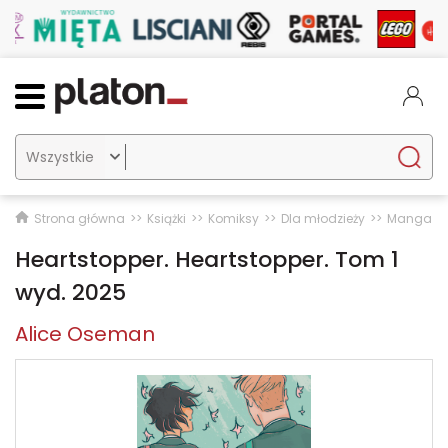

Strona główna
Książki
Komiksy
Dla młodzieży
Manga
Heartstopper. Heartstopper. Tom 1
wyd. 2025
Alice Oseman