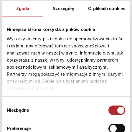
Zgoda
Szczegóły
O plikach cookies
Niniejsza strona korzysta z plików cookie
Wykorzystujemy pliki cookie do spersonalizowania treści
Planer uniwersalny Hanako-Kun. Hanako, duch ze szkolnej toalety
i reklam, aby oferować funkcje społecznościowe i
analizować ruch w naszej witrynie. Informacje o tym, jak
Opracowanie zbiorowe
korzystasz z naszej witryny, udostępniamy partnerom
49,99
zł
Sug. cena det.
(brutto)
społecznościowym, reklamowym i analitycznym.
Partnerzy mogą połączyć te informacje z innymi danymi
Zaloguj się, aby kupić
otrzymanymi od Ciebie lub uzyskanymi podczas
korzystania z ich usług.
NAJCZĘŚCIEJ KUPOWANE
zobacz więcej
Wybór
Niezbędne
zgody
TOP 100
TOP 100
Wyłączność
Wyłączność
Preferencje