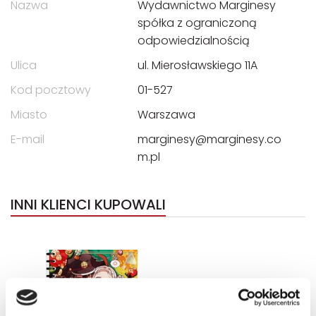
Nazwa
Wydawnictwo Marginesy
spółka z ograniczoną
odpowiedzialnością
Ulica
ul. Mierosławskiego 11A
Kod pocztowy
01-527
Miasto
Warszawa
E-mail
marginesy@marginesy.co
m.pl
INNI KLIENCI KUPOWALI