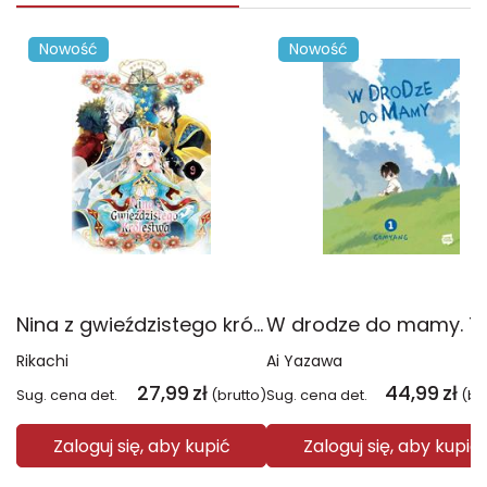
Nowość
Nowość
Nina z gwieździstego królestwa. Tom 9
Rikachi
Ai Yazawa
27,99
zł
44,99
zł
Sug. cena det.
(brutto)
Sug. cena det.
(br
Zaloguj się, aby kupić
Zaloguj się, aby kupić