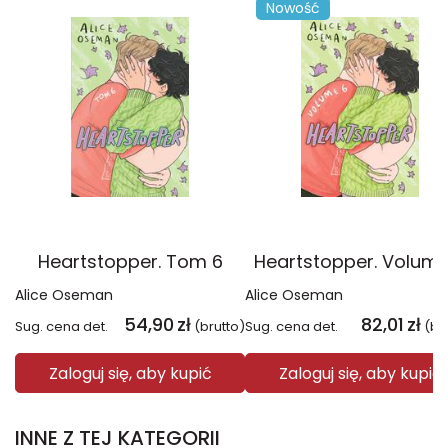
Nowość
Heartstopper. Tom 6
Heartstopper. Volume
Alice Oseman
Alice Oseman
54,90
zł
82,01
zł
Sug. cena det.
(brutto)
Sug. cena det.
(br
Zaloguj się, aby kupić
Zaloguj się, aby kupić
INNE Z TEJ KATEGORII